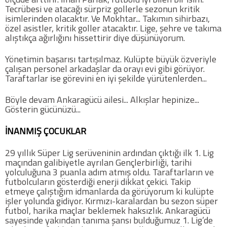
Tecrübesi ve atacağı sürpriz gollerle sezonun kritik
isimlerinden olacaktır. Ve Mokhtar... Takımın sihirbazı,
COPYLEFT 2014. AGB Bilişim Teknolojileri
özel asistler, kritik goller atacaktır. Lige, şehre ve takıma
alıştıkça ağırlığını hissettirir diye düşünüyorum.
Yönetimin başarısı tartışılmaz. Kulüpte büyük özveriyle
çalışan personel arkadaşlar da orayı evi gibi görüyor.
Taraftarlar ise görevini en iyi şekilde yürütenlerden...
Böyle devam Ankaragücü ailesi... Alkışlar hepinize...
Gösterin gücünüzü...
İNANMIŞ ÇOCUKLAR
29 yıllık Süper Lig serüveninin ardından çıktığı ilk 1. Lig
maçından galibiyetle ayrılan Gençlerbirliği, tarihi
yolculuğuna 3 puanla adım atmış oldu. Taraftarların ve
futbolcuların gösterdiği enerji dikkat çekici. Takip
etmeye çalıştığım idmanlarda da görüyorum ki kulüpte
işler yolunda gidiyor. Kırmızı-karalardan bu sezon süper
futbol, harika maçlar beklemek haksızlık. Ankaragücü
sayesinde yakından tanıma şansı bulduğumuz 1. Lig’de