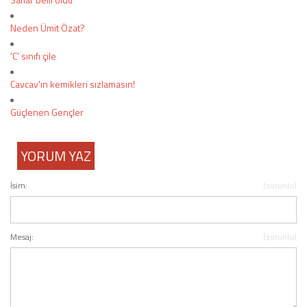
Neden Ümit Özat?
'C' sınıfı çile
Cavcav'ın kemikleri sızlamasın!
Güçlenen Gençler
YORUM YAZ
İsim:
(zorunlu)
Mesaj:
(zorunlu)