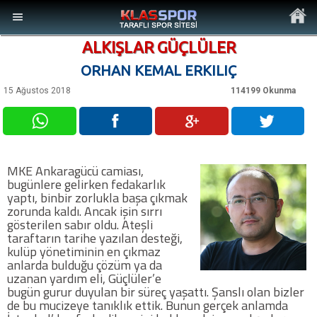
ALKIŞLAR GÜÇLÜLER
ORHAN KEMAL ERKILIÇ
15 Ağustos 2018
114199 Okunma
MENÜ
Ana Sayfa
MKE Ankaragücü camiası,
bugünlere gelirken fedakarlık
Son Dakika Haberler
yaptı, binbir zorlukla başa çıkmak
zorunda kaldı. Ancak işin sırrı
gösterilen sabır oldu. Ateşli
Foto Galeri
taraftarın tarihe yazılan desteği,
kulüp yönetiminin en çıkmaz
anlarda bulduğu çözüm ya da
Video Galeri
uzanan yardım eli, Güçlüler’e
bugün gurur duyulan bir süreç yaşattı. Şanslı olan bizler
de bu mucizeye tanıklık ettik. Bunun gerçek anlamda
Ankara Takımları