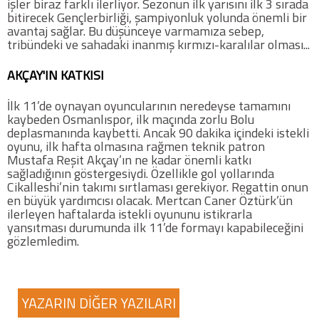
işler biraz farklı ilerliyor. Sezonun ilk yarısını ilk 3 sırada
bitirecek Gençlerbirliği, şampiyonluk yolunda önemli bir
avantaj sağlar. Bu düşünceye varmamıza sebep,
tribündeki ve sahadaki inanmış kırmızı-karalılar olması...
AKÇAY'IN KATKISI
İlk 11’de oynayan oyuncularının neredeyse tamamını
kaybeden Osmanlıspor, ilk maçında zorlu Bolu
deplasmanında kaybetti. Ancak 90 dakika içindeki istekli
oyunu, ilk hafta olmasına rağmen teknik patron
Mustafa Reşit Akçay’ın ne kadar önemli katkı
sağladığının göstergesiydi. Özellikle gol yollarında
Cikalleshi’nin takımı sırtlaması gerekiyor. Regattin onun
en büyük yardımcısı olacak. Mertcan Caner Öztürk’ün
ilerleyen haftalarda istekli oyununu istikrarla
yansıtması durumunda ilk 11’de formayı kapabileceğini
gözlemledim.
YAZARIN DİĞER YAZILARI