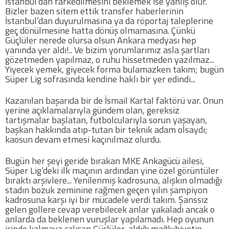
İstanbul’dan farkedilmesini beklemek ise yanlış olur.
Bizler bazen sitem ettik transfer haberlerinin
İstanbul’dan duyurulmasına ya da röportaj taleplerine
Futbol
geç dönülmesine hatta dönüş olmamasına. Çünkü
Güçlüler nerede olursa olsun Ankara medyası hep
yanında yer aldı!.. Ve bizim yorumlarımız asla şartları
Basketbol
gözetmeden yapılmaz, o ruhu hissetmeden yazılmaz...
Yiyecek yemek, giyecek forma bulamazken takım; bugün
Süper Lig sofrasında kendine haklı bir yer edindi...
Voleybol
Kazanılan başarıda bir de İsmail Kartal faktörü var. Onun
Hentbol
yerine açıklamalarıyla gündem olan, gereksiz
tartışmalar başlatan, futbolcularıyla sorun yaşayan,
başkan hakkında atıp-tutan bir teknik adam olsaydı;
Bisiklet
kaosun devam etmesi kaçınılmaz olurdu.
Bugün her şeyi geride bırakan MKE Ankagücü ailesi,
Diğer Sporlar
Süper Lig’deki ilk maçının ardından yine özel görüntüler
bıraktı arşivlere... Yenilenmiş kadrosuna, alışkın olmadığı
stadın bozuk zeminine rağmen geçen yılın şampiyon
Sosyal Medya
kadrosuna karşı iyi bir mücadele verdi takım. Şanssız
gelen gollere cevap verebilecek anlar yakaladı ancak o
Facebook
anlarda da beklenen vuruşlar yapılamadı. Hep oyunun
içinde kalmaya çalışan Güçlüler, aldığı mağlubiyetin