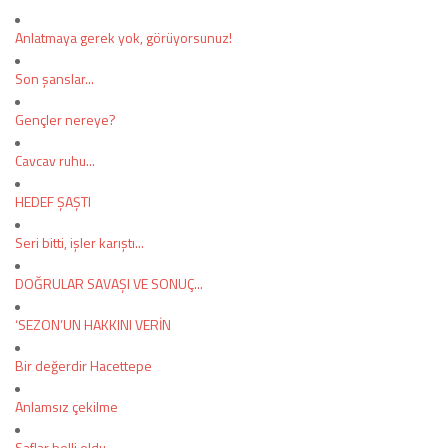
Anlatmaya gerek yok, görüyorsunuz!
Son şanslar...
Gençler nereye?
Cavcav ruhu...
HEDEF ŞAŞTI
Seri bitti, işler karıştı...
DOĞRULAR SAVAŞI VE SONUÇ...
‘SEZON’UN HAKKINI VERİN
Bir değerdir Hacettepe
Anlamsız çekilme
Saflar belli oldu