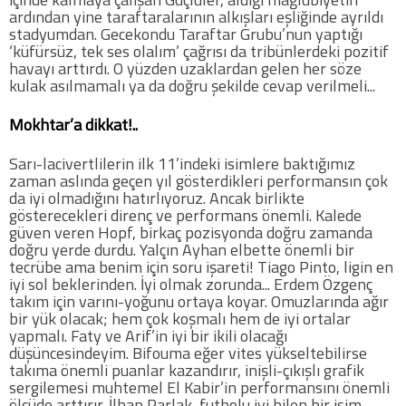
ardından yine taraftaralarının alkışları eşliğinde ayrıldı
Twitter
stadyumdan. Gecekondu Taraftar Grubu’nun yaptığı
‘küfürsüz, tek ses olalım’ çağrısı da tribünlerdeki pozitif
havayı arttırdı. O yüzden uzaklardan gelen her söze
Google Plus
kulak asılmamalı ya da doğru şekilde cevap verilmeli...
Mokhtar’a dikkat!..
Instagram
Sarı-lacivertlilerin ilk 11’indeki isimlere baktığımız
Hakkımızda
zaman aslında geçen yıl gösterdikleri performansın çok
da iyi olmadığını hatırlıyoruz. Ancak birlikte
Hakkımızda
gösterecekleri direnç ve performans önemli. Kalede
güven veren Hopf, birkaç pozisyonda doğru zamanda
doğru yerde durdu. Yalçın Ayhan elbette önemli bir
Blog
tecrübe ama benim için soru işareti! Tiago Pinto, ligin en
iyi sol beklerinden. İyi olmak zorunda... Erdem Özgenç
takım için varını-yoğunu ortaya koyar. Omuzlarında ağır
Künye
bir yük olacak; hem çok koşmalı hem de iyi ortalar
yapmalı. Faty ve Arif’in iyi bir ikili olacağı
düşüncesindeyim. Bifouma eğer vites yükseltebilirse
İletişim
takıma önemli puanlar kazandırır, inişli-çıkışlı grafik
sergilemesi muhtemel El Kabir’in performansını önemli
ölçüde arttırır. İlhan Parlak, futbolu iyi bilen bir isim.
Web Sürüme Geç