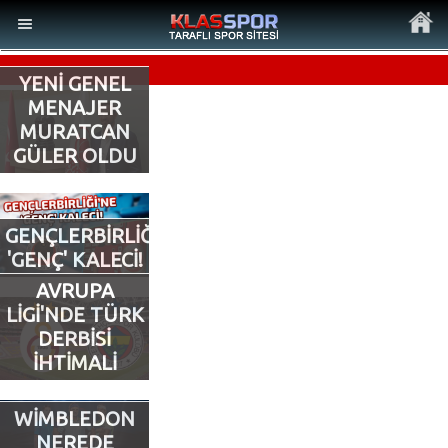
YENİ GENEL
MENAJER
MURATCAN
GÜLER OLDU
MENÜ
Ana Sayfa
GENÇLERBİRLİĞİ’NE
'GENÇ' KALECİ!
Son Dakika Haberler
AVRUPA
LİGİ'NDE TÜRK
Foto Galeri
DERBİSİ
İHTİMALİ
Video Galeri
WİMBLEDON
Ankara Takımları
NEREDE