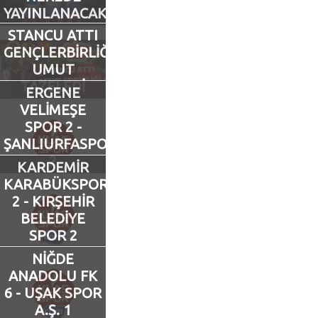
YAYINLANACAK?
Futbol
STANCU ATTI
GENÇLERBİRLİĞİ
UMUT
Basketbol
TAZELEDİ
ERGENE
VELİMEŞE
Voleybol
SPOR 2 -
ŞANLIURFASPOR
Hentbol
2
KARDEMİR
KARABÜKSPOR
Bisiklet
2 - KIRŞEHİR
BELEDİYE
Diğer Sporlar
SPOR 2
NİĞDE
Sosyal Medya
ANADOLU FK
6 - UŞAK SPOR
Facebook
A.Ş. 1