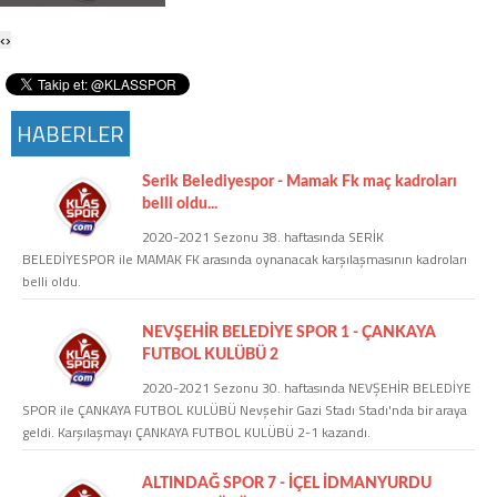
Twitter
‹
›
Google Plus
HABERLER
Instagram
Serik Belediyespor - Mamak Fk maç kadroları
Hakkımızda
belli oldu...
2020-2021 Sezonu 38. haftasında SERİK
Hakkımızda
BELEDİYESPOR ile MAMAK FK arasında oynanacak karşılaşmasının kadroları
belli oldu.
Blog
NEVŞEHİR BELEDİYE SPOR 1 - ÇANKAYA
FUTBOL KULÜBÜ 2
Künye
2020-2021 Sezonu 30. haftasında NEVŞEHİR BELEDİYE
SPOR ile ÇANKAYA FUTBOL KULÜBÜ Nevşehir Gazi Stadı Stadı'nda bir araya
geldi. Karşılaşmayı ÇANKAYA FUTBOL KULÜBÜ 2-1 kazandı.
İletişim
ALTINDAĞ SPOR 7 - İÇEL İDMANYURDU
Web Sürüme Geç