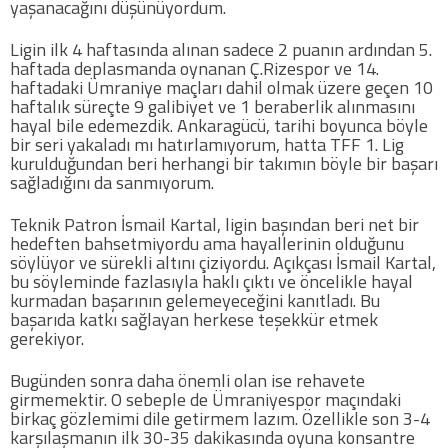
yaşanacağını düşünüyordum.
Futbol
Ligin ilk 4 haftasında alınan sadece 2 puanın ardından 5.
haftada deplasmanda oynanan Ç.Rizespor ve 14.
haftadaki Ümraniye maçları dahil olmak üzere geçen 10
Basketbol
haftalık süreçte 9 galibiyet ve 1 beraberlik alınmasını
hayal bile edemezdik. Ankaragücü, tarihi boyunca böyle
bir seri yakaladı mı hatırlamıyorum, hatta TFF 1. Lig
Voleybol
kurulduğundan beri herhangi bir takımın böyle bir başarı
sağladığını da sanmıyorum.
Hentbol
Teknik Patron İsmail Kartal, ligin başından beri net bir
hedeften bahsetmiyordu ama hayallerinin olduğunu
söylüyor ve sürekli altını çiziyordu. Açıkçası İsmail Kartal,
Bisiklet
bu söyleminde fazlasıyla haklı çıktı ve öncelikle hayal
kurmadan başarının gelemeyeceğini kanıtladı. Bu
başarıda katkı sağlayan herkese teşekkür etmek
Diğer Sporlar
gerekiyor.
Sosyal Medya
Bugünden sonra daha önemli olan ise rehavete
girmemektir. O sebeple de Ümraniyespor maçındaki
Facebook
birkaç gözlemimi dile getirmem lazım. Özellikle son 3-4
karşılaşmanın ilk 30-35 dakikasında oyuna konsantre