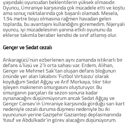
yaşındaki oyuncudan beklentilerin yüksek olmasıdır.
Oyuncu, Ümraniye karşısında çok mücadele etti ve koştu
ama sonuç noktalarında çok başarılı olamadı. Mesela,
COPYLEFT 2014. AGB Bilişim Teknolojileri
1.94 metre boyu olmasına rağmen havadan gelen
toplarda, bu avantajını kullandığını göremedim. Nijeryalı
oyuncu, iyi mücadelesinin yanına etkili oyununu da
eklerse takımla beraber kendisi de sınıf atlamış olur.
Gençer ve Sedat cezalı
Ankaragücü’nün ezberlenen aynı zamanda istikrarlı bir
defans 4’lüsü ve 2’li orta sahası var. Erdem, Alihan,
Gençer ve Mehmet Sak’tan oluşan defans bloğunun
önünde yer alan lakabını ‘Futbol Virtüozu’ olarak
koyduğum Sedat Ağçay ve Arif Morkaya, tıkır tıkır
işleyen makinenin omurgasını oluşturuyor. Bu
omurganın parçaları ile sezon sonuna kadar
oynanacağını düşünmüyorum ancak Sedat Ağçay ve
Gençer Cansev’in Ümraniye karşısında gördüğü sarı kart
nedeniyle cezalı duruma düşmesi nedeniyle bu iki
oyuncunun yerine Gazişehir Gaziantep deplasmanında
Yusuf ve Abdülkadir’in görev alacağını düşünüyorum.