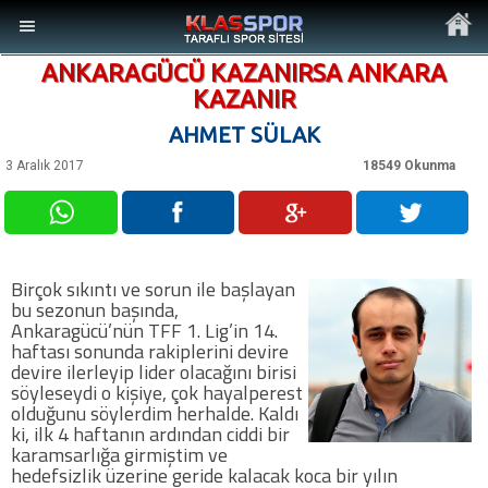
ANKARAGÜCÜ KAZANIRSA ANKARA
KAZANIR
AHMET SÜLAK
3 Aralık 2017
18549 Okunma
MENÜ
Ana Sayfa
Birçok sıkıntı ve sorun ile başlayan
Son Dakika Haberler
bu sezonun başında,
Ankaragücü’nün TFF 1. Lig’in 14.
haftası sonunda rakiplerini devire
Foto Galeri
devire ilerleyip lider olacağını birisi
söyleseydi o kişiye, çok hayalperest
olduğunu söylerdim herhalde. Kaldı
Video Galeri
ki, ilk 4 haftanın ardından ciddi bir
karamsarlığa girmiştim ve
hedefsizlik üzerine geride kalacak koca bir yılın
Ankara Takımları