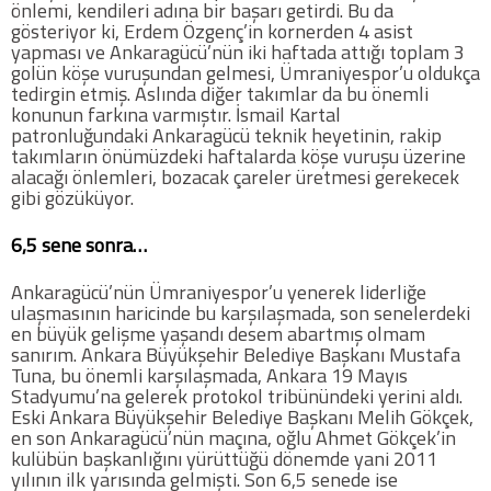
önlemi, kendileri adına bir başarı getirdi. Bu da
gösteriyor ki, Erdem Özgenç’in kornerden 4 asist
yapması ve Ankaragücü’nün iki haftada attığı toplam 3
golün köşe vuruşundan gelmesi, Ümraniyespor’u oldukça
tedirgin etmiş. Aslında diğer takımlar da bu önemli
konunun farkına varmıştır. İsmail Kartal
patronluğundaki Ankaragücü teknik heyetinin, rakip
takımların önümüzdeki haftalarda köşe vuruşu üzerine
alacağı önlemleri, bozacak çareler üretmesi gerekecek
gibi gözüküyor.
6,5 sene sonra…
Ankaragücü’nün Ümraniyespor’u yenerek liderliğe
ulaşmasının haricinde bu karşılaşmada, son senelerdeki
en büyük gelişme yaşandı desem abartmış olmam
sanırım. Ankara Büyükşehir Belediye Başkanı Mustafa
Tuna, bu önemli karşılaşmada, Ankara 19 Mayıs
Stadyumu’na gelerek protokol tribünündeki yerini aldı.
Eski Ankara Büyükşehir Belediye Başkanı Melih Gökçek,
en son Ankaragücü’nün maçına, oğlu Ahmet Gökçek’in
kulübün başkanlığını yürüttüğü dönemde yani 2011
yılının ilk yarısında gelmişti. Son 6,5 senede ise