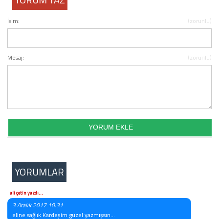
İsim:
(zorunlu)
Mesaj:
(zorunlu)
YORUMLAR
ali çetin yazdı...
3 Aralık 2017 10:31
eline sağlık Kardeşim güzel yazmışsın...