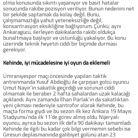
olma konusunda sıkıntı yaşanıyor ve basit hatalar
Twitter
sonucunda rakibe pozisyon veriliyor. Bunun nedenini net
bir şekilde saptamak da kolay değil. Bunu,
çalışmamazlığa yahut yeteneksizliğe değil,
Google Plus
konsantrasyon eksikliğine bağlıyorum. Çünkü; aynı
Ankaragücü, ilerleyen dakikalarda rakibi oldukça
bunaltmaya başlıyor ve üstünlüğü yakalıyor. Bu konu
Instagram
üzerinde teknik heyetin ciddi bir biçimde durması
gerekiyor.
Hakkımızda
Kehinde, iyi mücadelesine iyi oyun da eklemeli
Hakkımızda
Ümraniyespor maçı öncesinde yapılan taktik
antrenmanda Yusuf Abdioğlu ile çarpışan golcü oyuncu
Blog
Umut Nayir’in sakatlık geçirdiği ve sorunun ciddi
olmamak ile beraber 2 hafta sahalardan uzak kalacağı
açıklandı. Aynı zamanda İlhan Parlak’ın da sakatlıktan
Künye
yeni çıkması nedeniyle santrofor olarak Kehinde, bu
maçta forma giydi ve bu sezon ilk kez Ankara 19 Mayıs
Stadyumu’nda ilk 11’de görev almış oldu. Nijeryalı
İletişim
oyuncu, ayrıca bu sezon ilk defa 90 dakikayı tamamladı.
Kehinde ile ilgili bu kadar çok bilgi vermemin sebebi ise
Giresun deplasmanında galibiyet golünü atan 23
Web Sürüme Geç