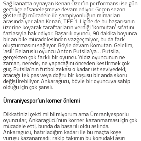
Sağ kanatta oynayan Kenan Özer’in performansı ise gün
geçtikçe efsaneleşmeye devam ediyor. Geçen sezon
gösterdiği mücadele ile şampiyonluğun mimarları
arasında yer alan Kenan, TFF 1. Lig’de de bu başarısının
üzerine koyarak taraftarların verdiği ‘Komutan’ sıfatını
fazlasıyla hak ediyor. Başarılı oyuncu, 90 dakika boyunca
bir an bile mücadelesinden vazgeçmiyor, bu da fark
oluşturmasını sağlıyor. Böyle devam Komutan. Gelelim;
‘asil’ Belaruslu oyuncu Anton Putsila’ya… Putsila,
gerçekten çok farklı bir oyuncu. Yıldız oyuncunun ne
zaman, nerede; ne yapacağını önceden kestirmek çok
güç. Putsila’nın futbol zekası o kadar üst seviyedeki;
atacağı tek pas veya doğru bir koşusu bir anda skoru
değiştirebiliyor. Ankaragücü, böyle bir oyuncuya sahip
olduğu için çok şanslı.
Ümraniyespor’un korner önlemi
Dikkatinizi çekti mi bilmiyorum ama Ümraniyesporlu
oyuncular, Ankaragücü’nün korner kazanmaması için çok
mücadele etti, bunda da başarılı oldu aslında.
Ankaragücü, hatırladığım kadarı ile bu maçta köşe
vuruşu kazanamadı; rakip takımın bu konudaki aşırı