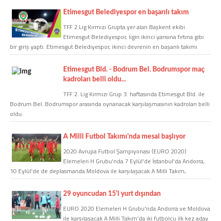
Etimesgut Belediyespor en başarılı takım
COPYLEFT 2014. AGB Bilişim Teknolojileri
TFF 2.Lig Kırmızı Grupta yer alan Başkent ekibi
Etimesgut Belediyespor, ligin ikinci yarısına fırtına gibi
bir giriş yaptı. Etimesgut Belediyespor, ikinci devrenin en başarılı takımı
oldu.
Etimesgut Bld. - Bodrum Bel. Bodrumspor maç
kadroları belli oldu...
TFF 2. Lig Kırmızı Grup 3. haftasında Etimesgut Bld. ile
Bodrum Bel. Bodrumspor arasında oynanacak karşılaşmasının kadroları belli
oldu.
A Milli Futbol Takımı'nda mesai başlıyor
2020 Avrupa Futbol Şampiyonası (EURO 2020)
Elemeleri H Grubu'nda 7 Eylül'de İstanbul'da Andorra,
10 Eylül'de de deplasmanda Moldova ile karşılaşacak A Milli Takım,
hazırlıklarına 2 Eylül Pazartesi günü başlayacak.
29 oyuncudan 15'i yurt dışından
EURO 2020 Elemeleri H Grubu'nda Andorra ve Moldova
ile karşılaşacak A Milli Takım'da iki futbolcu ilk kez aday