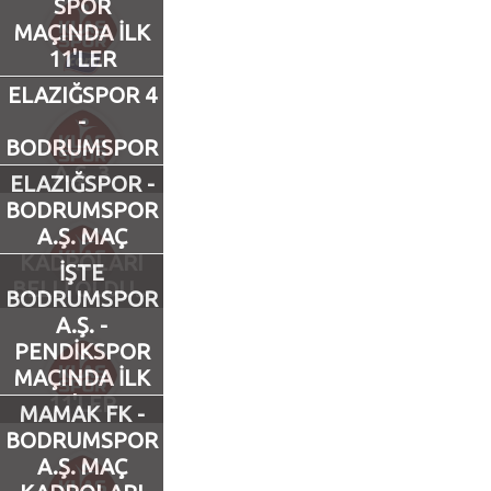
SPOR
MAÇINDA İLK
Futbol
11'LER
ELAZIĞSPOR 4
Basketbol
-
BODRUMSPOR
Voleybol
A.Ş. 3
ELAZIĞSPOR -
BODRUMSPOR
Hentbol
A.Ş. MAÇ
KADROLARI
İŞTE
BELLİ OLDU...
Bisiklet
BODRUMSPOR
A.Ş. -
PENDİKSPOR
Diğer Sporlar
MAÇINDA İLK
11'LER
Sosyal Medya
MAMAK FK -
BODRUMSPOR
Facebook
A.Ş. MAÇ