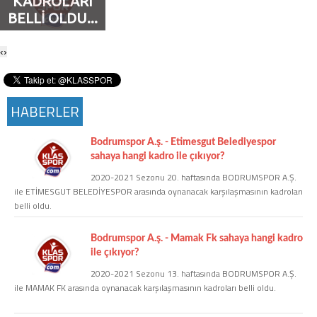
KADROLARI
Twitter
BELLİ OLDU...
‹
›
Google Plus
Instagram
HABERLER
Hakkımızda
Bodrumspor A.ş. - Etimesgut Belediyespor
Hakkımızda
sahaya hangi kadro ile çıkıyor?
2020-2021 Sezonu 20. haftasında BODRUMSPOR A.Ş.
ile ETİMESGUT BELEDİYESPOR arasında oynanacak karşılaşmasının kadroları
Blog
belli oldu.
Künye
Bodrumspor A.ş. - Mamak Fk sahaya hangi kadro
ile çıkıyor?
2020-2021 Sezonu 13. haftasında BODRUMSPOR A.Ş.
İletişim
ile MAMAK FK arasında oynanacak karşılaşmasının kadroları belli oldu.
Web Sürüme Geç