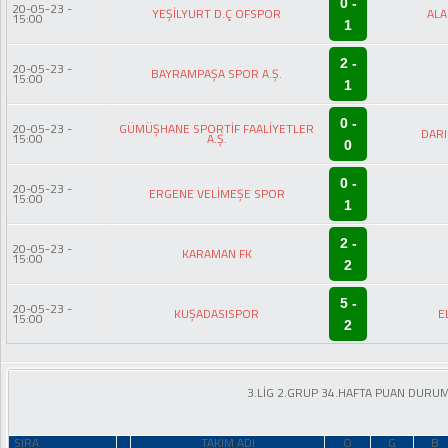
0 -
20-05-23 -
YEŞİLYURT D.Ç OFSPOR
ALA
15:00
1
Futbol
2 -
20-05-23 -
BAYRAMPAŞA SPOR A.Ş.
15:00
1
Basketbol
0 -
20-05-23 -
GÜMÜŞHANE SPORTİF FAALİYETLER
DARI
15:00
A.Ş.
0
Voleybol
0 -
20-05-23 -
ERGENE VELİMEŞE SPOR
15:00
1
Hentbol
2 -
20-05-23 -
KARAMAN FK
15:00
Bisiklet
2
5 -
20-05-23 -
KUŞADASISPOR
E
15:00
Diğer Sporlar
2
Sosyal Medya
3.LİG 2.GRUP 34.HAFTA PUAN DURU
Facebook
SIRA
TAKIM ADI
O
G
B