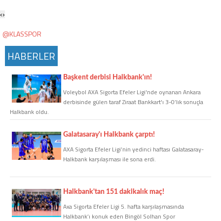
Twitter
‹
›
@KLASSPOR
Google Plus
HABERLER
Instagram
Başkent derbisi Halkbank'ın!
Hakkımızda
Voleybol AXA Sigorta Efeler Ligi'nde oynanan Ankara
derbisinde gülen taraf Ziraat Bankkart'ı 3-0’lık sonuçla
Hakkımızda
Halkbank oldu.
Galatasaray'ı Halkbank çarptı!
Blog
AXA Sigorta Efeler Ligi’nin yedinci haftası Galatasaray-
Halkbank karşılaşması ile sona erdi.
Künye
İletişim
Halkbank'tan 151 dakikalık maç!
Axa Sigorta Efeler Ligi 5. hafta karşılaşmasında
Halkbank’ı konuk eden Bingöl Solhan Spor
Web Sürüme Geç