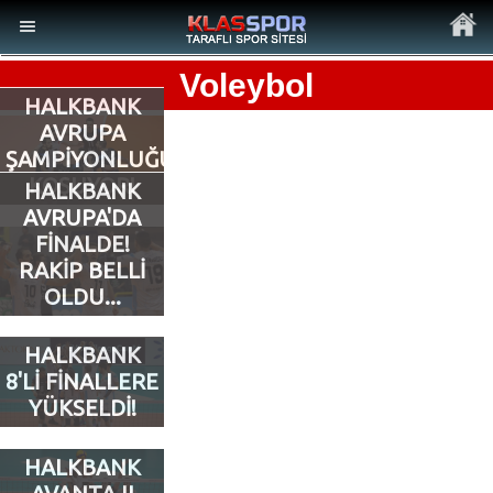
Voleybol
HALKBANK
AVRUPA
ŞAMPİYONLUĞUNA
KOŞUYOR!
MENÜ
HALKBANK
AVRUPA'DA
Ana Sayfa
FİNALDE!
RAKİP BELLİ
Son Dakika Haberler
OLDU...
HALKBANK
Foto Galeri
8'Lİ FİNALLERE
YÜKSELDİ!
Video Galeri
HALKBANK
Ankara Takımları