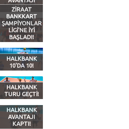
AVANTAJI
KAPTI!
ZİRAAT
Futbol
BANKKART
ŞAMPİYONLAR
Basketbol
LİGİ'NE İYİ
BAŞLADI!
Voleybol
HALKBANK
Hentbol
10'DA 10!
Bisiklet
HALKBANK
Diğer Sporlar
TURU GEÇTİ!
Sosyal Medya
HALKBANK
AVANTAJI
Facebook
KAPTI!