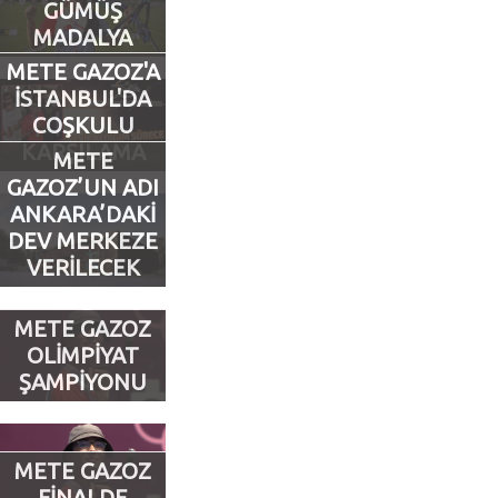
GÜMÜŞ
MADALYA
Futbol
METE GAZOZ'A
İSTANBUL'DA
Basketbol
COŞKULU
KARŞILAMA
METE
Voleybol
GAZOZ’UN ADI
ANKARA’DAKİ
Hentbol
DEV MERKEZE
VERİLECEK
Bisiklet
METE GAZOZ
OLİMPİYAT
Diğer Sporlar
ŞAMPİYONU
Sosyal Medya
Facebook
METE GAZOZ
FİNALDE