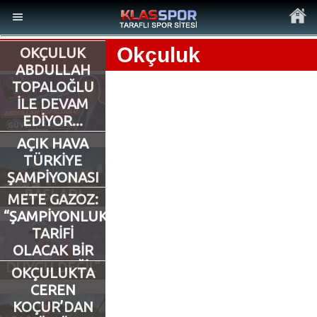
Okçuluk
OKÇULUK
ABDULLAH
TOPALOĞLU
İLE DEVAM
EDİYOR...
MENÜ
AÇIK HAVA
Ana Sayfa
TÜRKİYE
ŞAMPİYONASI
Son Dakika Haberler
BAŞLADI
METE GAZOZ:
“ŞAMPİYONLUK
Foto Galeri
TARİFİ
OLACAK BİR
DUYGU DEĞİL”
Video Galeri
OKÇULUKTA
CEREN
KOÇUR’DAN
Ankara Takımları