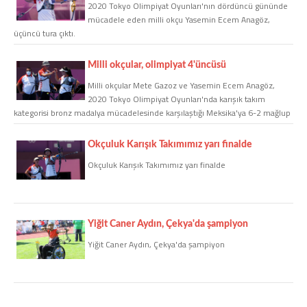
2020 Tokyo Olimpiyat Oyunları'nın dördüncü gününde
mücadele eden milli okçu Yasemin Ecem Anagöz,
üçüncü tura çıktı.
COPYLEFT 2014. AGB Bilişim Teknolojileri
Milli okçular, olimpiyat 4'üncüsü
Milli okçular Mete Gazoz ve Yasemin Ecem Anagöz,
2020 Tokyo Olimpiyat Oyunları'nda karışık takım
kategorisi bronz madalya mücadelesinde karşılaştığı Meksika'ya 6-2 mağlup
oldu.
Okçuluk Karışık Takımımız yarı finalde
Okçuluk Karışık Takımımız yarı finalde
Yiğit Caner Aydın, Çekya'da şampiyon
Yiğit Caner Aydın, Çekya'da şampiyon