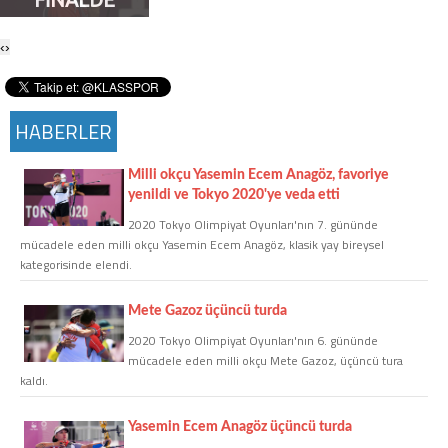
Twitter
‹
›
Google Plus
HABERLER
Instagram
Milli okçu Yasemin Ecem Anagöz, favoriye
Hakkımızda
yenildi ve Tokyo 2020'ye veda etti
Hakkımızda
2020 Tokyo Olimpiyat Oyunları'nın 7. gününde
mücadele eden milli okçu Yasemin Ecem Anagöz, klasik yay bireysel
kategorisinde elendi.
Blog
Mete Gazoz üçüncü turda
Künye
2020 Tokyo Olimpiyat Oyunları'nın 6. gününde
mücadele eden milli okçu Mete Gazoz, üçüncü tura
kaldı.
İletişim
Yasemin Ecem Anagöz üçüncü turda
Web Sürüme Geç