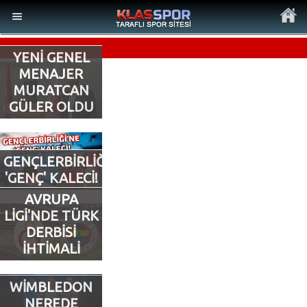
YENİ GENEL
MENAJER
MURATCAN
GÜLER OLDU
MENÜ
Ana Sayfa
GENÇLERBİRLİĞİ’NE
'GENÇ' KALECİ!
Son Dakika Haberler
AVRUPA
LİGİ'NDE TÜRK
Foto Galeri
DERBİSİ
İHTİMALİ
Video Galeri
WİMBLEDON
Ankara Takımları
NEREDE