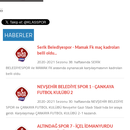
Twitter
‹
›
Google Plus
HABERLER
Instagram
Serik Belediyespor - Mamak Fk maç kadroları
Hakkımızda
belli oldu...
2020-2021 Sezonu 38. haftasında SERİK
Hakkımızda
BELEDİYESPOR ile MAMAK FK arasında oynanacak karşılaşmasının kadroları
belli oldu.
Blog
NEVŞEHİR BELEDİYE SPOR 1 - ÇANKAYA
FUTBOL KULÜBÜ 2
Künye
2020-2021 Sezonu 30. haftasında NEVŞEHİR BELEDİYE
SPOR ile ÇANKAYA FUTBOL KULÜBÜ Nevşehir Gazi Stadı Stadı'nda bir araya
geldi. Karşılaşmayı ÇANKAYA FUTBOL KULÜBÜ 2-1 kazandı.
İletişim
ALTINDAĞ SPOR 7 - İÇEL İDMANYURDU
Web Sürüme Geç