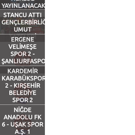
YAYINLANACAK?
Futbol
STANCU ATTI
GENÇLERBİRLİĞİ
UMUT
Basketbol
TAZELEDİ
ERGENE
VELİMEŞE
Voleybol
SPOR 2 -
ŞANLIURFASPOR
Hentbol
2
KARDEMİR
KARABÜKSPOR
Bisiklet
2 - KIRŞEHİR
BELEDİYE
Diğer Sporlar
SPOR 2
NİĞDE
Sosyal Medya
ANADOLU FK
6 - UŞAK SPOR
Facebook
A.Ş. 1