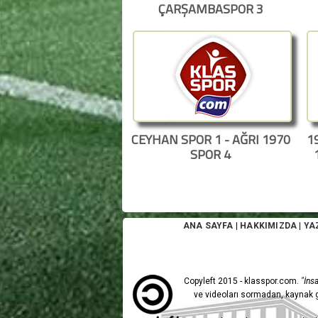
ÇARŞAMBASPOR 3
CEYHAN SPOR 1 - AĞRI 1970
1
SPOR 4
ANA SAYFA
|
HAKKIMIZDA
|
YA
Copyleft 2015 - klasspor.com.
"İnsa
ve videoları sormadan, kaynak g