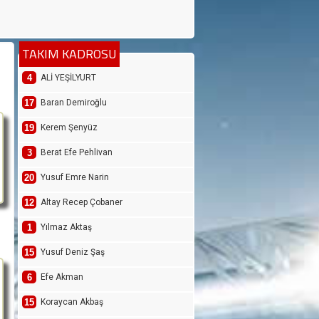
TAKIM KADROSU
4
ALİ YEŞİLYURT
17
Baran Demiroğlu
19
Kerem Şenyüz
3
Berat Efe Pehlivan
20
Yusuf Emre Narin
12
Altay Recep Çobaner
1
Yılmaz Aktaş
15
Yusuf Deniz Şaş
6
Efe Akman
15
Koraycan Akbaş