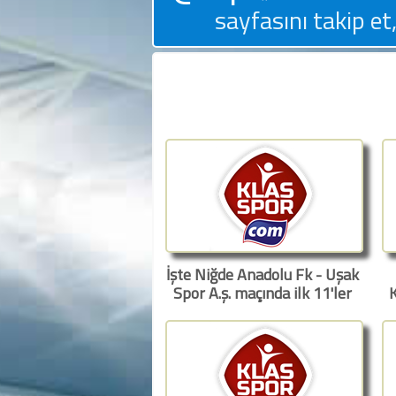
sayfasını takip et,
İşte Niğde Anadolu Fk - Uşak
Spor A.ş. maçında ilk 11'ler
K