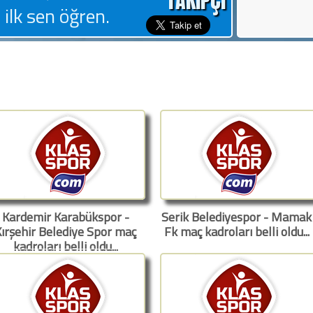
TAKiPÇi
 ilk sen öğren.
Kardemir Karabükspor -
Serik Belediyespor - Mamak
ırşehir Belediye Spor maç
Fk maç kadroları belli oldu...
kadroları belli oldu...