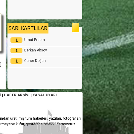
Cemal Kaya
616
HAMZA YİĞİT AKMAN
450
SARI KARTLILAR
Yılmaz Aktaş
360
Umut Erdem
1
Yasin Çekirge
318
Berkan Aksoy
1
Yusuf Deniz Şaş
282
Caner Doğan
1
Koraycan Akbaş
206
Ü
Eren Paşahan
180
Kerem Şenyüz
107
Yusuf Emre Narin
90
İ
|
HABER ARŞİVİ
|
YASAL UYARI
Caner Türksoy
90
Altay Recep Çobaner
90
ından üretilmiş tüm haberleri, yazıları, fotoğrafları
termeyene küfür, gösterene teşekkür etmiyoruz.
Haktan Şentürk
0