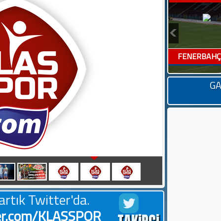
FENERBAHÇE 
GA
 - KIRŞEHİR BELEDİYE SPOR 2
artık Twitter'da.
er.com/KLASSPOR