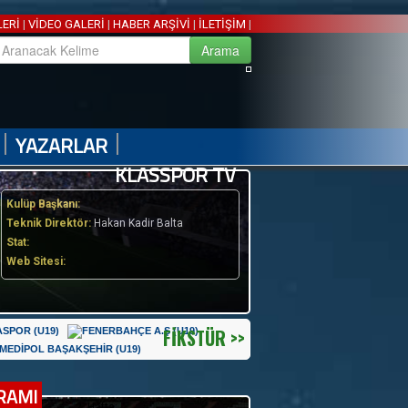
LERİ
|
VİDEO GALERİ
|
HABER ARŞİVİ
|
İLETİŞİM
|
|
|
YAZARLAR
KLASSPOR TV
Kulüp Başkanı:
Teknik Direktör:
Hakan Kadir Balta
Stat:
Web Sitesi:
FİKSTÜR >>
RAMI
2. Hafta