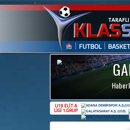
|
|
FUTBOL
BASKE
GA
Haberl
U19 ELİT A
LİGİ 1.GRUP