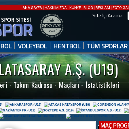
ANA SAYFA
|
HAKKIMIZDA
|
KÜNYE
|
BLOG
|
REKLAM
|
FOTO GA
Site İçi Arama
|
|
|
TBOL
VOLEYBOL
HENTBOL
TÜM SPORLAR
LATASARAY A.Ş. (U19)
eri - Takım Kadrosu - Maçları - İstatistikleri
MAÇ PROG