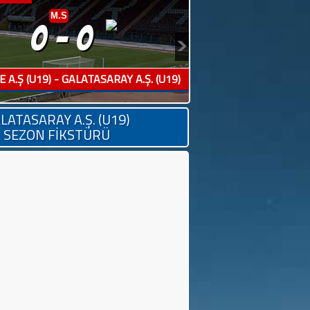
M.S
0-0
A.Ş (U19) - GALATASARAY A.Ş. (U19)
LATASARAY A.Ş. (U19)
SEZON FİKSTÜRÜ