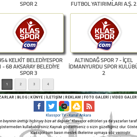
SPOR 2
FUTBOL YATIRIMLARI A.Ş. 2
954 KELKİT BELEDİYESPOR
ALTINDAĞ SPOR 7 - İÇEL
1 - 68 AKSARAY BELEDİYE
İDMANYURDU SPOR KULÜB
SPOR 3
2
1
2
3
4
ZARLAR
|
BLOG
|
KÜNYE
|
İLETİŞİM
|
REKLAM
|
FOTO GALERİ
|
VİDEO GALER
Klasspor TV
-
Kanal Ankara
n beyninin ürettiği hiçbirşey bize ait değildir."
Klasspor editörleri ya da yazarları taraf
östermeden kullanabilirsiniz.Kaynak gösterirseniz o sizin güzelliğiniz olur. Gös
klasspor.com basın meslek ilkelerine uymaya söz vermiştir.