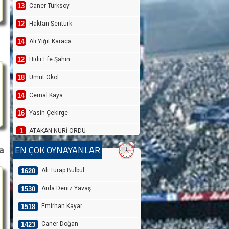
13
Caner Türksoy
12
Haktan Şentürk
14
Ali Yiğit Karaca
12
Hıdır Efe Şahin
18
Umut Okol
14
Cemal Kaya
16
Yasin Çekirge
1
ATAKAN NURİ ORDU
a
EN ÇOK OYNAYANLAR
18
HAMZA YİĞİT AKMAN
1
JANKAT YILMAZ
Ali Turap Bülbül
1620
10
ÖZGÜR BARAN AKSAKA
Arda Deniz Yavaş
1530
2
Ali Turap Bülbül
Emirhan Kayar
1518
3
Umut Erdem
Caner Doğan
1423