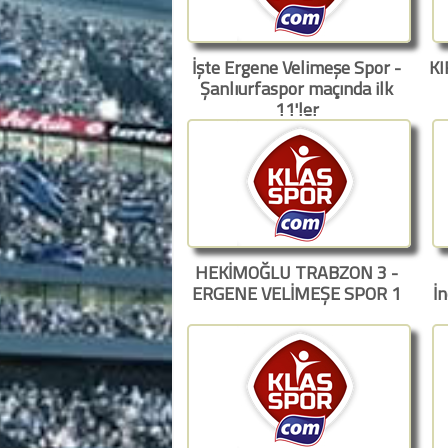
İşte Ergene Velimeşe Spor -
KI
Şanlıurfaspor maçında ilk
11'ler
HEKİMOĞLU TRABZON 3 -
ERGENE VELİMEŞE SPOR 1
İn