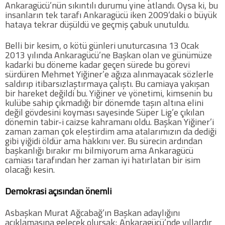
Ankaragücü’nün sıkıntılı durumu yine atlandı. Oysa ki, bu
Twitter
insanların tek tarafı Ankaragücü iken 2009’daki o büyük
hataya tekrar düşüldü ve geçmiş çabuk unutuldu.
Google Plus
Belli bir kesim, o kötü günleri unuturcasına 13 Ocak
2013 yılında Ankaragücü’ne Başkan olan ve günümüze
kadarki bu döneme kadar geçen sürede bu görevi
Instagram
sürdüren Mehmet Yiğiner’e ağıza alınmayacak sözlerle
saldırıp itibarsızlaştırmaya çalıştı. Bu camiaya yakışan
Hakkımızda
bir hareket değildi bu. Yiğiner ve yönetimi, kimsenin bu
kulübe sahip çıkmadığı bir dönemde taşın altına elini
değil gövdesini koyması sayesinde Süper Lig’e çıkılan
Hakkımızda
dönemin tabir-i caizse kahramanı oldu. Başkan Yiğiner’i
zaman zaman çok eleştirdim ama atalarımızın da dediği
gibi yiğidi öldür ama hakkını ver. Bu sürecin ardından
Blog
başkanlığı bırakır mı bilmiyorum ama Ankaragücü
camiası tarafından her zaman iyi hatırlatan bir isim
olacağı kesin.
Künye
Demokrasi açısından önemli
İletişim
Asbaşkan Murat Ağcabağ’ın Başkan adaylığını
açıklamasına gelecek olursak; Ankaragücü’nde yıllardır
Web Sürüme Geç