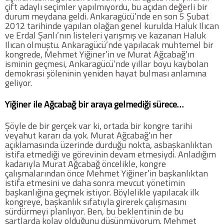
çift adaylı seçimler yapılmıyordu, bu açıdan değerli bir
durum meydana geldi. Ankaragücü’nde en son 5 Şubat
2012 tarihinde yapılan olağan genel kurulda Haluk Ilıcan
COPYLEFT 2014. AGB Bilişim Teknolojileri
ve Erdal Şanlı’nın listeleri yarışmış ve kazanan Haluk
Ilıcan olmuştu. Ankaragücü’nde yapılacak muhtemel bir
kongrede, Mehmet Yiğiner’in ve Murat Ağcabağ’ın
isminin geçmesi, Ankaragücü’nde yıllar boyu kaybolan
demokrasi şöleninin yeniden hayat bulması anlamına
geliyor.
Yiğiner ile Ağcabağ bir araya gelmediği sürece…
Şöyle de bir gerçek var ki, ortada bir kongre tarihi
veyahut kararı da yok. Murat Ağcabağ’ın her
açıklamasında üzerinde durduğu nokta, asbaşkanlıktan
istifa etmediği ve görevinin devam etmesiydi. Anladığım
kadarıyla Murat Ağcabağ öncelikle, kongre
çalışmalarından önce Mehmet Yiğiner’in başkanlıktan
istifa etmesini ve daha sonra mevcut yönetimin
başkanlığına geçmek istiyor. Böylelikle yapılacak ilk
kongreye, başkanlık sıfatıyla girerek çalışmasını
sürdürmeyi planlıyor. Ben, bu beklentinin de bu
şartlarda kolay olduğunu düşünmüyorum. Mehmet