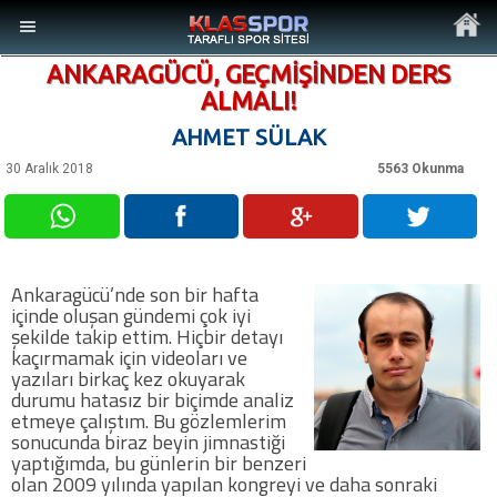
ANKARAGÜCÜ, GEÇMİŞİNDEN DERS
ALMALI!
AHMET SÜLAK
30 Aralık 2018
5563 Okunma
MENÜ
Ana Sayfa
Ankaragücü’nde son bir hafta
Son Dakika Haberler
içinde oluşan gündemi çok iyi
şekilde takip ettim. Hiçbir detayı
kaçırmamak için videoları ve
Foto Galeri
yazıları birkaç kez okuyarak
durumu hatasız bir biçimde analiz
etmeye çalıştım. Bu gözlemlerim
Video Galeri
sonucunda biraz beyin jimnastiği
yaptığımda, bu günlerin bir benzeri
olan 2009 yılında yapılan kongreyi ve daha sonraki
Ankara Takımları