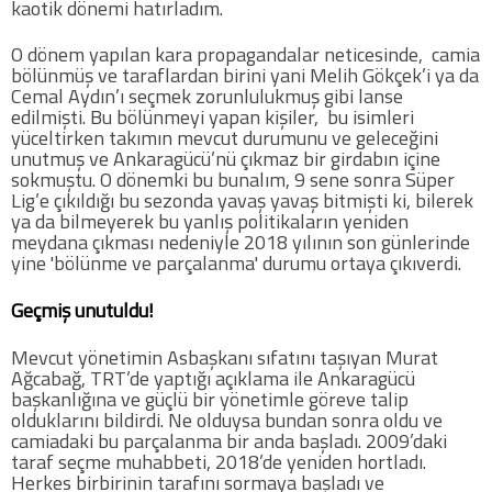
kaotik dönemi hatırladım.
Futbol
O dönem yapılan kara propagandalar neticesinde, camia
bölünmüş ve taraflardan birini yani Melih Gökçek’i ya da
Cemal Aydın’ı seçmek zorunlulukmuş gibi lanse
Basketbol
edilmişti. Bu bölünmeyi yapan kişiler, bu isimleri
yüceltirken takımın mevcut durumunu ve geleceğini
unutmuş ve Ankaragücü’nü çıkmaz bir girdabın içine
Voleybol
sokmuştu. O dönemki bu bunalım, 9 sene sonra Süper
Lig’e çıkıldığı bu sezonda yavaş yavaş bitmişti ki, bilerek
ya da bilmeyerek bu yanlış politikaların yeniden
Hentbol
meydana çıkması nedeniyle 2018 yılının son günlerinde
yine 'bölünme ve parçalanma' durumu ortaya çıkıverdi.
Bisiklet
Geçmiş unutuldu!
Mevcut yönetimin Asbaşkanı sıfatını taşıyan Murat
Diğer Sporlar
Ağcabağ, TRT’de yaptığı açıklama ile Ankaragücü
başkanlığına ve güçlü bir yönetimle göreve talip
Sosyal Medya
olduklarını bildirdi. Ne olduysa bundan sonra oldu ve
camiadaki bu parçalanma bir anda başladı. 2009’daki
Facebook
taraf seçme muhabbeti, 2018’de yeniden hortladı.
Herkes birbirinin tarafını sormaya başladı ve