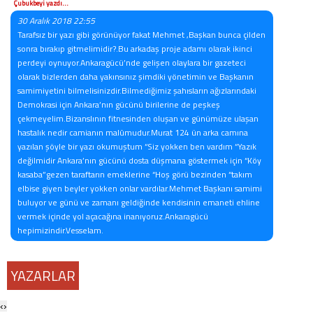
Çubukbeyi yazdı...
30 Aralık 2018 22:55
Tarafsız bir yazı gibi görünüyor fakat Mehmet ,Başkan bunca çilden
sonra bırakıp gitmelimidir?.Bu arkadaş proje adamı olarak ikinci
perdeyi oynuyor.Ankaragücü’nde gelişen olaylara bir gazeteci
olarak bizlerden daha yakınsınız şimdiki yönetimin ve Başkanın
samimiyetini bilmelisinizdir.Bilmediğimiz şahısların ağızlarındaki
Demokrasi için Ankara’nın gücünü birilerine de peşkeş
çekmeyelim.Bizanslının fitnesinden oluşan ve günümüze ulaşan
hastalık nedir camianın malûmudur.Murat 124 ün arka camına
yazılan şöyle bir yazı okumuştum “Siz yokken ben vardım “Yazık
değilmidir Ankara’nın gücünü dosta düşmana göstermek için “Köy
kasaba”gezen taraftarın emeklerine “Hoş görü bezinden “takım
elbise giyen beyler yokken onlar vardılar.Mehmet Başkanı samimi
buluyor ve günü ve zamanı geldiğinde kendisinin emaneti ehline
vermek içinde yol açacağına inanıyoruz.Ankaragücü
hepimizindir.Vesselam.
YAZARLAR
‹
›