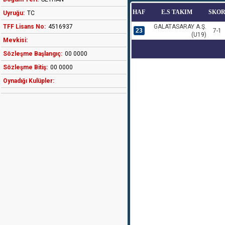
HAF
E.S TAKIM
SKO
Uyruğu:
TC
TFF Lisans No:
4516937
GALATASARAY A.Ş.
23
7-1
(U19)
Mevkisi:
Sözleşme Başlangıç:
00 0000
Sözleşme Bitiş:
00 0000
Oynadığı Kulüpler: