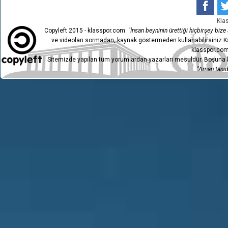
Kla
Copyleft 2015 - klasspor.com.
"İnsan beyninin ürettiği hiçbirşey bize a
ve videoları sormadan, kaynak göstermeden kullanabilirsiniz.Ka
klasspor.com
Sitemizde yapılan tüm yorumlardan yazarları mesuldür. Boşuna h
"Aman tanıdı