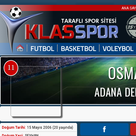
ANA SA
|
|
|
FUTBOL
BASKETBOL
VOLEYBOL
OSM
11
ADANA DE
Doğum Tarihi:
15 Mayıs 2006 (20 yaşında)
Doğum Yeri:
SEYHAN