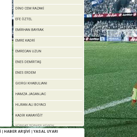
DİNO CEM RAZAKİ
EFE ÖZTEL
EMİRHAN BAYRAK
EMRE KADRİ
EMRECAN UZUN
ENES DEMİRTAŞ
ENES ERDEM
GIORGI KHABULIANI
HAMZA JAGANJAC
HIJRAN ALI BOYACI
KADİR KARAYİĞİT
KÜRŞAT TÜRKEŞ KÜÇÜK
İ
|
HABER ARŞİVİ
|
YASAL UYARI
MAHİR ORAL