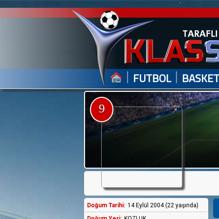
|
|
FUTBOL
BASKE
9
Doğum Tarihi:
14 Eylül 2004 (22 yaşında)
Doğum Yeri:
KOZLUK