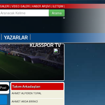
|
|
|
|
GALERİ
VİDEO GALERİ
HABER ARŞİVİ
İLETİŞİM
|
|
YAZARLAR
KLASSPOR TV
Takım Arkadaşları
AHMET ALPEREN TOPAL
AHMET ARDA BİRİNCİ