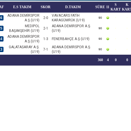
S
K
AF
E.S TAKIM
SKOR
D.TAKIM
SÜRE
11
KART
KAR
ADANA DEMİRSPOR
VAVACARS FATİH
26
2-0
90
A.Ş.(U19)
KARAGÜMRÜK (U19)
MEDİPOL
ADANA DEMİRSPOR A.Ş.
25
2-1
90
BAŞAKŞEHİR (U19)
(U19)
ADANA DEMİRSPOR
24
1-3
FENERBAHÇE A.Ş (U19)
90
A.Ş.(U19)
GALATASARAY A.Ş.
ADANA DEMİRSPOR A.Ş.
23
7-1
90
(U19)
(U19)
360
4
0
0