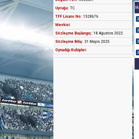
H
Uyruğu:
TC
TFF Lisans No:
1528676
Mevkisi:
Sözleşme Başlangıç:
18 Ağustos 2022
Sözleşme Bitiş:
31 Mayıs 2025
Oynadığı Kulüpler: