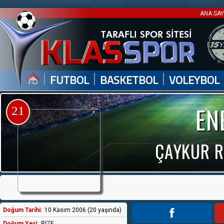
ANA SA
|
|
|
FUTBOL
BASKETBOL
VOLEYBOL
EN
21
ÇAYKUR Rİ
Doğum Tarihi:
10 Kasım 2006 (20 yaşında)
Doğum Yeri:
RİZE