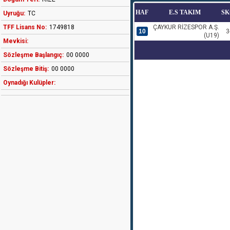
HAF
E.S TAKIM
SK
Uyruğu:
TC
TFF Lisans No:
1749818
ÇAYKUR RİZESPOR A.Ş.
10
3
(U19)
Mevkisi:
Sözleşme Başlangıç:
00 0000
Sözleşme Bitiş:
00 0000
Oynadığı Kulüpler: