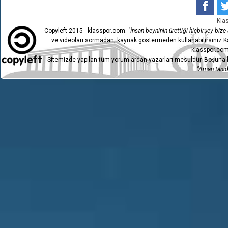
Kla
Copyleft 2015 - klasspor.com.
"İnsan beyninin ürettiği hiçbirşey bize a
ve videoları sormadan, kaynak göstermeden kullanabilirsiniz.Ka
klasspor.com
Sitemizde yapılan tüm yorumlardan yazarları mesuldür. Boşuna h
"Aman tanıdı