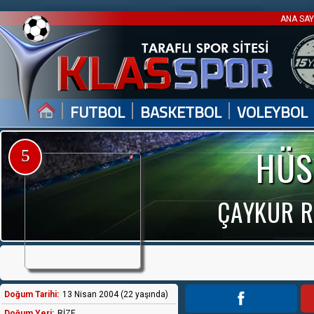
ANA SA
|
|
|
FUTBOL
BASKETBOL
VOLEYBOL
HÜS
5
ÇAYKUR Rİ
Doğum Tarihi:
13 Nisan 2004 (22 yaşında)
Doğum Yeri:
RİZE