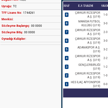
HAF
E.S TAKIM
SKO
Uyruğu:
TC
TFF Lisans No:
1744261
ÇAYKUR RİZESPOR
9
1-0
A.Ş. (U19)
Mevkisi:
MANİSA FUTBOL
8
3-0
KULÜBÜ (U19)
Sözleşme Başlangıç:
00 0000
ÇAYKUR RİZESPOR
7
2-3
Sözleşme Bitiş:
00 0000
A.Ş. (U19)
Oynadığı Kulüpler:
ÇAYKUR RİZESPOR
6
3-0
A.Ş. (U19)
ADANASPOR A.Ş.
5
3-2
(U19)
ÇAYKUR RİZESPOR
4
2-2
A.Ş. (U19)
GENÇLERBİRLİĞİ
3
1-2
(U19)
ÇAYKUR RİZESPOR
2
1-0
A.Ş. (U19)
HES İLAÇ AFYONSPOR
1
0-0
(U19)