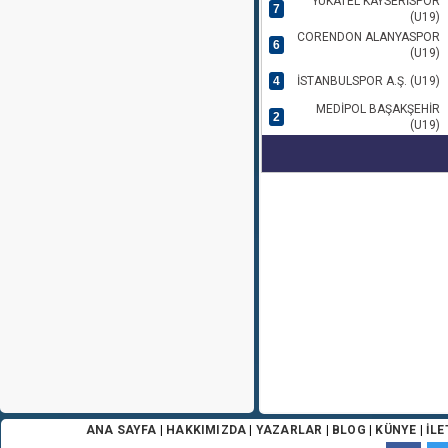
YUKATEL KAYSERİSPOR
7
(U19)
CORENDON ALANYASPOR
6
(U19)
4
İSTANBULSPOR A.Ş. (U19)
MEDİPOL BAŞAKŞEHİR
2
(U19)
ANA SAYFA
|
HAKKIMIZDA
|
YAZARLAR
|
BLOG
|
KÜNYE
|
İLE