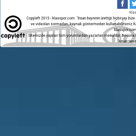
Kla
Copyleft 2015 - klasspor.com.
"İnsan beyninin ürettiği hiçbirşey bize a
ve videoları sormadan, kaynak göstermeden kullanabilirsiniz.Ka
klasspor.com
Sitemizde yapılan tüm yorumlardan yazarları mesuldür. Boşuna h
"Aman tanıdı