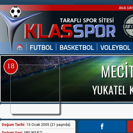
ANA SA
|
|
|
FUTBOL
BASKETBOL
VOLEYBOL
MECİ
18
YUKATEL 
Doğum Tarihi:
15 Ocak 2005 (21 yaşında)
Doğum Yeri:
MELİKGAZİ