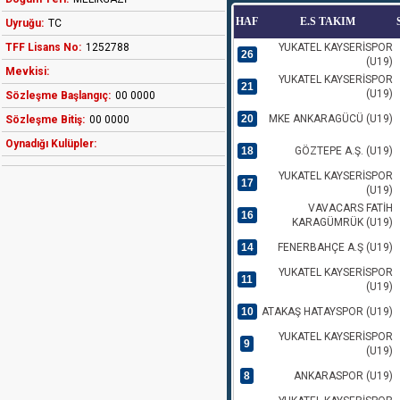
HAF
E.S TAKIM
Uyruğu:
TC
TFF Lisans No:
1252788
YUKATEL KAYSERİSPOR
26
(U19)
Mevkisi:
YUKATEL KAYSERİSPOR
21
(U19)
Sözleşme Başlangıç:
00 0000
20
MKE ANKARAGÜCÜ (U19)
Sözleşme Bitiş:
00 0000
Oynadığı Kulüpler:
18
GÖZTEPE A.Ş. (U19)
YUKATEL KAYSERİSPOR
17
(U19)
VAVACARS FATİH
16
KARAGÜMRÜK (U19)
14
FENERBAHÇE A.Ş (U19)
YUKATEL KAYSERİSPOR
11
(U19)
10
ATAKAŞ HATAYSPOR (U19)
YUKATEL KAYSERİSPOR
9
(U19)
8
ANKARASPOR (U19)