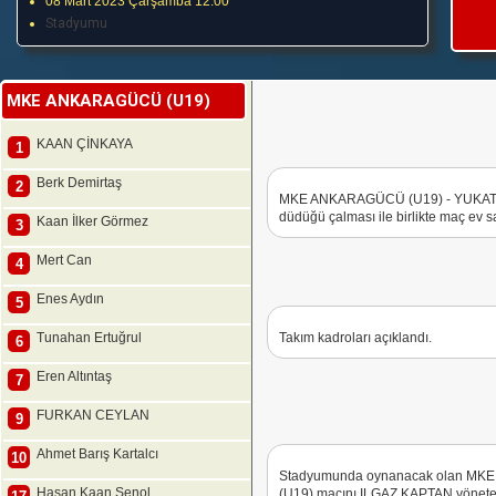
08 Mart 2023 Çarşamba 12:00
Stadyumu
MKE ANKARAGÜCÜ (U19)
KAAN ÇİNKAYA
1
Berk Demirtaş
2
MKE ANKARAGÜCÜ (U19) - YUKATE
düdüğü çalması ile birlikte maç ev sa
Kaan İlker Görmez
3
Mert Can
4
Enes Aydın
5
Tunahan Ertuğrul
Takım kadroları açıklandı.
6
Eren Altıntaş
7
FURKAN CEYLAN
9
Ahmet Barış Kartalcı
10
Stadyumunda oynanacak olan M
Hasan Kaan Şenol
(U19) maçını ILGAZ KAPTAN yönetec