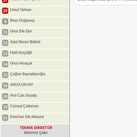
17
Umut Tarhan
20
İlhan Doğanay
8
Onur Efe Ekri
11
Adal Beran Bülbül
12
Halil Koçyiğit
13
Onur Alnıaçık
14
Çağlar Bayraktaroğlu
15
ARDA ÜNYAY
16
Anıl Can Soyalp
18
Cüneyt Çalkınsın
19
Emirhan Efe Akbulut
21
TEKNİK DİREKTÖR
Mehmet Çakır