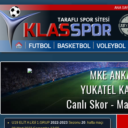
ANA SA
|
|
|
FUTBOL
BASKETBOL
VOLEYBOL
MKE ANK
YUKATEL K
Canlı Skor - Ma
U19 ELİT A LİGİ 1.GRUP
2022-2023
Sezonu
20
. hafta maçı