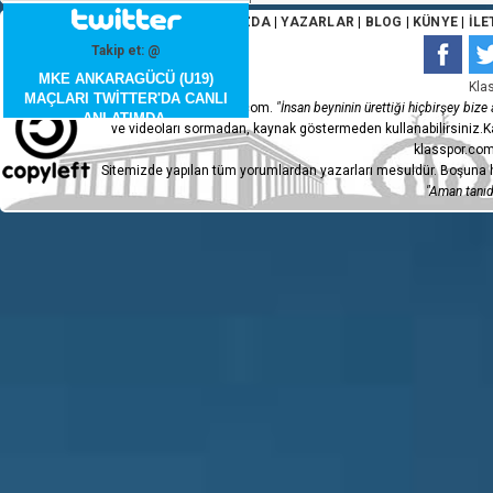
ANA SAYFA
|
HAKKIMIZDA
|
YAZARLAR
|
BLOG
|
KÜNYE
|
İLE
Takip et: @
MKE ANKARAGÜCÜ (U19)
Kla
MAÇLARI TWİTTER'DA CANLI
Copyleft 2015 - klasspor.com.
"İnsan beyninin ürettiği hiçbirşey bize a
ANLATIMDA.
ve videoları sormadan, kaynak göstermeden kullanabilirsiniz.Ka
klasspor.com
Sitemizde yapılan tüm yorumlardan yazarları mesuldür. Boşuna h
"Aman tanıdı