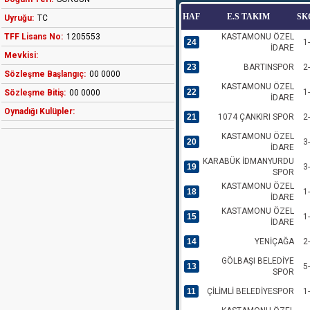
HAF
E.S TAKIM
SK
Uyruğu:
TC
TFF Lisans No:
1205553
KASTAMONU ÖZEL
24
1
İDARE
Mevkisi:
23
BARTINSPOR
2
Sözleşme Başlangıç:
00 0000
KASTAMONU ÖZEL
22
1
Sözleşme Bitiş:
00 0000
İDARE
Oynadığı Kulüpler:
21
1074 ÇANKIRI SPOR
2
KASTAMONU ÖZEL
20
3
İDARE
KARABÜK İDMANYURDU
19
3
SPOR
KASTAMONU ÖZEL
18
1
İDARE
KASTAMONU ÖZEL
15
1
İDARE
14
YENİÇAĞA
2
GÖLBAŞI BELEDİYE
13
5
SPOR
11
ÇİLİMLİ BELEDİYESPOR
1