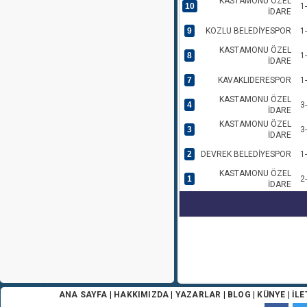
KASTAMONU ÖZEL
10
1
İDARE
9
KOZLU BELEDİYESPOR
1
KASTAMONU ÖZEL
8
1
İDARE
7
KAVAKLIDERESPOR
1
KASTAMONU ÖZEL
4
3
İDARE
KASTAMONU ÖZEL
3
3
İDARE
2
DEVREK BELEDİYESPOR
1
KASTAMONU ÖZEL
1
2
İDARE
ANA SAYFA
|
HAKKIMIZDA
|
YAZARLAR
|
BLOG
|
KÜNYE
|
İLE