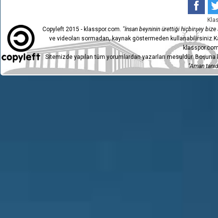
Kla
Copyleft 2015 - klasspor.com.
"İnsan beyninin ürettiği hiçbirşey bize a
ve videoları sormadan, kaynak göstermeden kullanabilirsiniz.Ka
klasspor.com
Sitemizde yapılan tüm yorumlardan yazarları mesuldür. Boşuna h
"Aman tanıdı