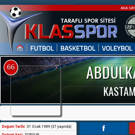
ANA SA
|
|
|
FUTBOL
BASKETBOL
VOLEYBOL
ABDULK
66
KASTAM
Doğum Tarihi:
01 Ocak 1989 (37 yaşında)
Doğum Yeri:
SORGUN