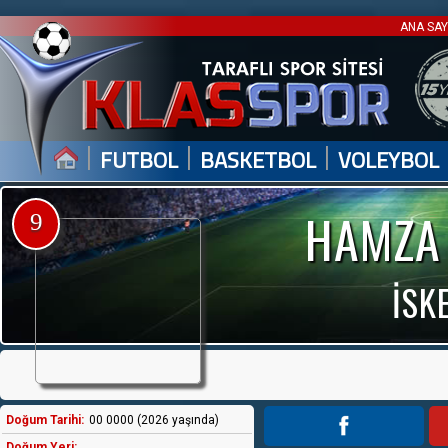
ANA SA
|
|
|
FUTBOL
BASKETBOL
VOLEYBOL
HAMZA
9
İSK
Doğum Tarihi:
00 0000 (2026 yaşında)
Doğum Yeri: