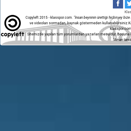
Kla
Copyleft 2015 - klasspor.com.
"İnsan beyninin ürettiği hiçbirşey bize a
ve videoları sormadan, kaynak göstermeden kullanabilirsiniz.Ka
klasspor.com
Sitemizde yapılan tüm yorumlardan yazarları mesuldür. Boşuna h
"Aman tanıdı