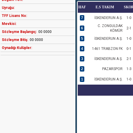
HAF
E.S TAKIM
SKO
Uyruğu:
TFF Lisans No:
7
İSKENDERUN A.Ş.
1-0
Mevkisi:
C. ZONGULDAK
6
2-1
KÖMÜR
Sözleşme Başlangıç:
00 0000
5
İSKENDERUN A.Ş.
1-0
Sözleşme Bitiş:
00 0000
Oynadığı Kulüpler:
4
1461 TRABZON FK
0-1
3
İSKENDERUN A.Ş.
2-1
2
PAZARSPOR
1-3
1
İSKENDERUN A.Ş.
1-0