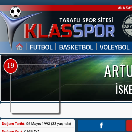
ANA SA
|
|
|
FUTBOL
BASKETBOL
VOLEYBOL
ARTU
19
İSK
Doğum Tarihi:
06 Mayıs 1993 (33 yaşında)
Doğum Yeri:
ÇANKAYA