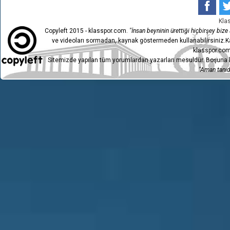
Kla
Copyleft 2015 - klasspor.com.
"İnsan beyninin ürettiği hiçbirşey bize a
ve videoları sormadan, kaynak göstermeden kullanabilirsiniz.Ka
klasspor.com
Sitemizde yapılan tüm yorumlardan yazarları mesuldür. Boşuna h
"Aman tanıdı