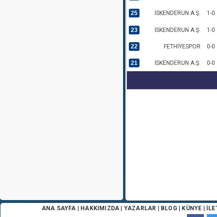
25
İSKENDERUN A.Ş.
1-0
23
İSKENDERUN A.Ş.
1-0
22
FETHİYESPOR
0-0
21
İSKENDERUN A.Ş.
0-0
ANA SAYFA
|
HAKKIMIZDA
|
YAZARLAR
|
BLOG
|
KÜNYE
|
İLE