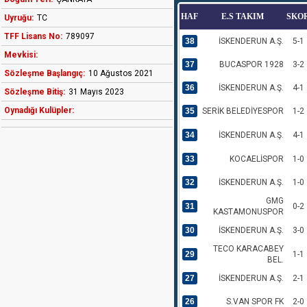
HAF
E.S TAKIM
SKO
Uyruğu:
TC
TFF Lisans No:
789097
38
İSKENDERUN A.Ş.
5-1
Mevkisi:
37
BUCASPOR 1928
3-2
Sözleşme Başlangıç:
10 Ağustos 2021
36
İSKENDERUN A.Ş.
4-1
Sözleşme Bitiş:
31 Mayıs 2023
Oynadığı Kulüpler:
35
SERİK BELEDİYESPOR
1-2
34
İSKENDERUN A.Ş.
4-1
33
KOCAELİSPOR
1-0
32
İSKENDERUN A.Ş.
1-0
GMG
31
0-2
KASTAMONUSPOR
30
İSKENDERUN A.Ş.
3-0
TECO KARACABEY
29
1-1
BEL.
27
İSKENDERUN A.Ş.
2-1
26
S.VAN SPOR FK
2-0