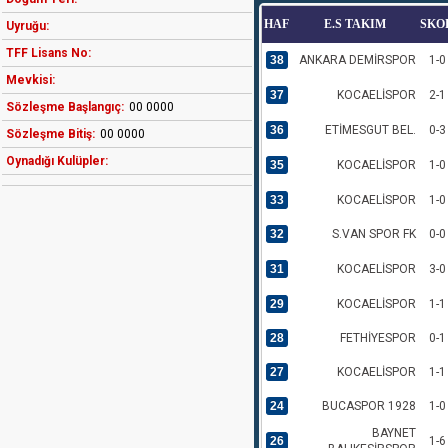
HAF
E.S TAKIM
SKO
Uyruğu:
TFF Lisans No:
38
ANKARA DEMİRSPOR
1-0
Mevkisi:
37
KOCAELİSPOR
2-1
Sözleşme Başlangıç:
00 0000
36
ETİMESGUT BEL.
0-3
Sözleşme Bitiş:
00 0000
Oynadığı Kulüpler:
35
KOCAELİSPOR
1-0
33
KOCAELİSPOR
1-0
32
S.VAN SPOR FK
0-0
31
KOCAELİSPOR
3-0
29
KOCAELİSPOR
1-1
28
FETHİYESPOR
0-1
27
KOCAELİSPOR
1-1
24
BUCASPOR 1928
1-0
BAYNET
26
1-6