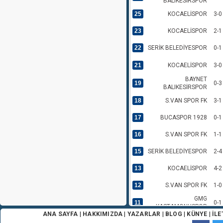
BALIKESİRSPOR
25
KOCAELİSPOR
3-0
23
KOCAELİSPOR
2-1
22
SERİK BELEDİYESPOR
0-1
21
KOCAELİSPOR
3-0
BAYNET
19
0-3
BALIKESİRSPOR
18
S.VAN SPOR FK
3-1
17
BUCASPOR 1928
0-1
16
S.VAN SPOR FK
1-1
15
SERİK BELEDİYESPOR
2-4
13
KOCAELİSPOR
4-2
12
S.VAN SPOR FK
1-0
GMG
11
0-1
KASTAMONUSPOR
ANA SAYFA
|
HAKKIMIZDA
|
YAZARLAR
|
BLOG
|
KÜNYE
|
İLE
10
S.VAN SPOR FK
1-1