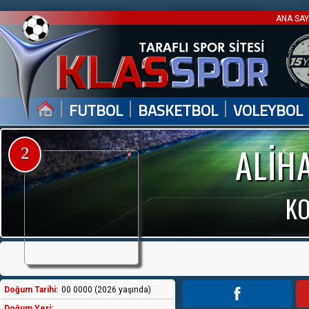
ANA SA
|
|
|
FUTBOL
BASKETBOL
VOLEYBOL
ALİH
2
KO
Doğum Tarihi:
00 0000 (2026 yaşında)
Doğum Yeri: