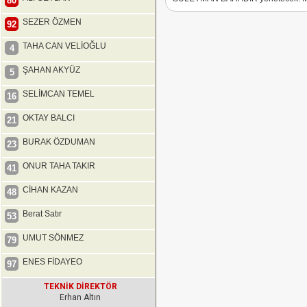
80
SEZER ÖZMEN
92
TAHA CAN VELİOĞLU
4
ŞAHAN AKYÜZ
5
SELİMCAN TEMEL
16
OKTAY BALCI
21
BURAK ÖZDUMAN
23
ONUR TAHA TAKIR
41
CİHAN KAZAN
48
Berat Satır
53
UMUT SÖNMEZ
79
ENES FİDAYEO
97
TEKNİK DİREKTÖR
Erhan Altın