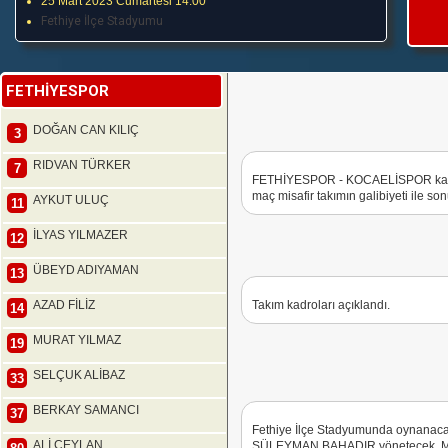
25 Mart 2023 Cumartesi 14:00
Fethiye İlçe Stadyumu
FETHİYESPOR
DOĞAN CAN KILIÇ
3
RIDVAN TÜRKER
7
FETHİYESPOR - KOCAELİSPOR karşıl
maç misafir takımın galibiyeti ile so
AYKUT ULUÇ
11
İLYAS YILMAZER
12
ÜBEYD ADIYAMAN
13
AZAD FİLİZ
Takım kadroları açıklandı.
14
MURAT YILMAZ
19
SELÇUK ALİBAZ
33
BERKAY SAMANCI
37
Fethiye İlçe Stadyumunda oynana
ALİ CEYLAN
SÜLEYMAN BAHADIR yönetecek. Maç