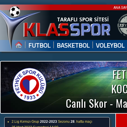
ANA SA
|
|
|
FUTBOL
BASKETBOL
VOLEYBOL
FE
KOC
Canlı Skor - Ma
2.Lig Kırmızı Grup
2022-2023
Sezonu
28
. hafta maçı