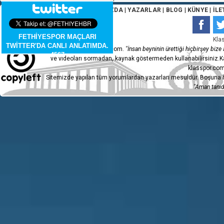
ANA SAYFA
|
HAKKIMIZDA
|
YAZARLAR
|
BLOG
|
KÜNYE
|
İLE
FETHİYESPOR MAÇLARI
Kla
TWİTTER'DA CANLI ANLATIMDA.
Copyleft 2015 - klasspor.com.
"İnsan beyninin ürettiği hiçbirşey bize a
4567
ve videoları sormadan, kaynak göstermeden kullanabilirsiniz.Ka
klasspor.com
Sitemizde yapılan tüm yorumlardan yazarları mesuldür. Boşuna h
"Aman tanıdı