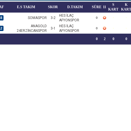
S
K
AF
E.S TAKIM
SKOR
D.TAKIM
SÜRE
11
KART
KAR
HES İLAÇ
38
SOMASPOR
3-2
0
AFYONSPOR
ANAGOLD
HES İLAÇ
32
3-1
0
24ERZİNCANSPOR
AFYONSPOR
0
2
0
0