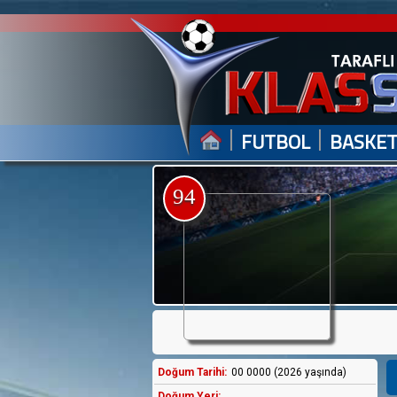
|
|
FUTBOL
BASKE
94
Doğum Tarihi:
00 0000 (2026 yaşında)
Doğum Yeri: