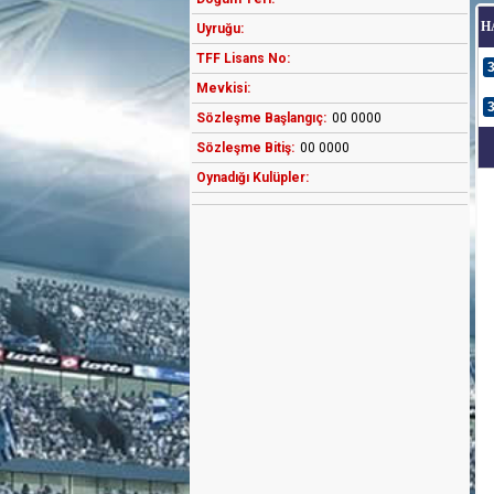
H
Uyruğu:
TFF Lisans No:
Mevkisi:
Sözleşme Başlangıç:
00 0000
Sözleşme Bitiş:
00 0000
Oynadığı Kulüpler: