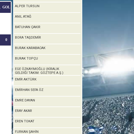
ALPER TURSUN
GOL
T
ANIL ATAĞ
BATUHAN ÇAKIR
BORA TAŞDEMİR
0
BURAK KARABACAK
BURAK TOPÇU
EGE ÖZKAYIMOĞLU (KİRALIK
GELDİĞİ TAKIM: GÖZTEPE A.Ş.)
EMİR AKTÜRK
EMİRHAN SEFA ÖZ
EMRE DAYAN
ERAY AKAR
EREN TOKAT
FURKAN ŞAHİN