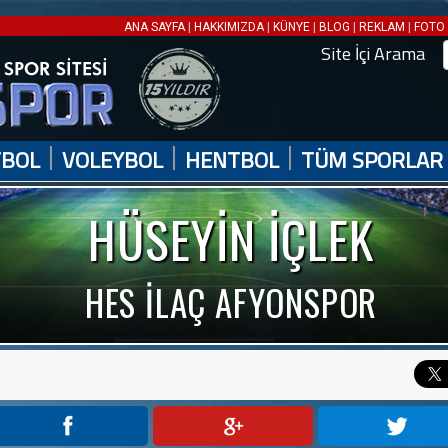
|
|
|
|
|
ANA SAYFA
HAKKIMIZDA
KÜNYE
BLOG
REKLAM
FOTO 
Site İçi Arama
|
|
|
TBOL
VOLEYBOL
HENTBOL
TÜM SPORLAR
HÜSEYİN İÇLEK
HES İLAÇ AFYONSPOR