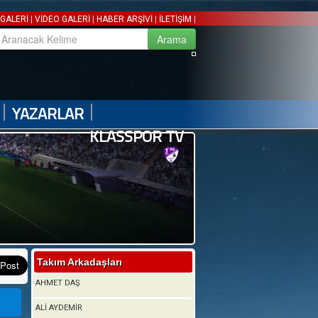
|
|
|
|
GALERİ
VİDEO GALERİ
HABER ARŞİVİ
İLETİŞİM
|
|
YAZARLAR
KLASSPOR TV
Takım Arkadaşları
AHMET DAŞ
ALİ AYDEMİR