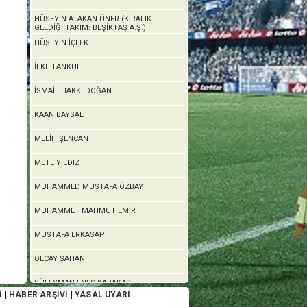
HÜSEYİN ATAKAN ÜNER (KİRALIK
GELDİĞİ TAKIM: BEŞİKTAŞ A.Ş.)
HÜSEYİN İÇLEK
İLKE TANKUL
İSMAİL HAKKI DOĞAN
KAAN BAYSAL
MELİH ŞENCAN
METE YILDIZ
MUHAMMED MUSTAFA ÖZBAY
MUHAMMET MAHMUT EMİR
MUSTAFA ERKASAP
OLCAY ŞAHAN
SÜLEYMAN ENES KARAKAŞ
İ
|
HABER ARŞİVİ
|
YASAL UYARI
ŞİYAR KEPİR