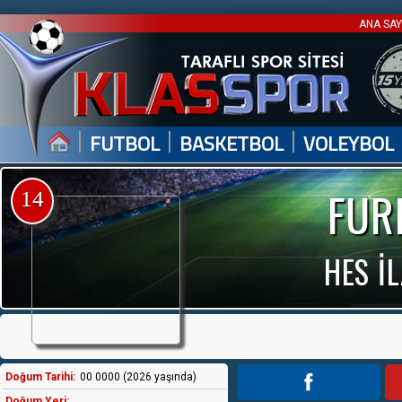
ANA SA
|
|
|
FUTBOL
BASKETBOL
VOLEYBOL
FUR
14
HES İ
Doğum Tarihi:
00 0000 (2026 yaşında)
Doğum Yeri: