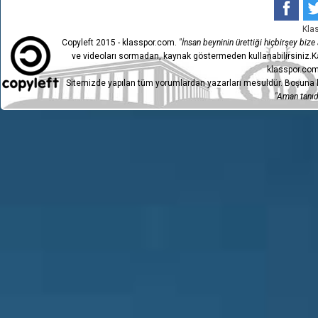
13
HES İLAÇ AFYONSPOR
0
Kla
Copyleft 2015 - klasspor.com.
"İnsan beyninin ürettiği hiçbirşey bize a
12
İNEGÖLSPOR
1
ve videoları sormadan, kaynak göstermeden kullanabilirsiniz.Ka
klasspor.com
11
HES İLAÇ AFYONSPOR
1
Sitemizde yapılan tüm yorumlardan yazarları mesuldür. Boşuna h
10
TARSUS İDMAN YURDU
"Aman tanıdı
2
9
HES İLAÇ AFYONSPOR
2
8
ESENLER EROKSPOR
5
7
HES İLAÇ AFYONSPOR
1
6
SİVAS BELEDİYE SPOR
0
5
HES İLAÇ AFYONSPOR
2
BATMAN PETROL SPOR
4
1
A.Ş.
2
HES İLAÇ AFYONSPOR
1
EŞİN GROUP NAZİLLİ
1
1
BELEDİYESPOR