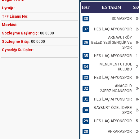
HAF
E.S TAKIM
SK
Uyruğu:
TFF Lisans No:
38
SOMASPOR
3
Mevkisi:
37
HES İLAÇ AFYONSPOR
2
Sözleşme Başlangıç:
00 0000
ARNAVUTKÖY
Sözleşme Bitiş:
00 0000
36
BELEDİYESİ GENÇLİK VE
0
SPOR
Oynadığı Kulüpler:
35
HES İLAÇ AFYONSPOR
1
MENEMEN FUTBOL
34
2
KULÜBÜ
33
HES İLAÇ AFYONSPOR
0
ANAGOLD
32
3
24ERZİNCANSPOR
31
HES İLAÇ AFYONSPOR
0
BAYBURT ÖZEL İDARE
30
2
SPOR
29
HES İLAÇ AFYONSPOR
5
28
ANKARASPOR
2