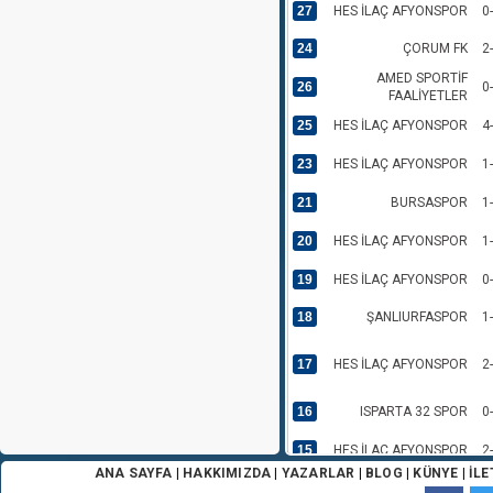
27
HES İLAÇ AFYONSPOR
0
24
ÇORUM FK
2
AMED SPORTİF
26
0
FAALİYETLER
25
HES İLAÇ AFYONSPOR
4
23
HES İLAÇ AFYONSPOR
1
21
BURSASPOR
1
20
HES İLAÇ AFYONSPOR
1
19
HES İLAÇ AFYONSPOR
0
18
ŞANLIURFASPOR
1
17
HES İLAÇ AFYONSPOR
2
16
ISPARTA 32 SPOR
0
15
HES İLAÇ AFYONSPOR
2
ANA SAYFA
|
HAKKIMIZDA
|
YAZARLAR
|
BLOG
|
KÜNYE
|
İLE
14
BITEXEN DÜZCESPOR
2