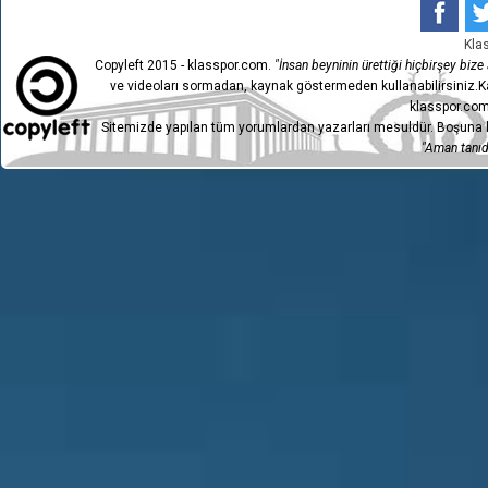
1
ISPARTA 32 SPOR
1
Kla
Copyleft 2015 - klasspor.com.
"İnsan beyninin ürettiği hiçbirşey bize a
ve videoları sormadan, kaynak göstermeden kullanabilirsiniz.Ka
klasspor.com
Sitemizde yapılan tüm yorumlardan yazarları mesuldür. Boşuna h
"Aman tanıdı