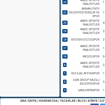
AMED SPORTİF
22
1
FAALİYETLER
ARNAVUTKÖY
21
BELEDİYESİ GENÇLİK VE
1
SPOR
AMED SPORTİF
20
4
FAALİYETLER
AMED SPORTİF
19
2
FAALİYETLER
18
BITEXEN DÜZCESPOR
2
AMED SPORTİF
17
1
FAALİYETLER
16
İNEGÖLSPOR
0
AMED SPORTİF
8
2
FAALİYETLER
7
HES İLAÇ AFYONSPOR
1
EŞİN GROUP NAZİLLİ
5
3
BELEDİYESPOR
3
ŞANLIURFASPOR
1
AMED SPORTİF
2
2
ANA SAYFA
|
HAKKIMIZDA
|
YAZARLAR
|
BLOG
|
KÜNYE
|
İLE
FAALİYETLER