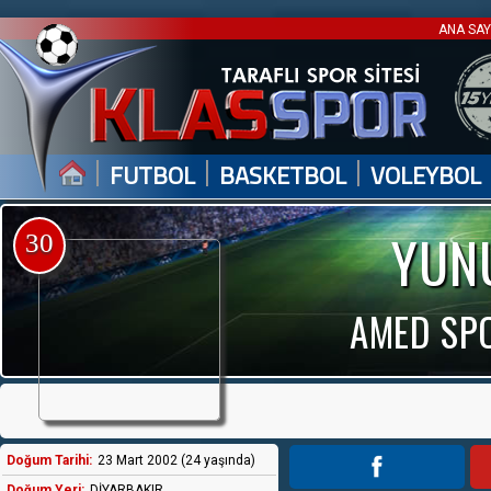
ANA SA
|
|
|
FUTBOL
BASKETBOL
VOLEYBOL
YUN
30
AMED SPO
Doğum Tarihi:
23 Mart 2002 (24 yaşında)
Doğum Yeri:
DİYARBAKIR