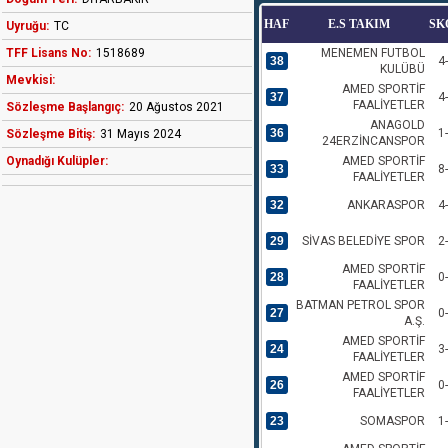
HAF
E.S TAKIM
SK
Uyruğu:
TC
TFF Lisans No:
1518689
MENEMEN FUTBOL
38
4
KULÜBÜ
Mevkisi:
AMED SPORTİF
37
4
FAALİYETLER
Sözleşme Başlangıç:
20 Ağustos 2021
ANAGOLD
36
1
Sözleşme Bitiş:
31 Mayıs 2024
24ERZİNCANSPOR
Oynadığı Kulüpler:
AMED SPORTİF
33
8
FAALİYETLER
32
ANKARASPOR
4
29
SİVAS BELEDİYE SPOR
2
AMED SPORTİF
28
0
FAALİYETLER
BATMAN PETROL SPOR
27
0
A.Ş.
AMED SPORTİF
24
3
FAALİYETLER
AMED SPORTİF
26
0
FAALİYETLER
23
SOMASPOR
1