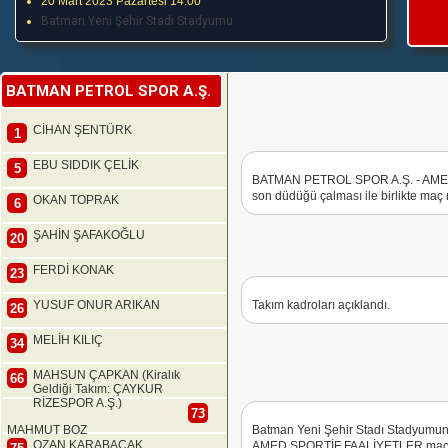
20 Mart 2023 Pazartesi 14:00
Batman Yeni Şehir Stadı Stadyumu
BATMAN PETROL SPOR A.Ş.
CİHAN ŞENTÜRK
1
EBU SIDDIK ÇELİK
5
BATMAN PETROL SPOR A.Ş. - AMED
son düdüğü çalması ile birlikte maç m
OKAN TOPRAK
6
ŞAHİN ŞAFAKOĞLU
20
FERDİ KONAK
23
YUSUF ONUR ARIKAN
Takım kadroları açıklandı.
26
MELİH KILIÇ
34
MAHSUN ÇAPKAN (Kiralık
66
Geldiği Takım: ÇAYKUR
RİZESPOR A.Ş.)
73
MAHMUT BOZ
Batman Yeni Şehir Stadı Stadyum
OZAN KARABACAK
AMED SPORTİF FAALİYETLER maçın