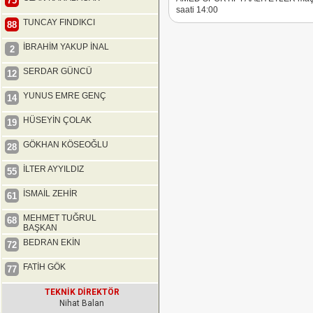
75
saati 14:00
TUNCAY FINDIKCI
88
İBRAHİM YAKUP İNAL
2
SERDAR GÜNCÜ
12
YUNUS EMRE GENÇ
14
HÜSEYİN ÇOLAK
19
GÖKHAN KÖSEOĞLU
28
İLTER AYYILDIZ
55
İSMAİL ZEHİR
61
MEHMET TUĞRUL
68
BAŞKAN
BEDRAN EKİN
72
FATİH GÖK
77
TEKNİK DİREKTÖR
Nihat Balan