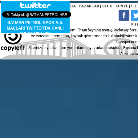
ANA SAYFA
|
HAKKIMIZDA
|
YAZARLAR
|
BLOG
|
KÜNYE
|
İLE
BATMAN PETROL SPOR A.Ş.
Kla
MAÇLARI TWİTTER'DA CANLI
Copyleft 2015 - klasspor.com.
"İnsan beyninin ürettiği hiçbirşey bize a
ANLATIMDA. 755
ve videoları sormadan, kaynak göstermeden kullanabilirsiniz.Ka
klasspor.com
Sitemizde yapılan tüm yorumlardan yazarları mesuldür. Boşuna h
"Aman tanıdı