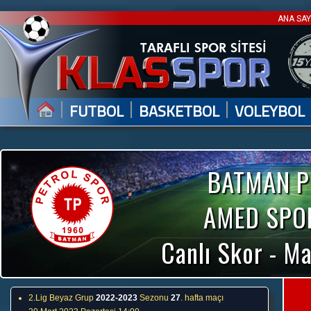
ANA SA
|
|
|
FUTBOL
BASKETBOL
VOLEYBOL
BATMAN P
AMED SPOR
Canlı Skor - Ma
2.Lig Beyaz Grup
2022-2023
Sezonu
27
. hafta maçı