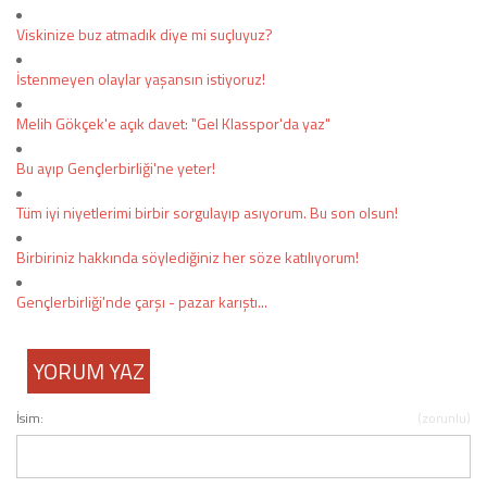
Viskinize buz atmadık diye mi suçluyuz?
İstenmeyen olaylar yaşansın istiyoruz!
Melih Gökçek'e açık davet: "Gel Klasspor'da yaz"
Bu ayıp Gençlerbirliği'ne yeter!
Tüm iyi niyetlerimi birbir sorgulayıp asıyorum. Bu son olsun!
Birbiriniz hakkında söylediğiniz her söze katılıyorum!
Gençlerbirliği'nde çarşı - pazar karıştı...
YORUM YAZ
İsim:
(zorunlu)