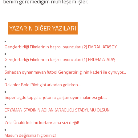
benim göremediğim muhteşem işler.
YAZARIN DİĞER YAZILARI
Gençlerbirliği Filmlerinin başrol oyuncuları (2) EMRAH ATASOY
Gençlerbirliği Filmlerinin başrol oyuncuları (1) ERDEM ALATAŞ
Sahadan oynanmayan futbol Gençlerbirliği'nin kaderi ile oynuyor...
Rakipler Bold Pilot gibi arkadan gelirken...
Süper Ligde topçular jetonla çalışan oyun makinesi gibi...
ERYAMAN STADININ ADI ANKARAGÜCÜ STADYUMU OLSUN
Zeki Ünaldı kulübü kurtarır ama sizi değil!
Masum değilsiniz hiç biriniz!