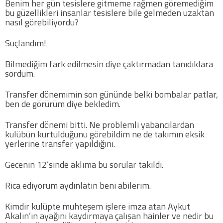
Benim her gün tesislere gitmeme rağmen göremediğim
bu güzellikleri insanlar tesislere bile gelmeden uzaktan
nasıl görebiliyordu?
COPYLEFT 2014. AGB Bilişim Teknolojileri
Suçlandım!
Bilmediğim fark edilmesin diye çaktırmadan tanıdıklara
sordum.
Transfer dönemimin son gününde belki bombalar patlar,
ben de görürüm diye bekledim.
Transfer dönemi bitti. Ne problemli yabancılardan
kulübün kurtulduğunu görebildim ne de takımın eksik
yerlerine transfer yapıldığını.
Gecenin 12’sinde aklıma bu sorular takıldı.
Rica ediyorum aydınlatın beni abilerim.
Kimdir kulüpte muhteşem işlere imza atan Aykut
Akalın’ın ayağını kaydırmaya çalışan hainler ve nedir bu