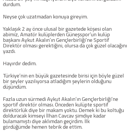
durdum.
Futbol
Neyse çok uzatmadan konuya gireyim.
Yaklaşık 2 ay önce ulusal bir gazetede köşesi olan
Basketbol
abimiz, Amatör kulüplerden Güneşspor’un kulüp
başkanı Aykut Akalın’ın Gençlerbirliği’ne Sportif
Direktör olması gerektiğini, olursa da çok güzel olacağını
Voleybol
yazdı.
Hentbol
Hayırdır dedim.
Türkiye’nin en büyük gazetesinde birisi için böyle güzel
Bisiklet
bir şeyler yazılıyorsa atladığım şeylerin olduğunu
düşündüm.
Diğer Sporlar
Fazla uzun sürmedi Aykut Akalın’ın Gençlerbirliği’ne
sportif direktör olması. Önceden kulüpte sportif
Sosyal Medya
direktörlük diye bir makam yoktu. Demek ki bu koltuğu
dolduracak kimseyi İlhan Cavcav şimdiye kadar
bulamamıştı diye aklımdan geçirdim. İlk
Facebook
gördüğümde hemen tebrik de ettim.