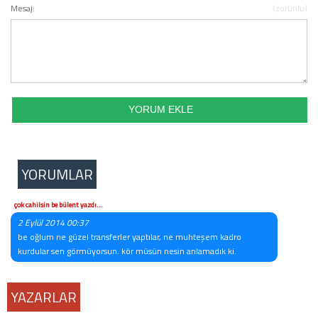
Mesaj:
(zorunlu)
YORUMLAR
çok cahilsin be bülent yazdı...
2 Eylül 2014 00:37
be oğlum ne güzel transferler yaptılar, ne muhteşem kadro
kurdular sen görmüyorsun. kör müsün nesin anlamadık ki.
YAZARLAR