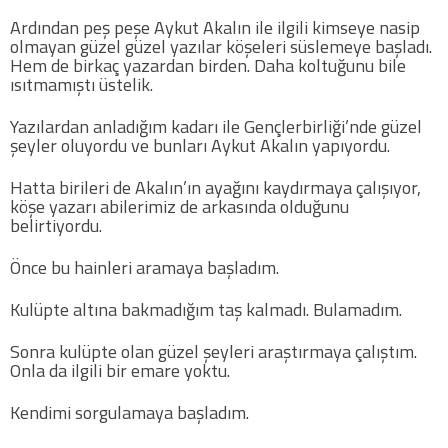
Twitter
Ardından peş peşe Aykut Akalın ile ilgili kimseye nasip
olmayan güzel güzel yazılar köşeleri süslemeye başladı.
Hem de birkaç yazardan birden. Daha koltuğunu bile
Google Plus
ısıtmamıştı üstelik.
Yazılardan anladığım kadarı ile Gençlerbirliği’nde güzel
Instagram
şeyler oluyordu ve bunları Aykut Akalın yapıyordu.
Hakkımızda
Hatta birileri de Akalın’ın ayağını kaydırmaya çalışıyor,
köşe yazarı abilerimiz de arkasında olduğunu
Hakkımızda
belirtiyordu.
Önce bu hainleri aramaya başladım.
Blog
Kulüpte altına bakmadığım taş kalmadı. Bulamadım.
Künye
Sonra kulüpte olan güzel şeyleri araştırmaya çalıştım.
Onla da ilgili bir emare yoktu.
İletişim
Kendimi sorgulamaya başladım.
Web Sürüme Geç