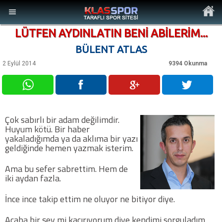
LÜTFEN AYDINLATIN BENİ ABİLERİM...
BÜLENT ATLAS
2 Eylül 2014
9394 Okunma
MENÜ
Ana Sayfa
Çok sabırlı bir adam değilimdir.
Huyum kötü. Bir haber
Son Dakika Haberler
yakaladığımda ya da aklıma bir yazı
geldiğinde hemen yazmak isterim.
Foto Galeri
Ama bu sefer sabrettim. Hem de
iki aydan fazla.
Video Galeri
İnce ince takip ettim ne oluyor ne bitiyor diye.
Ankara Takımları
Acaba bir şey mi kaçırıyorum diye kendimi sorguladım