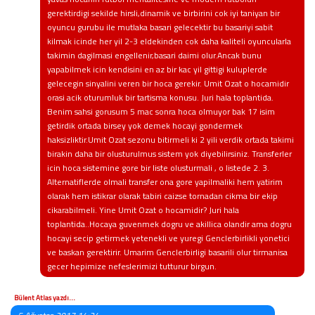
gerektirdigi sekilde hirsli,dinamik ve birbirini cok iyi taniyan bir
oyuncu gurubu ile mutlaka basari gelecektir bu basariyi sabit
kilmak icinde her yil 2-3 eldekinden cok daha kaliteli oyuncularla
takimin dagilmasi engellenir,basari daimi olur.Ancak bunu
yapabilmek icin kendisini en az bir kac yil gittigi kuluplerde
gelecegin sinyalini veren bir hoca gerekir. Umit Ozat o hocamidir
orasi acik oturumluk bir tartisma konusu. Juri hala toplantida.
Benim sahsi gorusum 5 mac sonra hoca olmuyor bak 17 isim
getirdik ortada birsey yok demek hocayi gondermek
haksizliktir.Umit Ozat sezonu bitirmeli ki 2 yili verdik ortada takimi
birakin daha bir olusturulmus sistem yok diyebilirsiniz. Transferler
icin hoca sistemine gore bir liste olusturmali , o listede 2. 3.
Alternatiflerde olmali transfer ona gore yapilmaliki hem yatirim
olarak hem istikrar olarak tabiri caizse tornadan cikma bir ekip
cikarabilmeli. Yine Umit Ozat o hocamidir? Juri hala
toplantida..Hocaya guvenmek dogru ve akillica olandir ama dogru
hocayi secip getirmek yetenekli ve yuregi Genclerbirlikli yonetici
ve baskan gerektirir. Umarim Genclerbirligi basarili olur tirmanisa
gecer hepimize nefeslerimizi tutturur birgun.
Bülent Atlas yazdı...