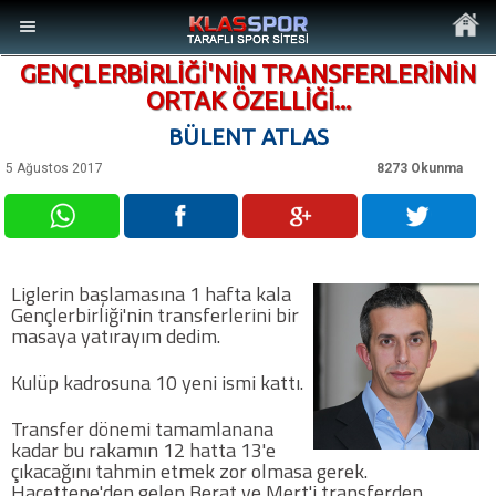
GENÇLERBİRLİĞİ'NİN TRANSFERLERİNİN
ORTAK ÖZELLİĞİ...
BÜLENT ATLAS
5 Ağustos 2017
8273 Okunma
MENÜ
Ana Sayfa
Liglerin başlamasına 1 hafta kala
Son Dakika Haberler
Gençlerbirliği'nin transferlerini bir
masaya yatırayım dedim.
Foto Galeri
Kulüp kadrosuna 10 yeni ismi kattı.
Video Galeri
Transfer dönemi tamamlanana
kadar bu rakamın 12 hatta 13'e
çıkacağını tahmin etmek zor olmasa gerek.
Ankara Takımları
Hacettepe'den gelen Berat ve Mert'i transferden