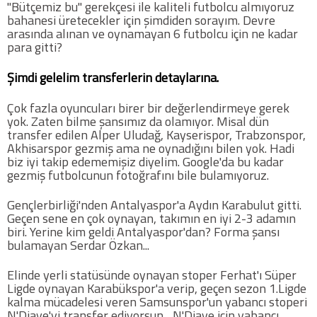
"Bütçemiz bu" gerekçesi ile kaliteli futbolcu almıyoruz
bahanesi üretecekler için şimdiden sorayım. Devre
arasında alınan ve oynamayan 6 futbolcu için ne kadar
COPYLEFT 2014. AGB Bilişim Teknolojileri
para gitti?
Şimdi gelelim transferlerin detaylarına.
Çok fazla oyuncuları birer bir değerlendirmeye gerek
yok. Zaten bilme şansımız da olamıyor. Misal dün
transfer edilen Alper Uludağ, Kayserispor, Trabzonspor,
Akhisarspor gezmiş ama ne oynadığını bilen yok. Hadi
biz iyi takip edememişiz diyelim. Google'da bu kadar
gezmiş futbolcunun fotoğrafını bile bulamıyoruz.
Gençlerbirliği'nden Antalyaspor'a Aydın Karabulut gitti.
Geçen sene en çok oynayan, takımın en iyi 2-3 adamın
biri. Yerine kim geldi Antalyaspor'dan? Forma şansı
bulamayan Serdar Özkan...
Elinde yerli statüsünde oynayan stoper Ferhat'ı Süper
Ligde oynayan Karabükspor'a verip, geçen sezon 1.Ligde
kalma mücadelesi veren Samsunspor'un yabancı stoperi
N'Diaye'yi transfer ediyorsun... N'Diaye için yabancı