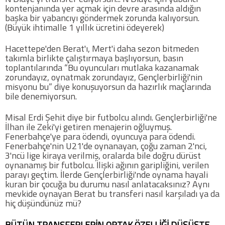
kontenjanında yer açmak için devre arasında aldığın
başka bir yabancıyı göndermek zorunda kalıyorsun.
(Büyük ihtimalle 1 yıllık ücretini ödeyerek)
Hacettepe'den Berat'ı, Mert'i daha sezon bitmeden
takımla birlikte çalıştırmaya başlıyorsun, basın
toplantılarında “Bu oyuncuları mutlaka kazanamak
zorundayız, oynatmak zorundayız, Gençlerbirliği'nin
misyonu bu” diye konuşuyorsun da hazırlık maçlarında
bile denemiyorsun.
Misal Erdi Şehit diye bir futbolcu alındı. Gençlerbirliği'ne
İlhan ile Zeki'yi getiren menajerin oğluymuş.
Fenerbahçe'ye para ödendi, oyuncuya para ödendi.
Fenerbahçe'nin U21'de oynanayan, çoğu zaman 2'nci,
3'ncü lige kiraya verilmiş, oralarda bile doğru dürüst
oynanamış bir futbolcu. İlişki ağının garipliğini, verilen
parayı geçtim. İlerde Gençlerbirliği'nde oynama hayali
kuran bir çocuğa bu durumu nasıl anlatacaksınız? Aynı
mevkide oynayan Berat bu transferi nasıl karşıladı ya da
hiç düşündünüz mü?
BÜTÜN TRANSFERLERİN ORTAK ÖZELLİĞİ DÜŞÜŞTE