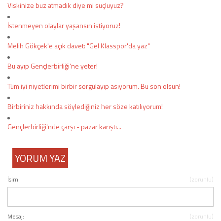
Viskinize buz atmadık diye mi suçluyuz?
İstenmeyen olaylar yaşansın istiyoruz!
Melih Gökçek'e açık davet: "Gel Klasspor'da yaz"
Bu ayıp Gençlerbirliği'ne yeter!
Tüm iyi niyetlerimi birbir sorgulayıp asıyorum. Bu son olsun!
Birbiriniz hakkında söylediğiniz her söze katılıyorum!
Gençlerbirliği'nde çarşı - pazar karıştı...
YORUM YAZ
İsim:
(zorunlu)
Mesaj:
(zorunlu)