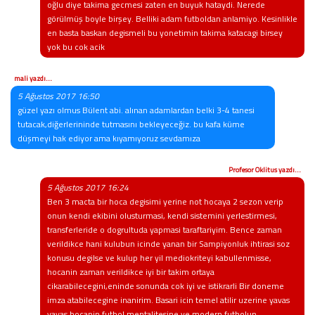
oğlu diye takima gecmesi zaten en buyuk hataydi. Nerede
görülmüş boyle birşey. Belliki adam futboldan anlamiyo. Kesinlikle
en basta baskan degismeli bu yonetimin takima katacagi birsey
yok bu cok acik
mali yazdı...
5 Ağustos 2017 16:50
güzel yazı olmus Bülent abi. alınan adamlardan belki 3-4 tanesi
tutacak,diğerlerininde tutmasını bekleyeceğiz. bu kafa küme
düşmeyi hak ediyor ama kıyamıyoruz sevdamıza
Profesor Oklitus yazdı...
5 Ağustos 2017 16:24
Ben 3 macta bir hoca degisimi yerine not hocaya 2 sezon verip
onun kendi ekibini olusturmasi, kendi sistemini yerlestirmesi,
transferleride o dogrultuda yapmasi taraftariyim. Bence zaman
verildikce hani kulubun icinde yanan bir Sampiyonluk ihtirasi soz
konusu degilse ve kulup her yil mediokriteyi kabullenmisse,
hocanin zaman verildikce iyi bir takim ortaya
cikarabilecegini,eninde sonunda cok iyi ve istikrarli Bir doneme
imza atabilecegine inanirim. Basari icin temel atilir uzerine yavas
yavas hocanin futbol mentalitesine ve modern futbolun