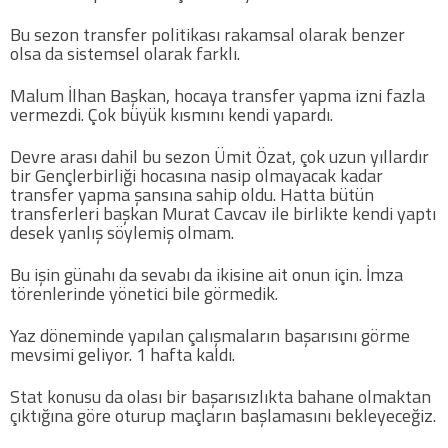
Twitter
Bu sezon transfer politikası rakamsal olarak benzer
olsa da sistemsel olarak farklı.
Google Plus
Malum İlhan Başkan, hocaya transfer yapma izni fazla
vermezdi. Çok büyük kısmını kendi yapardı.
Instagram
Devre arası dahil bu sezon Ümit Özat, çok uzun yıllardır
bir Gençlerbirliği hocasına nasip olmayacak kadar
Hakkımızda
transfer yapma şansına sahip oldu. Hatta bütün
transferleri başkan Murat Cavcav ile birlikte kendi yaptı
Hakkımızda
desek yanlış söylemiş olmam.
Bu işin günahı da sevabı da ikisine ait onun için. İmza
Blog
törenlerinde yönetici bile görmedik.
Yaz döneminde yapılan çalışmaların başarısını görme
Künye
mevsimi geliyor. 1 hafta kaldı.
İletişim
Stat konusu da olası bir başarısızlıkta bahane olmaktan
çıktığına göre oturup maçların başlamasını bekleyeceğiz.
Web Sürüme Geç