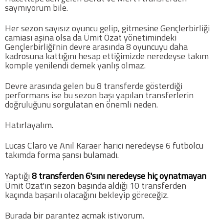
saymıyorum bile.
Futbol
Her sezon sayısız oyuncu gelip, gitmesine Gençlerbirliği
camiası aşina olsa da Ümit Özat yönetimindeki
Gençlerbirliği'nin devre arasında 8 oyuncuyu daha
Basketbol
kadrosuna kattığını hesap ettiğimizde neredeyse takım
komple yenilendi demek yanlış olmaz.
Voleybol
Devre arasında gelen bu 8 transferde gösterdiği
performans ise bu sezon başı yapılan transferlerin
doğruluğunu sorgulatan en önemli neden.
Hentbol
Hatırlayalım.
Bisiklet
Lucas Claro ve Anıl Karaer harici neredeyse 6 futbolcu
takımda forma şansı bulamadı.
Diğer Sporlar
Yaptığı
8 transferden 6'sını neredeyse hiç oynatmayan
Sosyal Medya
Ümit Özat'ın sezon başında aldığı 10 transferden
kaçında başarılı olacağını bekleyip göreceğiz.
Facebook
Burada bir parantez açmak istiyorum.