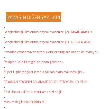
YAZARIN DİĞER YAZILARI
Gençlerbirliği Filmlerinin başrol oyuncuları (2) EMRAH ATASOY
Gençlerbirliği Filmlerinin başrol oyuncuları (1) ERDEM ALATAŞ
Sahadan oynanmayan futbol Gençlerbirliği'nin kaderi ile oynuyor...
Rakipler Bold Pilot gibi arkadan gelirken...
Süper Ligde topçular jetonla çalışan oyun makinesi gibi...
ERYAMAN STADININ ADI ANKARAGÜCÜ STADYUMU OLSUN
Zeki Ünaldı kulübü kurtarır ama sizi değil!
Masum değilsiniz hiç biriniz!