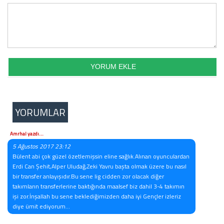
YORUMLAR
Amrhal yazdı...
5 Ağustos 2017 23:12
Bülent abi çok güzel özetlemişsin eline sağlık.Alınan oyunculardan
Erdi Can Şehit,Alper Uludağ,Zeki Yavru başta olmak üzere bu nasıl
bir transfer anlayışıdır.Bu sene lig cidden zor olacak diğer
takımların transferlerine baktığında maalsef biz dahil 3-4 takımın
işi zor.İnşallah bu sene beklediğimizden daha iyi Gençler izleriz
diye ümit ediyorum...