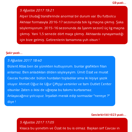
GB yazdı...
5 Ağustos 2017 19:21
Alper Uludağ transferinde anormal bir durum var. Bu futbolcu
Akhisar formasıyla 2016-17 sezonunda tek lig maçına çıkmış. Şaka
söylemiyorum. 2015-16 sezonunda da (yarım sezon) üç lig maçına
çıkmış. Yani 1,5 senede dört maça çıkmış. Akhisarda oynayamadığı
için bize gelmiş. Getirenlerin tamamına yuh olsun !
Şakir yazdı...
5 Ağustos 2017 18:40
Bülent Atlas ben de yürekten kutluyorum. bunlar grafikten filan
anlamaz. Ben anladıkları dilden söyleyeyim. Ümit Özat ve murat
Cavcav hurdacıdır. bütün hurdaları topladılar ama iki kişiye yazık
oluyor. Ahmet Oğuz ile Uğur Çiftçiyi versinler ve tam Outlet Center
olsunlar. Zaten o ikisi de uğraşsa bu takımı kurtaramaz.
Anlayacağınız yolcuyuz. İnşallah merak edip sormazlar "nereye ?"
diye !
Genclerbirlikli1923 yazdı...
5 Ağustos 2017 17:05
Kisaca bu yonetim ve Özat ile bu is olmaz. Başkan sirf Cavcav in