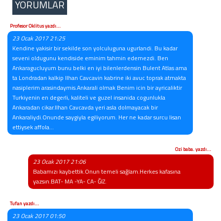
YORUMLAR
Profesor Oklitus yazdı...
23 Ocak 2017 21:25
Kendine yakisir bir sekilde son yolculuguna ugurlandi. Bu kadar
seveni oldugunu kendiside eminim tahmin edemezdi. Ben
Ankaragucluyum bunu belki en iyi bilenlerdensin Bulent Atlas ama
ta Londradan kalkip Ilhan Cavcavin kabrine iki avuc toprak atmakta
nasiplerim arasindaymis.Ankarali olmak Benim icin bir ayricaliktir
Turkiyenin en degerli, kaliteli ve guzel insanida cogunlukla
Ankaradan cikar.Ilhan Cavcavda yeri asla dolmayacak bir
Ankaraliydi.Onunde saygiyla egiliyorum. Her ne kadar surcu lisan
ettiysek affola...
Ozi baba. yazdı...
23 Ocak 2017 21:06
Babamızı kaybettik.Onun temeli sağlam.Herkes kafasına
yazsın.BAT- MA -YA- CA- ĞIZ.
Tufan yazdı...
23 Ocak 2017 01:50