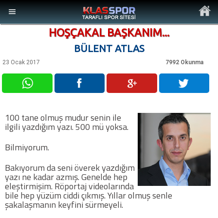
HOŞÇAKAL BAŞKANIM...
BÜLENT ATLAS
23 Ocak 2017
7992 Okunma
MENÜ
Ana Sayfa
100 tane olmuş mudur senin ile
ilgili yazdığım yazı. 500 mü yoksa.
Son Dakika Haberler
Bilmiyorum.
Foto Galeri
Bakıyorum da seni överek yazdığım
yazı ne kadar azmış. Genelde hep
Video Galeri
eleştirmişim. Röportaj videolarında
bile hep yüzüm ciddi çıkmış. Yıllar olmuş senle
şakalaşmanın keyfini sürmeyeli.
Ankara Takımları