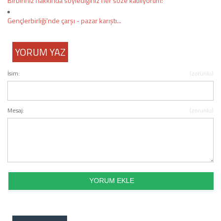
Birbiriniz hakkında söylediğiniz her söze katılıyorum!
Gençlerbirliği'nde çarşı - pazar karıştı...
YORUM YAZ
İsim:
(zorunlu)
Mesaj:
(zorunlu)