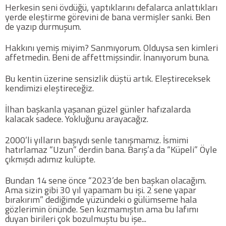
Herkesin seni övdüğü, yaptıklarını defalarca anlattıkları
yerde eleştirme görevini de bana vermişler sanki. Ben
Futbol
de yazıp durmuşum.
Hakkını yemiş miyim? Sanmıyorum. Olduysa sen kimleri
Basketbol
affetmedin. Beni de affettmişsindir. İnanıyorum buna.
Bu kentin üzerine sensizlik düştü artık. Eleştireceksek
Voleybol
kendimizi eleştireceğiz.
Hentbol
İlhan başkanla yaşanan güzel günler hafızalarda
kalacak sadece. Yokluğunu arayacağız.
Bisiklet
2000’li yılların başıydı senle tanışmamız. İsmimi
hatırlamaz “Uzun” derdin bana. Barış’a da “Küpeli” Öyle
çıkmışdı adımız kulüpte.
Diğer Sporlar
Bundan 14 sene önce “2023’de ben başkan olacağım.
Sosyal Medya
Ama sizin gibi 30 yıl yapamam bu işi. 2 sene yapar
bırakırım” dediğimde yüzündeki o gülümseme hala
gözlerimin önünde. Sen kızmamıştın ama bu lafımı
Facebook
duyan birileri çok bozulmuştu bu işe...