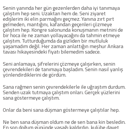
Twitter
Senin yanında her gün gezenlerden daha iyi tanımaya
çalıştım hep seni. Uzaktan hem de. Seni ziyaret
edişlerim iki elin parmağını geçmez. Yanına zırt pırt
Google Plus
gelmeden, mantığını, kafandan geçenleri çözmeye
çalıştım hep. Kongre salonunda konuşmanın metnini de
bir hoca ile ne zaman yollayacağını da tahmin etmeye
Instagram
çalıştım. Tutturduğumda da gizliden bir mutluluk
yaşamadım değil. Her zaman anlattığın meşhur Ankara
tavası hikayesindeki fiyatı bilemedim sadece.
Hakkımızda
Seni anlamaya, şifrelerini çözmeye çalışırken, senin
Hakkımızda
çevrendekileri de tanımaya başladım. Senin nasıl yanlış
yönlendirdiklerini de gördüm.
Blog
Sana rağmen senin çevrendekilerle ile uğraştım durdum.
Senden uzak tutmaya çalıştım onları. Gerçek yüzlerini
Künye
sana göstermeye çalıştım.
Onlar da beni sana düşman göstermeye çalıştılar hep.
İletişim
Ne ben sana düşman oldum ne de sen bana kin besledin.
En son doğum gününde yasağı kaldırdın, kulübe davet
Web Sürüme Geç