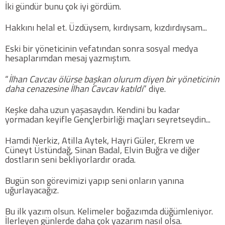
İki gündür bunu çok iyi gördüm.
Hakkını helal et. Üzdüysem, kırdıysam, kızdırdıysam...
Eski bir yöneticinin vefatından sonra sosyal medya
hesaplarımdan mesaj yazmıştım.
“
İlhan Cavcav ölürse başkan olurum diyen bir yöneticinin
daha cenazesine İlhan Cavcav katıldı
” diye.
Keşke daha uzun yaşasaydın. Kendini bu kadar
yormadan keyifle Gençlerbirliği maçları seyretseydin...
Hamdi Nerkiz, Atilla Aytek, Hayri Güler, Ekrem ve
Cüneyt Üstündağ, Sinan Badal, Elvin Buğra ve diğer
dostların seni bekliyorlardır orada.
Bugün son görevimizi yapıp seni onların yanına
uğurlayacağız.
Bu ilk yazım olsun. Kelimeler boğazımda düğümleniyor.
İlerleyen günlerde daha çok yazarım nasıl olsa.