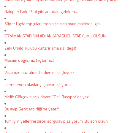
Rakipler Bold Pilot gibi arkadan gelirken...
Süper Ligde topçular jetonla çalışan oyun makinesi gibi...
ERYAMAN STADININ ADI ANKARAGÜCÜ STADYUMU OLSUN
Zeki Ünaldı kulübü kurtarır ama sizi değil!
Masum değilsiniz hiç biriniz!
Viskinize buz atmadık diye mi suçluyuz?
İstenmeyen olaylar yaşansın istiyoruz!
Melih Gökçek'e açık davet: "Gel Klasspor'da yaz"
Bu ayıp Gençlerbirliği'ne yeter!
Tüm iyi niyetlerimi birbir sorgulayıp asıyorum. Bu son olsun!