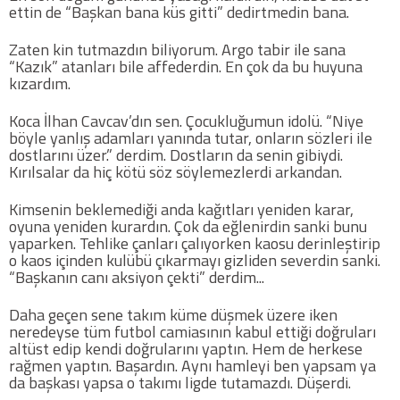
ettin de “Başkan bana küs gitti” dedirtmedin bana.
COPYLEFT 2014. AGB Bilişim Teknolojileri
Zaten kin tutmazdın biliyorum. Argo tabir ile sana
“Kazık” atanları bile affederdin. En çok da bu huyuna
kızardım.
Koca İlhan Cavcav’dın sen. Çocukluğumun idolü. “Niye
böyle yanlış adamları yanında tutar, onların sözleri ile
dostlarını üzer.” derdim. Dostların da senin gibiydi.
Kırılsalar da hiç kötü söz söylemezlerdi arkandan.
Kimsenin beklemediği anda kağıtları yeniden karar,
oyuna yeniden kurardın. Çok da eğlenirdin sanki bunu
yaparken. Tehlike çanları çalıyorken kaosu derinleştirip
o kaos içinden kulübü çıkarmayı gizliden severdin sanki.
“Başkanın canı aksiyon çekti” derdim...
Daha geçen sene takım küme düşmek üzere iken
neredeyse tüm futbol camiasının kabul ettiği doğruları
altüst edip kendi doğrularını yaptın. Hem de herkese
rağmen yaptın. Başardın. Aynı hamleyi ben yapsam ya
da başkası yapsa o takımı ligde tutamazdı. Düşerdi.