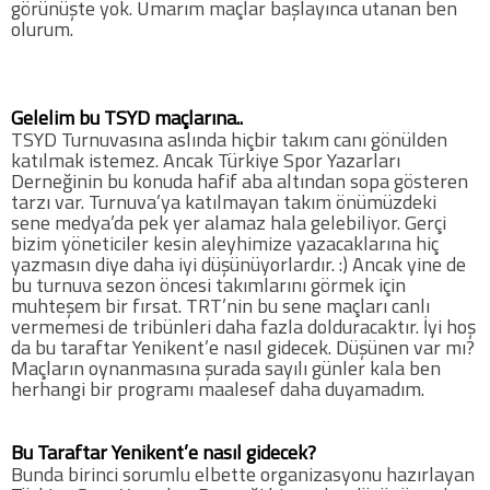
görünüşte yok. Umarım maçlar başlayınca utanan ben
olurum.
Futbol
Basketbol
Gelelim bu TSYD maçlarına..
TSYD Turnuvasına aslında hiçbir takım canı gönülden
katılmak istemez. Ancak Türkiye Spor Yazarları
Voleybol
Derneğinin bu konuda hafif aba altından sopa gösteren
tarzı var. Turnuva’ya katılmayan takım önümüzdeki
sene medya’da pek yer alamaz hala gelebiliyor. Gerçi
Hentbol
bizim yöneticiler kesin aleyhimize yazacaklarına hiç
yazmasın diye daha iyi düşünüyorlardır. :) Ancak yine de
bu turnuva sezon öncesi takımlarını görmek için
Bisiklet
muhteşem bir fırsat. TRT’nin bu sene maçları canlı
vermemesi de tribünleri daha fazla dolduracaktır. İyi hoş
da bu taraftar Yenikent’e nasıl gidecek. Düşünen var mı?
Diğer Sporlar
Maçların oynanmasına şurada sayılı günler kala ben
herhangi bir programı maalesef daha duyamadım.
Sosyal Medya
Bu Taraftar Yenikent’e nasıl gidecek?
Facebook
Bunda birinci sorumlu elbette organizasyonu hazırlayan