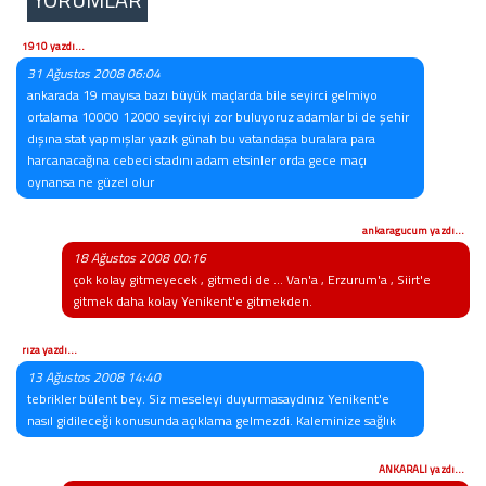
1910 yazdı...
31 Ağustos 2008 06:04
ankarada 19 mayısa bazı büyük maçlarda bile seyirci gelmiyo
ortalama 10000 12000 seyirciyi zor buluyoruz adamlar bi de şehir
dışına stat yapmışlar yazık günah bu vatandaşa buralara para
harcanacağına cebeci stadını adam etsinler orda gece maçı
oynansa ne güzel olur
ankaragucum yazdı...
18 Ağustos 2008 00:16
çok kolay gitmeyecek , gitmedi de ... Van'a , Erzurum'a , Siirt'e
gitmek daha kolay Yenikent'e gitmekden.
rıza yazdı...
13 Ağustos 2008 14:40
tebrikler bülent bey. Siz meseleyi duyurmasaydınız Yenikent'e
nasıl gidileceği konusunda açıklama gelmezdi. Kaleminize sağlık
ANKARALI yazdı...