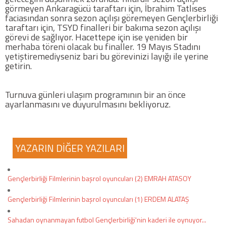
görmeyen Ankaragücü taraftarı için, İbrahim Tatlıses
faciasından sonra sezon açılışı göremeyen Gençlerbirliği
COPYLEFT 2014. AGB Bilişim Teknolojileri
taraftarı için, TSYD finalleri bir bakıma sezon açılışı
görevi de sağlıyor. Hacettepe için ise yeniden bir
merhaba töreni olacak bu finaller. 19 Mayıs Stadını
yetiştiremediyseniz bari bu görevinizi layığı ile yerine
getirin.
Turnuva günleri ulaşım programının bir an önce
ayarlanmasını ve duyurulmasını bekliyoruz.
YAZARIN DİĞER YAZILARI
Gençlerbirliği Filmlerinin başrol oyuncuları (2) EMRAH ATASOY
Gençlerbirliği Filmlerinin başrol oyuncuları (1) ERDEM ALATAŞ
Sahadan oynanmayan futbol Gençlerbirliği'nin kaderi ile oynuyor...