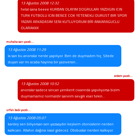
13 Ağustos 2008 12:32
helal sana beeee KURBAN OLAYIM DOGRULARI YAZDIGIN ICIN
TURK FUTBOLU ICIN BENCE COK YETENEKLI DURUST BIR SPOR
YAZARI ARKADASIM SENI KUTLUYORUM BİR ANKARAGUCLU
OLARAKKK
muhaha sarı yazdı...
13 Ağustos 2008 11:29
la sarı bu anonslar nerde yapılıyor. Ben de duymadım hiç. Sitede
duyan var mı acaba hayrına bir yazıversin...
erdem yazdı...
13 Ağustos 2008 10:52
anonslar sadece sincan yenikent civarında yapıılıyorsa bizim
duymamamız normaldir sanırım sevgili eser tekin...
urfalı babi yazdı...
13 Ağustos 2008 05:07
kardeş sen biliyorsan sen yazsaydın keşkem otonüslerin nerden
kalkcanı. Allahın dağına nasıl gidecez. Otobuslar nerden kalkıyor.