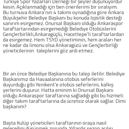
Türkiye Spor Yazarları Derneği bir şeyler düşünüyordur
kesin. Açıklanmadığı için ben önerilerimi bir sıralıyım.
Twitter
Bu turnuva Ankara’nın 4 takımı oynadığına göre Ankara
Büyükşehir Belediye Başkanı bu konuda lojistik desteği
sanırım esirgemez. Onursal Başkanı olduğu Ankaraspor
Google Plus
taraftartarından esirgemediği Belediye Otobüslerini
Gençlerbirlikli,Ankaragüçlü, Hacettepe’li taraftarlardan
da esirgemez. Hem TSYD yönetiminin, hem araları her
Instagram
ne kadar da limonu olsa Ankaragücü ve Gençlerbirliği
yöneticilerinin taleplerini göz ardı etmez.
Hakkımızda
Hakkımızda
Bir an önce Belediye Başkanına bu talep iletilir. Belediye
Başkanımız da Havaalanına otobüs seferlerini
Blog
duyurduğu gibi Yenikent’e otobüs seferlerini, kalkış
yerlerini duyurur. Hatta eminim ki Onursal Başkanı
olduğu Ankaraspor taraftarına sağladığı gibi bu hizmeti
Künye
diğer takım taraftarlarına da ücretsiz olarak sağlar. Dimi
başkanım?
İletişim
Başta Kulüp yöneticileri taraftarının oraya nasıl
geleceğini düşünmek zorunda. Yıllardır sezon açılışı
Web Sürüme Geç