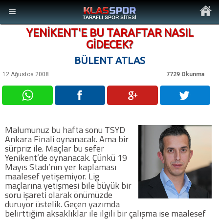
YENİKENT'E BU TARAFTAR NASIL
GİDECEK?
BÜLENT ATLAS
12 Ağustos 2008
7729 Okunma
MENÜ
Ana Sayfa
Malumunuz bu hafta sonu TSYD
Son Dakika Haberler
Ankara Finali oynanacak. Ama bir
sürpriz ile. Maçlar bu sefer
Yenikent’de oynanacak. Çünkü 19
Foto Galeri
Mayıs Stadı’nın yer kaplaması
maalesef yetişemiyor. Lig
maçlarına yetişmesi bile büyük bir
Video Galeri
soru işareti olarak önümüzde
duruyor üstelik. Geçen yazımda
belirttiğim aksaklıklar ile ilgili bir çalışma ise maalesef
Ankara Takımları