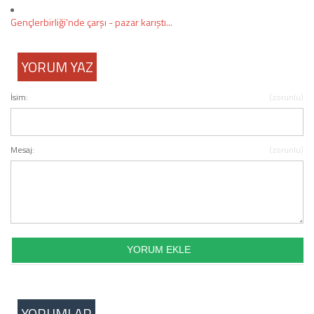
Gençlerbirliği'nde çarşı - pazar karıştı...
YORUM YAZ
İsim:
(zorunlu)
Mesaj:
(zorunlu)
YORUMLAR