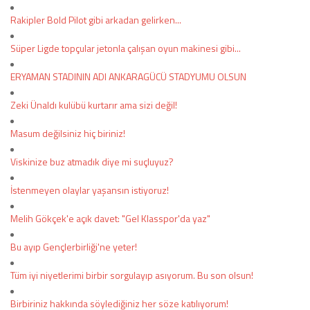
Rakipler Bold Pilot gibi arkadan gelirken...
Süper Ligde topçular jetonla çalışan oyun makinesi gibi...
ERYAMAN STADININ ADI ANKARAGÜCÜ STADYUMU OLSUN
Zeki Ünaldı kulübü kurtarır ama sizi değil!
Masum değilsiniz hiç biriniz!
Viskinize buz atmadık diye mi suçluyuz?
İstenmeyen olaylar yaşansın istiyoruz!
Melih Gökçek'e açık davet: "Gel Klasspor'da yaz"
Bu ayıp Gençlerbirliği'ne yeter!
Tüm iyi niyetlerimi birbir sorgulayıp asıyorum. Bu son olsun!
Birbiriniz hakkında söylediğiniz her söze katılıyorum!