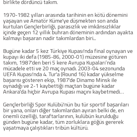
birlikte dördüncü takım.
Futbol
1970-1982 yılları arasında tarihinin en kötü dönemini
yaşayan ve Amatör Küme'ye düşmekten son anda
kurtulan Gençlerbirliği, parasızlık ve imkânsızlıklar
Basketbol
içinde geçen 12 yıllık buhran döneminin ardından ayakta
kalmayı başaran nadir takımlardan biri...
Voleybol
Bugüne kadar 5 kez Türkiye Kupası'nda final oynayan ve
kupayı iki defa (1985-86, 2000-01) müzesine götüren
takım, 1987'den beri 5 kere Avrupa Kupaları’nda
Hentbol
mücadele etti ve 20 maç oynadı. 2003-04 sezonunda
UEFA Kupası'nda 4. Tur'a (Round 16) kadar yükselme
başarısı gösteren ekip, 1987'de Dinamo Minsk ile
Bisiklet
oynadığı ve 2-1 kaybettiği maçtan bugüne kadar
Ankara'da hiçbir Avrupa Kupası maçını kaybetmedi…
Diğer Sporlar
Gençlerbirliği Spor Kulübü'nün bu tür sportif başarıları
bir yana, onları diğer takımlardan ayıran belki de, en
Sosyal Medya
önemli özelliği, taraftarlarının, kulübün kurulduğu
günden bugüne kadar, tüm zorluklara göğüs gererek
Facebook
yaşatmaya çalıştıkları tribün kültürü.