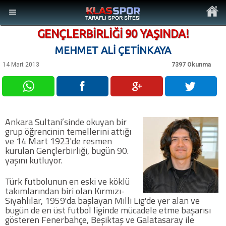
GENÇLERBİRLİĞİ 90 YAŞINDA!
MEHMET ALİ ÇETİNKAYA
14 Mart 2013
7397 Okunma
MENÜ
Ana Sayfa
Ankara Sultani’sinde okuyan bir
grup öğrencinin temellerini attığı
Son Dakika Haberler
ve 14 Mart 1923'de resmen
kurulan Gençlerbirliği, bugün 90.
yaşını kutluyor.
Foto Galeri
Türk futbolunun en eski ve köklü
takımlarından biri olan Kırmızı-
Video Galeri
Siyahlılar, 1959'da başlayan Milli Lig'de yer alan ve
bugün de en üst futbol liginde mücadele etme başarısı
gösteren Fenerbahçe, Beşiktaş ve Galatasaray ile
Ankara Takımları