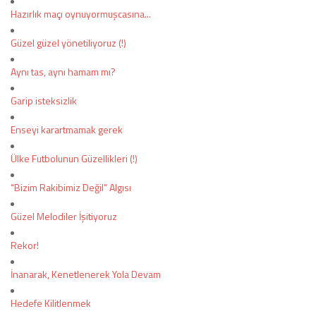
Hazırlık maçı oynuyormuşcasına...
Güzel güzel yönetiliyoruz (!)
Aynı tas, aynı hamam mı?
Garip isteksizlik
Enseyi karartmamak gerek
Ülke Futbolunun Güzellikleri (!)
“Bizim Rakibimiz Değil” Algısı
Güzel Melodiler İşitiyoruz
Rekor!
İnanarak, Kenetlenerek Yola Devam
Hedefe Kilitlenmek