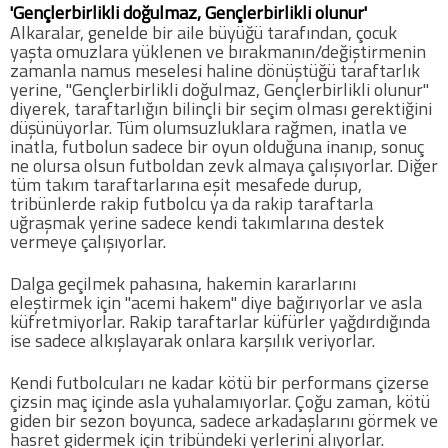
'Gençlerbirlikli doğulmaz, Gençlerbirlikli olunur'
Twitter
Alkaralar, genelde bir aile büyüğü tarafından, çocuk
yaşta omuzlara yüklenen ve bırakmanın/değiştirmenin
zamanla namus meselesi haline dönüştüğü taraftarlık
Google Plus
yerine, "Gençlerbirlikli doğulmaz, Gençlerbirlikli olunur"
diyerek, taraftarlığın bilinçli bir seçim olması gerektiğini
düşünüyorlar. Tüm olumsuzluklara rağmen, inatla ve
Instagram
inatla, futbolun sadece bir oyun olduğuna inanıp, sonuç
ne olursa olsun futboldan zevk almaya çalışıyorlar. Diğer
Hakkımızda
tüm takım taraftarlarına eşit mesafede durup,
tribünlerde rakip futbolcu ya da rakip taraftarla
uğraşmak yerine sadece kendi takımlarına destek
Hakkımızda
vermeye çalışıyorlar.
Blog
Dalga geçilmek pahasına, hakemin kararlarını
eleştirmek için "acemi hakem" diye bağırıyorlar ve asla
küfretmiyorlar. Rakip taraftarlar küfürler yağdırdığında
Künye
ise sadece alkışlayarak onlara karşılık veriyorlar.
Kendi futbolcuları ne kadar kötü bir performans çizerse
İletişim
çizsin maç içinde asla yuhalamıyorlar. Çoğu zaman, kötü
giden bir sezon boyunca, sadece arkadaşlarını görmek ve
hasret gidermek için tribündeki yerlerini alıyorlar.
Web Sürüme Geç