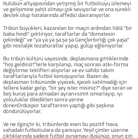
Kulübün altyapısından yetişmiş bir futbolcuyu izlemeyi
ve gelişimine şahit olmayı çok seviyorlar ve ona sürekli
destek olup hatalarında affedici davranıyorlar.
COPYLEFT 2014. AGB Bilişim Teknolojileri
Tribün büyükleri, kazanılan bir maçın ardından hâlâ "bir
baba hindi" çektiriyor, taraftarlar da "domatesin
çekirdeği" ve "ya ya ya şa şa şa Gençlerbirliği çok yaşa"
gibi nostaljik tezahüratlar yapıp, gülüp eğleniyorlar.
Bu tribün kültürü sayesinde, deplasmana gittiklerinde
"hoş geldiniz!"lerle karşılanıp, maç sonrası atkı-forma
değiştirme teklifleri alıyorlar ve ev sahibi takım
taraftarlarıyla futbol konuşuyorlar. Bazen de,
deplasman tribününde yiyecek, içecek satılmadığı için
tellere kadar gelip, "bir şey ister misiniz?" diye soran ve
beş kuruş para almadan ayran+simit ısmarlayıp, iyi
yolculuklar diledikten sonra yerine
dönenOrduspor taraftarının yaptığı gibi şaşkına
döndürülüyorlar.
Ve ne ilginçtir ki, tribünlerde esen bu pozitif hava,
sahadaki futbolculara da yansıyor. Yeşil çimler üzerine
çıktıklarında sadece futbol oynamayı düşünüp, onun için