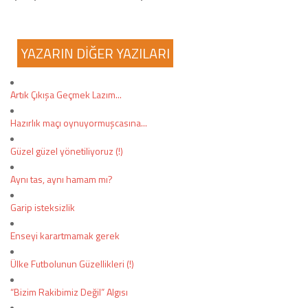
COPYLEFT 2014. AGB Bilişim Teknolojileri
YAZARIN DİĞER YAZILARI
Artık Çıkışa Geçmek Lazım...
Hazırlık maçı oynuyormuşcasına...
Güzel güzel yönetiliyoruz (!)
Aynı tas, aynı hamam mı?
Garip isteksizlik
Enseyi karartmamak gerek
Ülke Futbolunun Güzellikleri (!)
“Bizim Rakibimiz Değil” Algısı