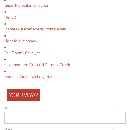
Güzel Melodiler İşitiyoruz
Rekor!
İnanarak, Kenetlenerek Yola Devam
Hedefe Kilitlenmek
Çok Önemli Galibiyet
Kazanıyorken Eksikleri Görmek Gerek
Sonuna Kadar Hak Ediyoruz
YORUM YAZ
İsim:
(zorunlu)
Mesaj:
(zorunlu)