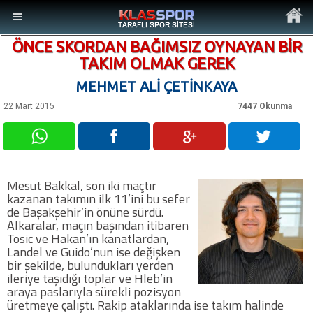
ÖNCE SKORDAN BAĞIMSIZ OYNAYAN BİR
TAKIM OLMAK GEREK
MEHMET ALİ ÇETİNKAYA
22 Mart 2015
7447 Okunma
MENÜ
Ana Sayfa
Mesut Bakkal, son iki maçtır
Son Dakika Haberler
kazanan takımın ilk 11’ini bu sefer
de Başakşehir’in önüne sürdü.
Alkaralar, maçın başından itibaren
Foto Galeri
Tosic ve Hakan’ın kanatlardan,
Landel ve Guido’nun ise değişken
bir şekilde, bulundukları yerden
Video Galeri
ileriye taşıdığı toplar ve Hleb’in
araya paslarıyla sürekli pozisyon
üretmeye çalıştı. Rakip ataklarında ise takım halinde
Ankara Takımları