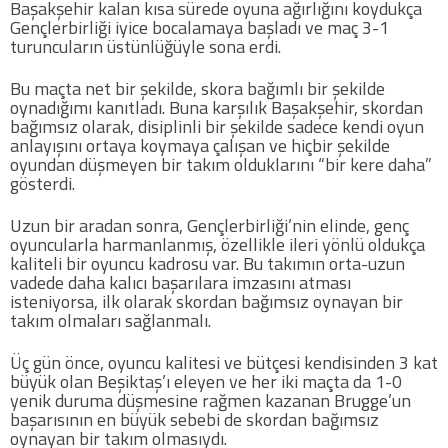
Başakşehir kalan kısa sürede oyuna ağırlığını koydukça
Twitter
Gençlerbirliği iyice bocalamaya başladı ve maç 3-1
turuncuların üstünlüğüyle sona erdi.
Google Plus
Bu maçta net bir şekilde, skora bağımlı bir şekilde
oynadığımı kanıtladı. Buna karşılık Başakşehir, skordan
bağımsız olarak, disiplinli bir şekilde sadece kendi oyun
Instagram
anlayışını ortaya koymaya çalışan ve hiçbir şekilde
oyundan düşmeyen bir takım olduklarını “bir kere daha”
Hakkımızda
gösterdi.
Hakkımızda
Uzun bir aradan sonra, Gençlerbirliği’nin elinde, genç
oyuncularla harmanlanmış, özellikle ileri yönlü oldukça
kaliteli bir oyuncu kadrosu var. Bu takımın orta-uzun
Blog
vadede daha kalıcı başarılara imzasını atması
isteniyorsa, ilk olarak skordan bağımsız oynayan bir
takım olmaları sağlanmalı.
Künye
Üç gün önce, oyuncu kalitesi ve bütçesi kendisinden 3 kat
büyük olan Beşiktaş’ı eleyen ve her iki maçta da 1-0
İletişim
yenik duruma düşmesine rağmen kazanan Brugge’un
başarısının en büyük sebebi de skordan bağımsız
oynayan bir takım olmasıydı.
Web Sürüme Geç