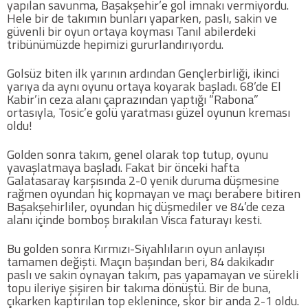
yapılan savunma, Başakşehir’e gol imnakı vermiyordu.
Hele bir de takımın bunları yaparken, paslı, sakin ve
güvenli bir oyun ortaya koyması Tanıl abilerdeki
Futbol
tribünümüzde hepimizi gururlandırıyordu.
Basketbol
Golsüz biten ilk yarının ardından Gençlerbirliği, ikinci
yarıya da aynı oyunu ortaya koyarak başladı. 68’de El
Kabir’in ceza alanı çaprazından yaptığı “Rabona”
Voleybol
ortasıyla, Tosic’e golü yaratması güzel oyunun kreması
oldu!
Hentbol
Golden sonra takım, genel olarak top tutup, oyunu
yavaşlatmaya başladı. Fakat bir önceki hafta
Galatasaray karşısında 2-0 yenik duruma düşmesine
Bisiklet
rağmen oyundan hiç kopmayan ve maçı berabere bitiren
Başakşehirliler, oyundan hiç düşmediler ve 84’de ceza
alanı içinde bomboş bırakılan Visca faturayı kesti.
Diğer Sporlar
Bu golden sonra Kırmızı-Siyahlıların oyun anlayışı
Sosyal Medya
tamamen değişti. Maçın başından beri, 84 dakikadır
paslı ve sakin oynayan takım, pas yapamayan ve sürekli
Facebook
topu ileriye şişiren bir takıma dönüştü. Bir de buna,
çıkarken kaptırılan top eklenince, skor bir anda 2-1 oldu.