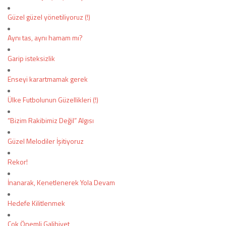
Güzel güzel yönetiliyoruz (!)
Aynı tas, aynı hamam mı?
Garip isteksizlik
Enseyi karartmamak gerek
Ülke Futbolunun Güzellikleri (!)
“Bizim Rakibimiz Değil” Algısı
Güzel Melodiler İşitiyoruz
Rekor!
İnanarak, Kenetlenerek Yola Devam
Hedefe Kilitlenmek
Çok Önemli Galibiyet