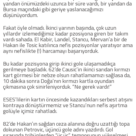
yandan önümüzdeki uzunca bir süre vardı, bir yandan da
Twitter
Bursa maçındaki gibi geriye yaslanacağımızı
düşünüyordum.
Google Plus
Fakat öyle olmadı. İkinci yarının başında, çok uzun
yıllardır izlemediğimiz kadar pzosiyona giren bir takım
vardı sahada. El Kabir, Landel, Stancu, Mervan’a bir de
Instagram
Hakan ile Tosic katılınca nefis pozisyonlar yaratıyor ama
aynı nefislikte (!) harcamayı başarıyorduk.
Hakkımızda
Bu kadar pozisyona girip ikinci gole ulaşamadıkça
Hakkımızda
gerilmeye başladık. 62’de Causic’in ikinci sarıdan kırmızı
kart görmesi bir nebze olsun rahatlamamızı sağlasa da,
10 dakika sonra Doğa’nın kırmızı kartla oyundan
Blog
çıkmasına çok sinirleniyorduk. “Ne gerek vardı!”
ESES’lilerin kartın öncesinde kazandıkları serbest atışını
Künye
kontraya dönüştürmemiz ve Stancu’nun nefis aşırtma
golüyle içimiz rahatladı.
İletişim
82’de Hakan’ın sağdan ceza alanına doğru uzattığı topa
dokunan Petrovic, üçüncü gole adını yazdırdı. Gol
sırasında tribünlerden “üç üç” temposunun yükselmesi
Web Sürüme Geç