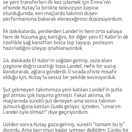
ve yeni transferleri ilk kez izlemek için Emre’nin
ofisinde Kutay’la birlikte televizyon başına
oturduğumda, son maçlarda takımın düşen
Futbol
performansına bakarak eleneceğimizi düşünüyordum.
Basketbol
İlk dakikalarda, yenilerden Landel’in hem orta sahaya
hem de hücuma güç kattığını, bir diğer yeni El Kabir’in de
özellikle sağ kanattan bolca top taşıyıp, pozisyon
Voleybol
hazırladığını izleyip iştahlanıyorduk.
24. dakikada El Kabir’in sağdan getirip, ceza alanı
Hentbol
çizgisine doğru uzattığı topa Landel, nefis bir vuruş
kondurarak, ağlara gönderdi. O sırada ofiste misafir
olduğu için, Kutay’la sessiz bir şekilde seviniyorduk.
Bisiklet
Şut çekmeyen takımımıza yeni katılan Landel’in şutla
gol atması çok hoşuma gitmişti. Fakat aklıma, ilk
Diğer Sporlar
maçlarında sürekli şut deneyen ama sonra takımın
şutsuzluğuna katılan Guido geliyor, içimden, “umarım
Sosyal Medya
Landel öyle olmaz!” diye geçiriyordum.
Facebook
Golden sonra Kutay gaza gelmiş, sürekli “tamam bu iş”
diyordu. Ama ben onun kadar iyimser değildim. Çünkü bir