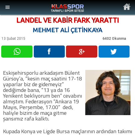
LANDEL VE KABİR FARK YARATTI
MEHMET ALİ ÇETİNKAYA
13 Şubat 2015
6402 Okunma
MENÜ
Ana Sayfa
Eskişehirsporlu arkadaşım Bülent
Gürsoy’a, “kesin maç saatini 17-18
Son Dakika Haberler
yaparlar biz de gidemeyiz”
dediğimde bana, “13 ya da 16
Yenikent bekliyorum ben” cevabını
Foto Galeri
almıştım. Federasyon “Ankara 19
Mayıs, Perşembe, 17.00” dedi,
haliyle bizim de maça gitme
Video Galeri
şansımız rafa kalktı.
Kupada Konya ve Ligde Bursa maçlarının ardından takımı
Ankara Takımları