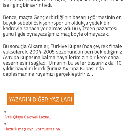
ise ilginç bir ayrıntıydı.
COPYLEFT 2014. AGB Bilişim Teknolojileri
Bence, maçta Gençlerbirliği’nin başarılı görmesinin en
büyük sebebi Eskişehirspor’un oldukça yedek bir
kadroyla sahada yer almasıydı. Bu yüzden pazartesi
günü ligde oynayacağımız maç böyle olmayacak.
Bu sonuçla Alkaralar, Türkiye Kupası’nda çeyrek finale
yükselerek, 2004-2005 sezonundan beri beklediğimiz
Avrupa Kupasına kalma hayallerimizin bir kere daha
yeşermesini sağladı. Umarım bu sefer başarırız da, 10
yıldır hayalini kurduğumuz Avrupa Kupası’nda
deplasmanına rüyamızı gerçekleştiririz…
YAZARIN DİĞER YAZILARI
Artık Çıkışa Geçmek Lazım...
Hazırlık maçı oynuyormuşcasına...