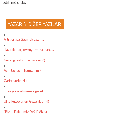
edilmiş oldu.
COPYLEFT 2014. AGB Bilişim Teknolojileri
YAZARIN DİĞER YAZILARI
Artık Çıkışa Geçmek Lazım...
Hazırlık maçı oynuyormuşcasına...
Güzel güzel yönetiliyoruz (!)
Aynı tas, aynı hamam mı?
Garip isteksizlik
Enseyi karartmamak gerek
Ülke Futbolunun Güzellikleri (!)
“Bizim Rakibimiz Değil” Algısı