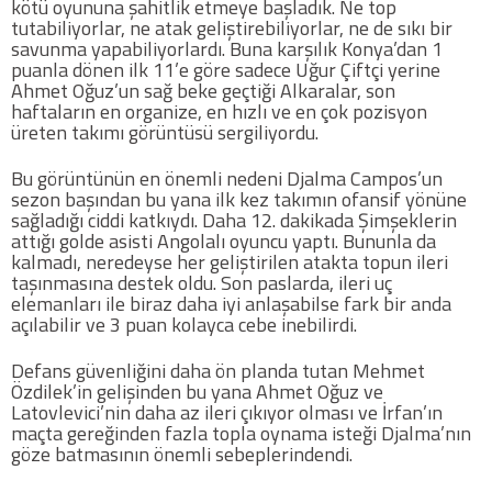
kötü oyununa şahitlik etmeye başladık. Ne top
tutabiliyorlar, ne atak geliştirebiliyorlar, ne de sıkı bir
savunma yapabiliyorlardı. Buna karşılık Konya’dan 1
Futbol
puanla dönen ilk 11’e göre sadece Uğur Çiftçi yerine
Ahmet Oğuz’un sağ beke geçtiği Alkaralar, son
haftaların en organize, en hızlı ve en çok pozisyon
Basketbol
üreten takımı görüntüsü sergiliyordu.
Voleybol
Bu görüntünün en önemli nedeni Djalma Campos’un
sezon başından bu yana ilk kez takımın ofansif yönüne
sağladığı ciddi katkıydı. Daha 12. dakikada Şimşeklerin
Hentbol
attığı golde asisti Angolalı oyuncu yaptı. Bununla da
kalmadı, neredeyse her geliştirilen atakta topun ileri
taşınmasına destek oldu. Son paslarda, ileri uç
Bisiklet
elemanları ile biraz daha iyi anlaşabilse fark bir anda
açılabilir ve 3 puan kolayca cebe inebilirdi.
Diğer Sporlar
Defans güvenliğini daha ön planda tutan Mehmet
Özdilek’in gelişinden bu yana Ahmet Oğuz ve
Sosyal Medya
Latovlevici’nin daha az ileri çıkıyor olması ve İrfan’ın
maçta gereğinden fazla topla oynama isteği Djalma’nın
göze batmasının önemli sebeplerindendi.
Facebook