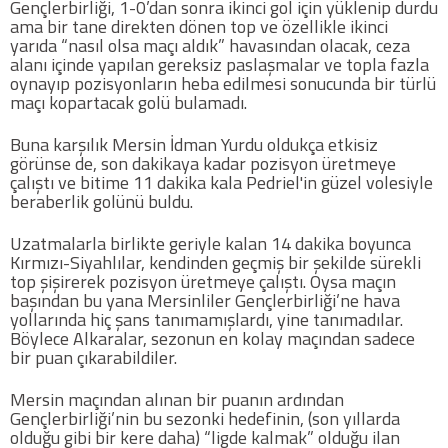
Gençlerbirliği, 1-0’dan sonra ikinci gol için yüklenip durdu
Twitter
ama bir tane direkten dönen top ve özellikle ikinci
yarıda “nasıl olsa maçı aldık” havasından olacak, ceza
alanı içinde yapılan gereksiz paslaşmalar ve topla fazla
Google Plus
oynayıp pozisyonların heba edilmesi sonucunda bir türlü
maçı kopartacak golü bulamadı.
Instagram
Buna karşılık Mersin İdman Yurdu oldukça etkisiz
görünse de, son dakikaya kadar pozisyon üretmeye
çalıştı ve bitime 11 dakika kala Pedriel'in güzel volesiyle
Hakkımızda
beraberlik golünü buldu.
Hakkımızda
Uzatmalarla birlikte geriyle kalan 14 dakika boyunca
Kırmızı-Siyahlılar, kendinden geçmiş bir şekilde sürekli
top şişirerek pozisyon üretmeye çalıştı. Oysa maçın
Blog
başından bu yana Mersinliler Gençlerbirliği’ne hava
yollarında hiç şans tanımamışlardı, yine tanımadılar.
Böylece Alkaralar, sezonun en kolay maçından sadece
Künye
bir puan çıkarabildiler.
İletişim
Mersin maçından alınan bir puanın ardından
Gençlerbirliği’nin bu sezonki hedefinin, (son yıllarda
olduğu gibi bir kere daha) “ligde kalmak” olduğu ilan
Web Sürüme Geç