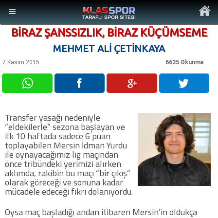
BİRAZ ŞANSSIZLIK, BİRAZ KÜÇÜMSEME
MEHMET ALİ ÇETİNKAYA
7 Kasım 2015
6635 Okunma
MENÜ
Ana Sayfa
Transfer yasağı nedeniyle
“eldekilerle” sezona başlayan ve
Son Dakika Haberler
ilk 10 haftada sadece 6 puan
toplayabilen Mersin İdman Yurdu
ile oynayacağımız lig maçından
Foto Galeri
önce tribündeki yerimizi alırken
aklımda, rakibin bu maçı “bir çıkış”
olarak göreceği ve sonuna kadar
Video Galeri
mücadele edeceği fikri dolanıyordu.
Oysa maç başladığı andan itibaren Mersin’in oldukça
Ankara Takımları