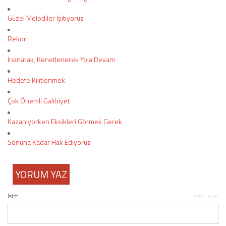
Güzel Melodiler İşitiyoruz
Rekor!
İnanarak, Kenetlenerek Yola Devam
Hedefe Kilitlenmek
Çok Önemli Galibiyet
Kazanıyorken Eksikleri Görmek Gerek
Sonuna Kadar Hak Ediyoruz
YORUM YAZ
İsim:
(zorunlu)