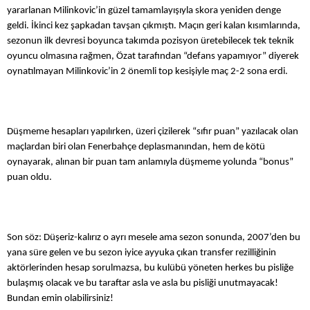
yararlanan Milinkovic’in güzel tamamlayışıyla skora yeniden denge
geldi. İkinci kez şapkadan tavşan çıkmıştı. Maçın geri kalan kısımlarında,
COPYLEFT 2014. AGB Bilişim Teknolojileri
sezonun ilk devresi boyunca takımda pozisyon üretebilecek tek teknik
oyuncu olmasına rağmen, Özat tarafından “defans yapamıyor” diyerek
oynatılmayan Milinkovic’in 2 önemli top kesişiyle maç 2-2 sona erdi.
Düşmeme hesapları yapılırken, üzeri çizilerek “sıfır puan” yazılacak olan
maçlardan biri olan Fenerbahçe deplasmanından, hem de kötü
oynayarak, alınan bir puan tam anlamıyla düşmeme yolunda “bonus”
puan oldu.
Son söz: Düşeriz-kalırız o ayrı mesele ama sezon sonunda, 2007’den bu
yana süre gelen ve bu sezon iyice ayyuka çıkan transfer rezilliğinin
aktörlerinden hesap sorulmazsa, bu kulübü yöneten herkes bu pisliğe
bulaşmış olacak ve bu taraftar asla ve asla bu pisliği unutmayacak!
Bundan emin olabilirsiniz!