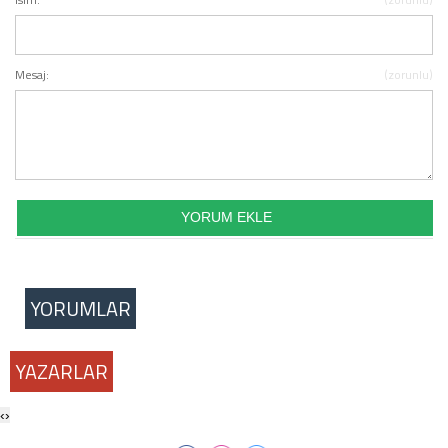
Mesaj:
(zorunlu)
YORUMLAR
YAZARLAR
‹
›