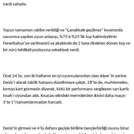
vardı sahada.
Futbol
Basketbol
Topun tamamen rakibe verildiği ve “Çanakkale geçilmez” kıvamında
savunma yapılan oyun anlayışı, %75’e %25’lik top hakimiyetinin
Fenerbahçe’ye verilmesini ve akabinde de 2 tane direkten dönen top ve
Voleybol
bir sürü tehlikeli pozisyona sebebiyet verdi.
Hentbol
Özat 24’te, son iki haftanın en iyi oyuncularından olan Alper’in yerine
Bisiklet
Deniz’i alarak taktik hatasını düzeltmeye çalıştı. 28’te de, muhtemelen,
kırmızı kart görmesin diyerek, kötü bir performans sergileyen sarı kartlı
Diğer Sporlar
Issah’ı oyundan aldı. Kısacası elindeki mermilerden ikisini daha maçın
3’te 1’i tamamlanmadan harcadı.
Sosyal Medya
Facebook
Deniz’in girmesi ve 4’lü defans geçişle birlikte Gençlerbirliği oyunu biraz