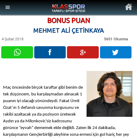
BONUS PUAN
MEHMET ALİ ÇETİNKAYA
4 Şubat 2018
5651 Okunma
MENÜ
Ana Sayfa
Son Dakika Haberler
Maç öncesinde birçok taraftar gibi benim de
tek düşüncem, bu karşılaşmadan alınacak 1
Foto Galeri
puanın iyi olacağı yönündeydi. Fakat Ümit
Özat’ın 5 defanslı savunma kurgusunu ve
rakibi azaltacak ya da pozisyon üretecek
Video Galeri
Aydın ya da Milonkovic’siz kadrosunu
görünce “eyvah” dememek elde değildi. Zaten ilk 24 dakikada,
Ankara Takımları
karşılaşmanın Gençlerbirliği aleyhine sona ermesi için gol hariç her şey