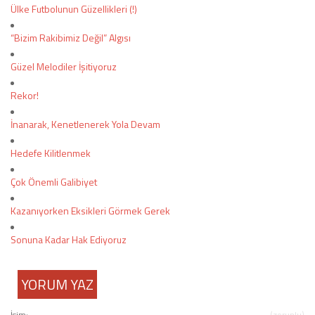
Ülke Futbolunun Güzellikleri (!)
“Bizim Rakibimiz Değil” Algısı
Güzel Melodiler İşitiyoruz
Rekor!
İnanarak, Kenetlenerek Yola Devam
Hedefe Kilitlenmek
Çok Önemli Galibiyet
Kazanıyorken Eksikleri Görmek Gerek
Sonuna Kadar Hak Ediyoruz
YORUM YAZ
İsim:
(zorunlu)