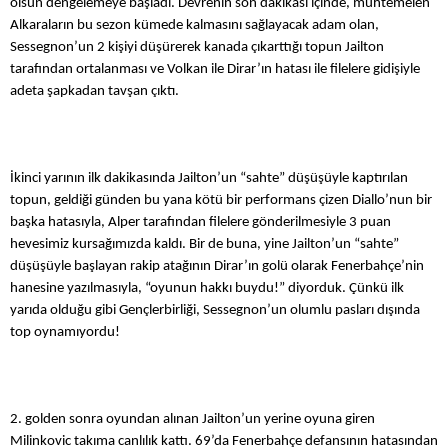
olsun dengelemeye başladı. Devrenin son dakikası içinde, muhtemelen
Twitter
Alkaraların bu sezon kümede kalmasını sağlayacak adam olan,
Sessegnon’un 2 kişiyi düşürerek kanada çıkarttığı topun Jailton
tarafından ortalanması ve Volkan ile Dirar’ın hatası ile filelere gidişiyle
Google Plus
adeta şapkadan tavşan çıktı.
Instagram
Hakkımızda
İkinci yarının ilk dakikasında Jailton’un “sahte” düşüşüyle kaptırılan
topun, geldiği günden bu yana kötü bir performans çizen Diallo’nun bir
Hakkımızda
başka hatasıyla, Alper tarafından filelere gönderilmesiyle 3 puan
hevesimiz kursağımızda kaldı. Bir de buna, yine Jailton’un “sahte”
düşüşüyle başlayan rakip atağının Dirar’ın golü olarak Fenerbahçe’nin
Blog
hanesine yazılmasıyla, “oyunun hakkı buydu!” diyorduk. Çünkü ilk
yarıda olduğu gibi Gençlerbirliği, Sessegnon’un olumlu pasları dışında
top oynamıyordu!
Künye
İletişim
2. golden sonra oyundan alınan Jailton’un yerine oyuna giren
Milinkovic takıma canlılık kattı. 69’da Fenerbahçe defansının hatasından
Web Sürüme Geç