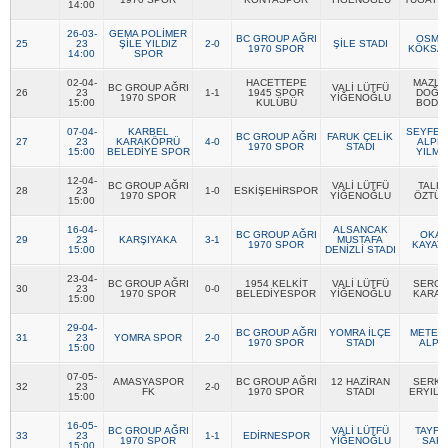
14:00
26-03-
GEMA POLİMER
BC GROUP AĞRI
OSMA
25
23
ŞİLE YILDIZ
2-0
ŞİLE STADI
COPYLEFT 2014. AGB Bilişim Teknolojileri
1970 SPOR
KÖKSAL
14:00
SPOR
02-04-
HACETTEPE
MAZLU
BC GROUP AĞRI
VALİ LÜTFÜ
26
23
1-1
1945 SPOR
DOĞA
1970 SPOR
YİĞENOĞLU
15:00
KULÜBÜ
BODU
07-04-
KARBEL
SEYFET
BC GROUP AĞRI
FARUK ÇELİK
27
23
KARAKÖPRÜ
4-0
ALPE
1970 SPOR
STADI
15:00
BELEDİYE SPOR
YILMA
12-04-
BC GROUP AĞRI
VALİ LÜTFÜ
TALH
28
23
1-0
ESKİŞEHİRSPOR
1970 SPOR
YİĞENOĞLU
ÖZTÜR
15:00
16-04-
ALSANCAK
BC GROUP AĞRI
OKA
29
23
KARŞIYAKA
3-1
MUSTAFA
1970 SPOR
KAYAT
15:00
DENİZLİ STADI
23-04-
BC GROUP AĞRI
1954 KELKİT
VALİ LÜTFÜ
SERCA
30
23
0-0
1970 SPOR
BELEDİYESPOR
YİĞENOĞLU
KARAC
15:00
29-04-
BC GROUP AĞRI
YOMRA İLÇE
METEH
31
23
YOMRA SPOR
2-0
1970 SPOR
STADI
ALPA
15:00
07-05-
AMASYASPOR
BC GROUP AĞRI
12 HAZİRAN
SERKA
32
23
2-0
FK
1970 SPOR
STADI
ERYILM
15:00
16-05-
BC GROUP AĞRI
VALİ LÜTFÜ
TAYFU
33
23
1-1
EDİRNESPOR
1970 SPOR
YİĞENOĞLU
SARI
15:00