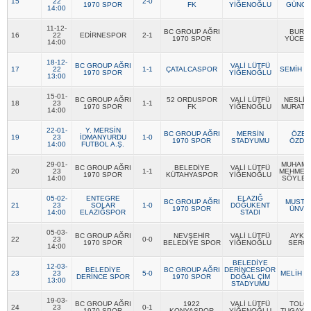
15
22
2-0
1970 SPOR
FK
YİĞENOĞLU
GÜNG
14:00
Twitter
11-12-
BC GROUP AĞRI
BURA
16
22
EDİRNESPOR
2-1
1970 SPOR
YÜCET
14:00
Google Plus
18-12-
BC GROUP AĞRI
VALİ LÜTFÜ
17
22
1-1
ÇATALCASPOR
SEMİH K
1970 SPOR
YİĞENOĞLU
13:00
Instagram
15-01-
BC GROUP AĞRI
52 ORDUSPOR
VALİ LÜTFÜ
NESLİH
18
23
1-1
1970 SPOR
FK
YİĞENOĞLU
MURATD
14:00
Hakkımızda
22-01-
Y. MERSİN
BC GROUP AĞRI
MERSİN
ÖZER
19
23
İDMANYURDU
1-0
1970 SPOR
STADYUMU
ÖZDE
14:00
FUTBOL A.Ş.
Hakkımızda
29-01-
MUHAM
BC GROUP AĞRI
BELEDİYE
VALİ LÜTFÜ
20
23
1-1
MEHMET
1970 SPOR
KÜTAHYASPOR
YİĞENOĞLU
14:00
SÖYLEM
Blog
05-02-
ENTEGRE
ELAZIĞ
BC GROUP AĞRI
MUSTA
21
23
SOLAR
1-0
DOĞUKENT
1970 SPOR
ÜNVE
14:00
ELAZIĞSPOR
STADI
Künye
05-03-
BC GROUP AĞRI
NEVŞEHİR
VALİ LÜTFÜ
AYKU
22
23
0-0
1970 SPOR
BELEDİYE SPOR
YİĞENOĞLU
SERGİ
14:00
BELEDİYE
12-03-
İletişim
BELEDİYE
BC GROUP AĞRI
DERİNCESPOR
23
23
5-0
MELİH K
DERİNCE SPOR
1970 SPOR
DOĞAL ÇİM
13:00
STADYUMU
19-03-
BC GROUP AĞRI
1922
VALİ LÜTFÜ
TOLG
24
23
0-1
Web Sürüme Geç
1970 SPOR
KONYASPOR
YİĞENOĞLU
TUGAY İ