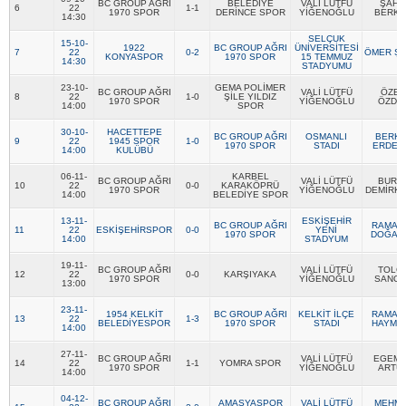
BC GROUP AĞRI
BELEDİYE
VALİ LÜTFÜ
ŞAHİ
6
22
1-1
1970 SPOR
DERİNCE SPOR
YİĞENOĞLU
BERKE
14:30
Futbol
SELÇUK
15-10-
1922
BC GROUP AĞRI
ÜNİVERSİTESİ
7
22
0-2
ÖMER Şİ
KONYASPOR
1970 SPOR
15 TEMMUZ
14:30
STADYUMU
Basketbol
23-10-
GEMA POLİMER
BC GROUP AĞRI
VALİ LÜTFÜ
ÖZER
8
22
1-0
ŞİLE YILDIZ
1970 SPOR
YİĞENOĞLU
ÖZDE
14:00
SPOR
30-10-
HACETTEPE
BC GROUP AĞRI
OSMANLI
BERKA
Voleybol
9
22
1945 SPOR
1-0
1970 SPOR
STADI
ERDEM
14:00
KULÜBÜ
06-11-
KARBEL
BC GROUP AĞRI
VALİ LÜTFÜ
BURA
10
22
0-0
KARAKÖPRÜ
Hentbol
1970 SPOR
YİĞENOĞLU
DEMİRKI
14:00
BELEDİYE SPOR
13-11-
ESKİŞEHİR
BC GROUP AĞRI
RAMAZ
11
22
ESKİŞEHİRSPOR
0-0
YENİ
1970 SPOR
DOĞAN
Bisiklet
14:00
STADYUM
19-11-
BC GROUP AĞRI
VALİ LÜTFÜ
TOLG
12
22
0-0
KARŞIYAKA
1970 SPOR
YİĞENOĞLU
SANCA
13:00
Diğer Sporlar
23-11-
1954 KELKİT
BC GROUP AĞRI
KELKİT İLÇE
RAMAZ
13
22
1-3
BELEDİYESPOR
1970 SPOR
STADI
HAYMA
14:00
Sosyal Medya
27-11-
BC GROUP AĞRI
VALİ LÜTFÜ
EGEM
14
22
1-1
YOMRA SPOR
1970 SPOR
YİĞENOĞLU
ARTU
Facebook
14:00
04-12-
BC GROUP AĞRI
AMASYASPOR
VALİ LÜTFÜ
MEHM