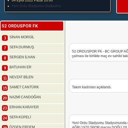
04 Eylül 2022 Pazar 20:00
Yeni Ordu Stadyumu Stadyumu
52 ORDUSPOR FK
SİNAN MORGİL
3
SEFA DURMUŞ
7
52 ORDUSPOR FK - BC GROUP AĞRI
çalması ile birlikte maç ev sahibi tak
SERGEN İLHAN
8
BATUHAN ER
9
NEVZAT BİLEN
11
SAMET CANTÜRK
Takım kadroları açıklandı.
15
NAZMİ CANDOĞAN
20
ERHAN KARAYER
23
SEFA KÜPELİ
24
Yeni Ordu Stadyumu Stadyumunda
ÖZGEN ERDEM
AĞRI 1970 SPOR maçını DOĞU YILM