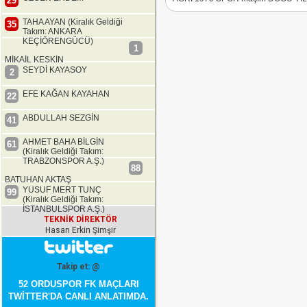
29
TAHA AYAN (Kiralık Geldiği
35
Takım: ANKARA
KEÇİÖRENGÜCÜ)
1
MİKAİL KESKİN
SEYDİ KAYASOY
2
EFE KAĞAN KAYAHAN
22
ABDULLAH SEZGİN
41
AHMET BAHA BİLGİN
61
(Kiralık Geldiği Takım:
TRABZONSPOR A.Ş.)
88
BATUHAN AKTAŞ
YUSUF MERT TUNÇ
99
(Kiralık Geldiği Takım:
İSTANBULSPOR A.Ş.)
TEKNİK DİREKTÖR
Hasan Erkin Şimşir
Takip et: @
52 ORDUSPOR FK MAÇLARI
TWİTTER'DA CANLI ANLATIMDA.