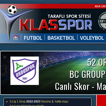
ANA SA
|
|
|
FUTBOL
BASKETBOL
VOLEYBOL
52 O
BC GROUP
Canlı Skor - Ma
3.Lig 1.Grup
2022-2023
Sezonu
1
. hafta maçı