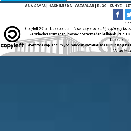
ANA SAYFA
|
HAKKIMIZDA
|
YAZARLAR
|
BLOG
|
KÜNYE
|
İLE
Kla
Copyleft 2015 - klasspor.com.
"İnsan beyninin ürettiği hiçbirşey bize a
ve videoları sormadan, kaynak göstermeden kullanabilirsiniz.Ka
klasspor.com
Sitemizde yapılan tüm yorumlardan yazarları mesuldür. Boşuna h
"Aman tanıdı