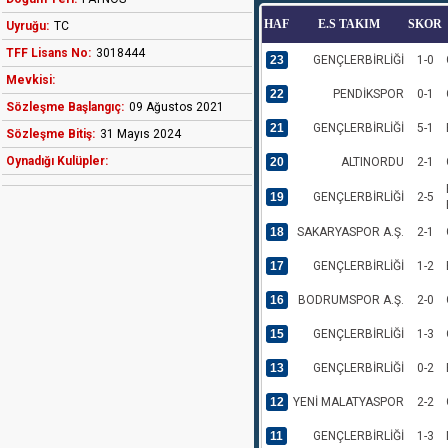
HAF
E.S TAKIM
SKOR
Uyruğu:
TC
TFF Lisans No:
3018444
23
GENÇLERBİRLİĞİ
1-0
Mevkisi:
22
PENDİKSPOR
0-1
Sözleşme Başlangıç:
09 Ağustos 2021
21
GENÇLERBİRLİĞİ
5-1
Sözleşme Bitiş:
31 Mayıs 2024
Oynadığı Kulüpler:
20
ALTINORDU
2-1
19
GENÇLERBİRLİĞİ
2-5
18
SAKARYASPOR A.Ş.
2-1
17
GENÇLERBİRLİĞİ
1-2
16
BODRUMSPOR A.Ş.
2-0
15
GENÇLERBİRLİĞİ
1-3
13
GENÇLERBİRLİĞİ
0-2
12
YENİ MALATYASPOR
2-2
11
GENÇLERBİRLİĞİ
1-3