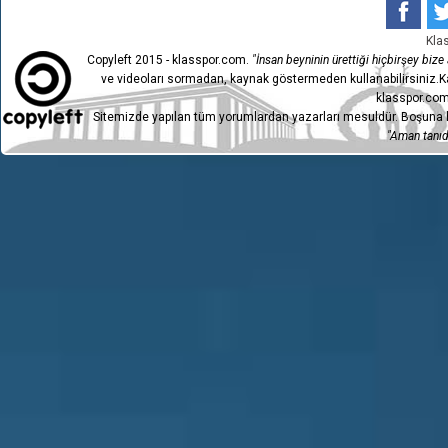
Kla
Copyleft 2015 - klasspor.com.
"İnsan beyninin ürettiği hiçbirşey bize a
ve videoları sormadan, kaynak göstermeden kullanabilirsiniz.Ka
klasspor.com
Sitemizde yapılan tüm yorumlardan yazarları mesuldür. Boşuna h
"Aman tanıdı