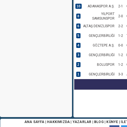
10
ADANASPOR A.Ş.
2-1
YILPORT
8
2-0
SAMSUNSPOR
6
ALTAŞ DENİZLİSPOR
2-2
5
GENÇLERBİRLİĞİ
1-2
4
GÖZTEPE A.Ş.
0-0
3
GENÇLERBİRLİĞİ
1-2
2
BOLUSPOR
1-2
1
GENÇLERBİRLİĞİ
3-3
ANA SAYFA
|
HAKKIMIZDA
|
YAZARLAR
|
BLOG
|
KÜNYE
|
İLE