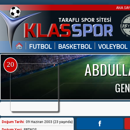
ANA SA
|
|
|
FUTBOL
BASKETBOL
VOLEYBOL
ABDULL
20
GEN
Doğum Tarihi:
09 Haziran 2003 (23 yaşında)
Doğum Yeri:
PATNOS