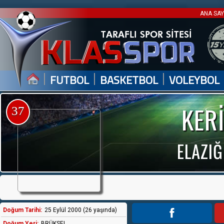
ANA SA
|
|
|
FUTBOL
BASKETBOL
VOLEYBOL
KER
37
ELAZI
Doğum Tarihi:
25 Eylül 2000 (26 yaşında)
Doğum Yeri:
BRÜKSEL