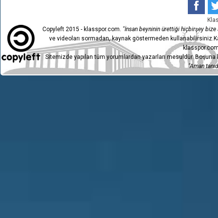
Kla
Copyleft 2015 - klasspor.com.
"İnsan beyninin ürettiği hiçbirşey bize a
ve videoları sormadan, kaynak göstermeden kullanabilirsiniz.Ka
klasspor.com
Sitemizde yapılan tüm yorumlardan yazarları mesuldür. Boşuna h
"Aman tanıdı