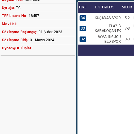
HAF
E.S TAKIM
SKOR
Uyruğu:
TC
TFF Lisans No:
18457
34
KUŞADASISPOR
5-2
Mevkisi:
ELAZIĞ
33
7-3
KARAKOÇAN FK
Sözleşme Başlangıç:
01 Şubat 2023
AYVALIKGÜCÜ
32
3-0
Sözleşme Bitiş:
31 Mayıs 2024
BLD.SPOR
Oynadığı Kulüpler: