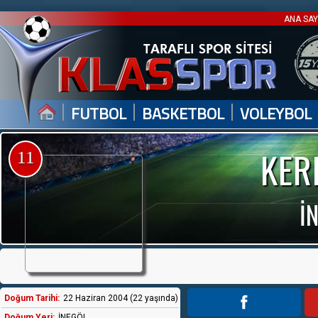
ANA SA
|
|
|
FUTBOL
BASKETBOL
VOLEYBOL
KER
11
İ
Doğum Tarihi:
22 Haziran 2004 (22 yaşında)
Doğum Yeri:
İNEGÖL