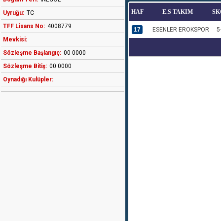
HAF
E.S TAKIM
SK
Uyruğu:
TC
TFF Lisans No:
4008779
17
ESENLER EROKSPOR
5
Mevkisi:
Sözleşme Başlangıç:
00 0000
Sözleşme Bitiş:
00 0000
Oynadığı Kulüpler: