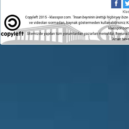
Kla
Copyleft 2015 - klasspor.com.
"İnsan beyninin ürettiği hiçbirşey bize a
ve videoları sormadan, kaynak göstermeden kullanabilirsiniz.Ka
klasspor.com
Sitemizde yapılan tüm yorumlardan yazarları mesuldür. Boşuna h
"Aman tanıdı