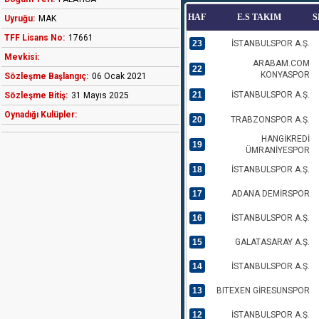
HAF
E.S TAKIM
S
Uyruğu:
MAK
TFF Lisans No:
17661
23
İSTANBULSPOR A.Ş.
Mevkisi:
ARABAM.COM
22
KONYASPOR
Sözleşme Başlangıç:
06 Ocak 2021
21
İSTANBULSPOR A.Ş.
Sözleşme Bitiş:
31 Mayıs 2025
Oynadığı Kulüpler:
20
TRABZONSPOR A.Ş.
HANGİKREDİ
19
ÜMRANİYESPOR
18
İSTANBULSPOR A.Ş.
17
ADANA DEMİRSPOR
16
İSTANBULSPOR A.Ş.
15
GALATASARAY A.Ş.
14
İSTANBULSPOR A.Ş.
13
BITEXEN GİRESUNSPOR
12
İSTANBULSPOR A.Ş.