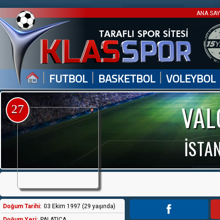
ANA SA
|
|
|
FUTBOL
BASKETBOL
VOLEYBOL
VAL
27
İSTA
Doğum Tarihi:
03 Ekim 1997 (29 yaşında)
Doğum Yeri:
PALATICA