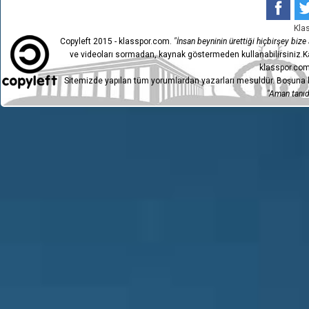
Kla
Copyleft 2015 - klasspor.com.
"İnsan beyninin ürettiği hiçbirşey bize a
ve videoları sormadan, kaynak göstermeden kullanabilirsiniz.Ka
klasspor.com
Sitemizde yapılan tüm yorumlardan yazarları mesuldür. Boşuna h
"Aman tanıdı