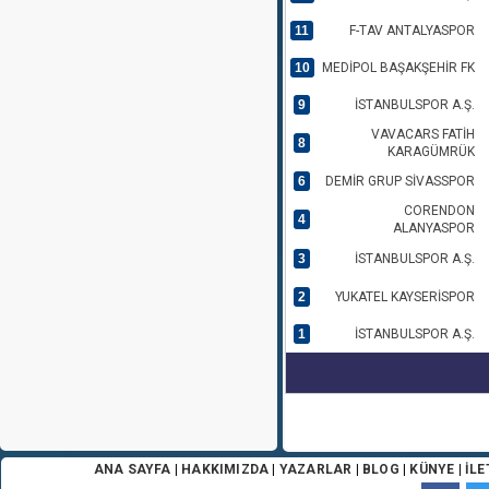
11
F-TAV ANTALYASPOR
10
MEDİPOL BAŞAKŞEHİR FK
9
İSTANBULSPOR A.Ş.
VAVACARS FATİH
8
KARAGÜMRÜK
6
DEMİR GRUP SİVASSPOR
CORENDON
4
ALANYASPOR
3
İSTANBULSPOR A.Ş.
2
YUKATEL KAYSERİSPOR
1
İSTANBULSPOR A.Ş.
ANA SAYFA
|
HAKKIMIZDA
|
YAZARLAR
|
BLOG
|
KÜNYE
|
İLE