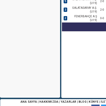
5
2-0
(U19)
GALATASARAY A.Ş.
3
2-0
(U19)
FENERBAHÇE A.Ş
2
0-0
(U19)
ANA SAYFA
|
HAKKIMIZDA
|
YAZARLAR
|
BLOG
|
KÜNYE
|
İLE