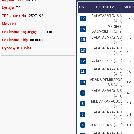
HAF
E.S TAKIM
SKOR
Uyruğu:
TC
TFF Lisans No:
2597192
GALATASARAY A.Ş.
17
5-0
(U19)
Mevkisi:
MEDİPOL
16
3-0
BAŞAKŞEHİR (U19)
Sözleşme Başlangıç:
00 0000
GALATASARAY A.Ş.
15
4-0
Sözleşme Bitiş:
00 0000
(U19)
Oynadığı Kulüpler:
GALATASARAY A.Ş.
13
5-4
(U19)
12
GAZİANTEP FK (U19)
3-2
GALATASARAY A.Ş.
11
4-0
(U19)
ADANA DEMİRSPOR
10
1-4
A.Ş.(U19)
GALATASARAY A.Ş.
9
4-3
(U19)
MKE ANKARAGÜCÜ
8
0-3
(U19)
GALATASARAY A.Ş.
7
5-1
(U19)
6
GÖZTEPE A.Ş. (U19)
1-1
GALATASARAY A.Ş.