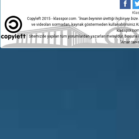
Kla
Copyleft 2015 - klasspor.com.
"İnsan beyninin ürettiği hiçbirşey bize a
ve videoları sormadan, kaynak göstermeden kullanabilirsiniz.Ka
klasspor.com
Sitemizde yapılan tüm yorumlardan yazarları mesuldür. Boşuna h
"Aman tanıdı