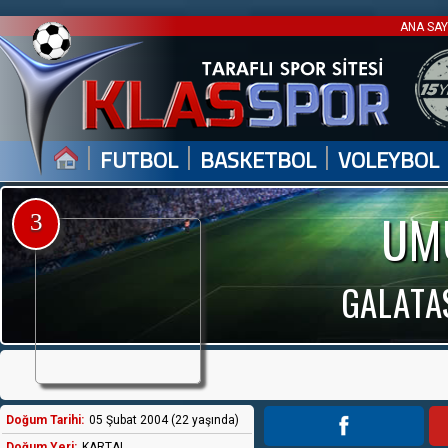
ANA SA
|
|
|
FUTBOL
BASKETBOL
VOLEYBOL
UM
3
GALATAS
Doğum Tarihi:
05 Şubat 2004 (22 yaşında)
Doğum Yeri:
KARTAL