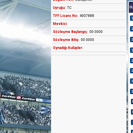
H
Uyruğu:
TC
TFF Lisans No:
4007888
Mevkisi:
Sözleşme Başlangıç:
00 0000
Sözleşme Bitiş:
00 0000
Oynadığı Kulüpler: