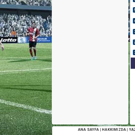
ANA SAYFA
|
HAKKIMIZDA
|
YA