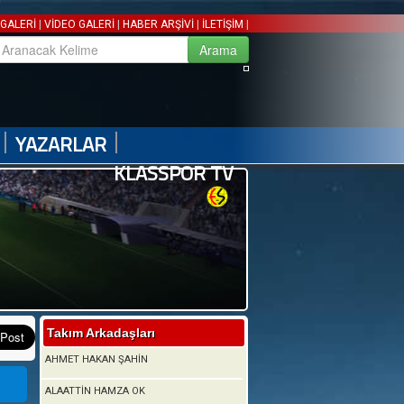
|
|
|
|
GALERİ
VİDEO GALERİ
HABER ARŞİVİ
İLETİŞİM
|
|
YAZARLAR
KLASSPOR TV
Takım Arkadaşları
AHMET HAKAN ŞAHİN
ALAATTİN HAMZA OK