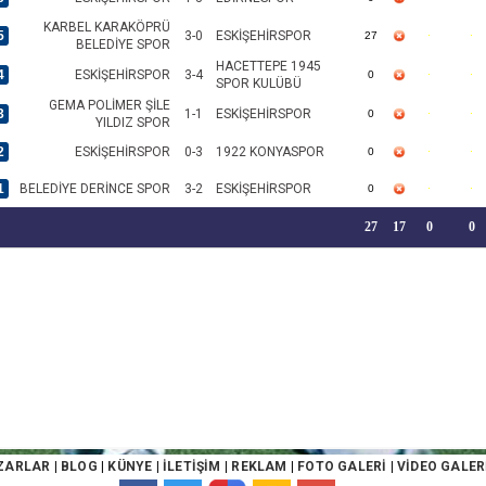
KARBEL KARAKÖPRÜ
5
3-0
ESKİŞEHİRSPOR
27
BELEDİYE SPOR
HACETTEPE 1945
4
ESKİŞEHİRSPOR
3-4
0
SPOR KULÜBÜ
GEMA POLİMER ŞİLE
3
1-1
ESKİŞEHİRSPOR
0
YILDIZ SPOR
2
ESKİŞEHİRSPOR
0-3
1922 KONYASPOR
0
1
BELEDİYE DERİNCE SPOR
3-2
ESKİŞEHİRSPOR
0
27
17
0
0
ZARLAR
|
BLOG
|
KÜNYE
|
İLETİŞİM
|
REKLAM
|
FOTO GALERİ
|
VİDEO GALER