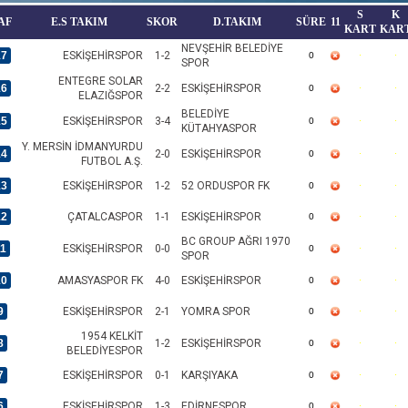
S
K
AF
E.S TAKIM
SKOR
D.TAKIM
SÜRE
11
KART
KAR
NEVŞEHİR BELEDİYE
17
ESKİŞEHİRSPOR
1-2
0
SPOR
ENTEGRE SOLAR
16
2-2
ESKİŞEHİRSPOR
0
ELAZIĞSPOR
BELEDİYE
15
ESKİŞEHİRSPOR
3-4
0
KÜTAHYASPOR
Y. MERSİN İDMANYURDU
14
2-0
ESKİŞEHİRSPOR
0
FUTBOL A.Ş.
13
ESKİŞEHİRSPOR
1-2
52 ORDUSPOR FK
0
12
ÇATALCASPOR
1-1
ESKİŞEHİRSPOR
0
BC GROUP AĞRI 1970
11
ESKİŞEHİRSPOR
0-0
0
SPOR
10
AMASYASPOR FK
4-0
ESKİŞEHİRSPOR
0
9
ESKİŞEHİRSPOR
2-1
YOMRA SPOR
0
1954 KELKİT
8
1-2
ESKİŞEHİRSPOR
0
BELEDİYESPOR
7
ESKİŞEHİRSPOR
0-1
KARŞIYAKA
0
6
ESKİŞEHİRSPOR
1-3
EDİRNESPOR
0