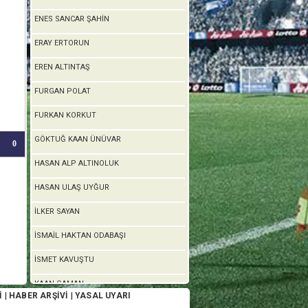
ENES SANCAR ŞAHİN
ERAY ERTORUN
EREN ALTINTAŞ
FURGAN POLAT
FURKAN KORKUT
GÖKTUĞ KAAN ÜNÜVAR
0
HASAN ALP ALTINOLUK
HASAN ULAŞ UYĞUR
İLKER SAYAN
İSMAİL HAKTAN ODABAŞI
İSMET KAVUŞTU
KAAN GAMAN
İ
|
HABER ARŞİVİ
|
YASAL UYARI
KAYACAN ERDOĞAN