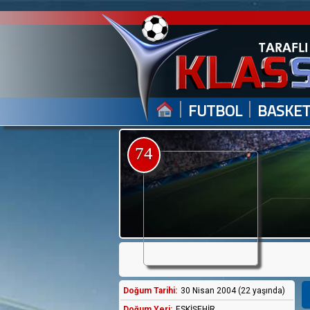
|
|
FUTBOL
BASKE
74
Doğum Tarihi:
30 Nisan 2004 (22 yaşında)
Doğum Yeri:
ESKİŞEHİR