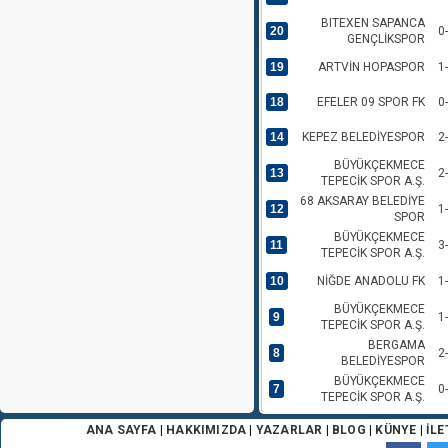
BITEXEN SAPANCA
20
0
GENÇLİKSPOR
19
ARTVİN HOPASPOR
1
18
EFELER 09 SPOR FK
0
14
KEPEZ BELEDİYESPOR
2
BÜYÜKÇEKMECE
13
2
TEPECİK SPOR A.Ş.
68 AKSARAY BELEDİYE
12
1
SPOR
BÜYÜKÇEKMECE
11
3
TEPECİK SPOR A.Ş.
10
NİĞDE ANADOLU FK
1
BÜYÜKÇEKMECE
9
1
TEPECİK SPOR A.Ş.
BERGAMA
8
2
BELEDİYESPOR
BÜYÜKÇEKMECE
7
0
TEPECİK SPOR A.Ş.
6
BEYOĞLU YENİ ÇARŞI
3
ANA SAYFA
|
HAKKIMIZDA
|
YAZARLAR
|
BLOG
|
KÜNYE
|
İLE