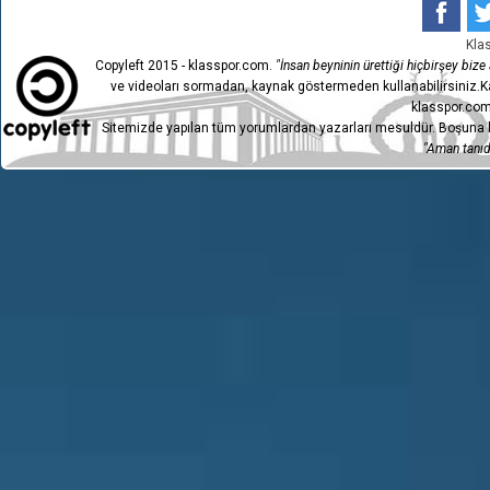
OSMANİYESPOR
4
1
FUTBOL KULÜBÜ
BÜYÜKÇEKMECE
Kla
3
1
TEPECİK SPOR A.Ş.
Copyleft 2015 - klasspor.com.
"İnsan beyninin ürettiği hiçbirşey bize a
ve videoları sormadan, kaynak göstermeden kullanabilirsiniz.Ka
2
MERKÜR H ERBAASPOR
3
klasspor.com
BÜYÜKÇEKMECE
Sitemizde yapılan tüm yorumlardan yazarları mesuldür. Boşuna h
1
0
TEPECİK SPOR A.Ş.
"Aman tanıdı