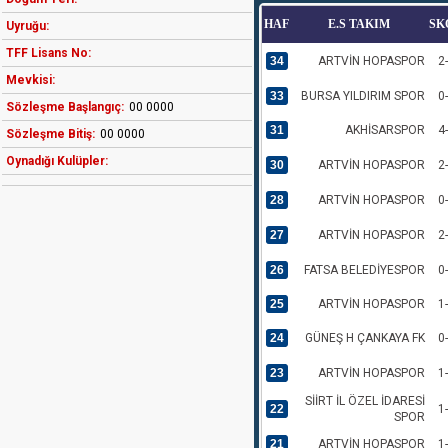
HAF
E.S TAKIM
SK
Uyruğu:
TFF Lisans No:
34
ARTVİN HOPASPOR
2
Mevkisi:
33
BURSA YILDIRIM SPOR
0
Sözleşme Başlangıç:
00 0000
31
AKHİSARSPOR
4
Sözleşme Bitiş:
00 0000
Oynadığı Kulüpler:
30
ARTVİN HOPASPOR
2
28
ARTVİN HOPASPOR
0
27
ARTVİN HOPASPOR
2
26
FATSA BELEDİYESPOR
0
25
ARTVİN HOPASPOR
1
24
GÜNEŞ H ÇANKAYA FK
0
23
ARTVİN HOPASPOR
1
SİİRT İL ÖZEL İDARESİ
22
1
SPOR
21
ARTVİN HOPASPOR
1