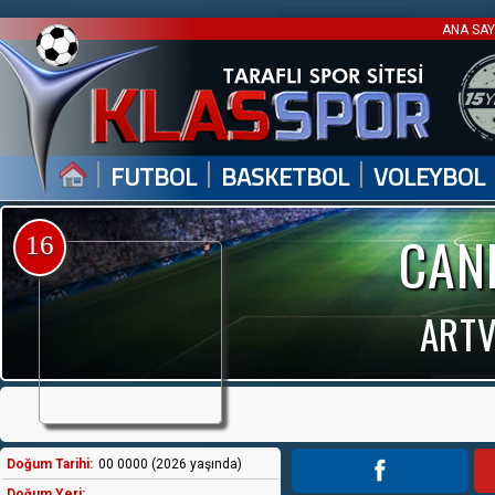
ANA SA
|
|
|
FUTBOL
BASKETBOL
VOLEYBOL
CAN
16
ARTV
Doğum Tarihi:
00 0000 (2026 yaşında)
Doğum Yeri: