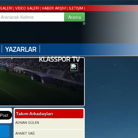
|
|
|
|
GALERİ
VİDEO GALERİ
HABER ARŞİVİ
İLETİŞİM
|
|
YAZARLAR
KLASSPOR TV
Takım Arkadaşları
ADNAN GÜLEN
AHMET SAĞ