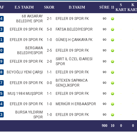
S
K
AF
E.S TAKIM
SKOR
D.TAKIM
SÜRE
11
KART
KAR
68 AKSARAY
34
2-1
EFELER 09 SPOR FK
90
BELEDİYE SPOR
33
EFELER 09 SPOR FK
5-0
FATSA BELEDİYESPOR
90
31
EFELER 09 SPOR FK
1-0
GÜNEŞ H ÇANKAYA FK
90
BERGAMA
30
2-5
EFELER 09 SPOR FK
90
BELEDİYESPOR
SİİRT İL ÖZEL İDARESİ
29
EFELER 09 SPOR FK
2-0
90
SPOR
28
BEYOĞLU YENİ ÇARŞI
1-1
EFELER 09 SPOR FK
90
BITEXEN SAPANCA
27
EFELER 09 SPOR FK
0-0
90
GENÇLİKSPOR
25
MUŞ 1984 MUŞSPOR
1-1
EFELER 09 SPOR FK
90
24
EFELER 09 SPOR FK
1-0
MERKÜR H ERBAASPOR
90
BURSA YILDIRIM
23
1-0
EFELER 09 SPOR FK
90
SPOR
900
10
0
0