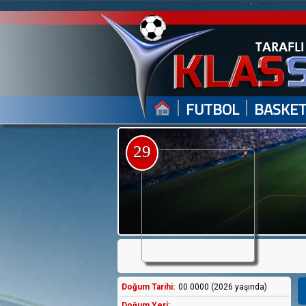
|
|
FUTBOL
BASKE
29
Doğum Tarihi:
00 0000 (2026 yaşında)
Doğum Yeri: