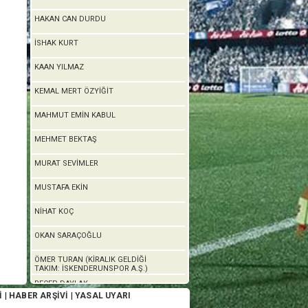
HAKAN CAN DURDU
İSHAK KURT
KAAN YILMAZ
KEMAL MERT ÖZYİĞİT
MAHMUT EMİN KABUL
MEHMET BEKTAŞ
MURAT SEVİMLER
MUSTAFA EKİN
NİHAT KOÇ
OKAN SARAÇOĞLU
ÖMER TURAN (KİRALIK GELDİĞİ
TAKIM: İSKENDERUNSPOR A.Ş.)
RECEP DAYLAK
İ
|
HABER ARŞİVİ
|
YASAL UYARI
RIDVAN BİNGÖL (KİRALIK GELDİĞİ