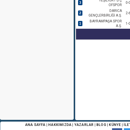
YEŞİLYURT D.Ç
3
0-
OFSPOR
DARICA
2
2-
GENÇLERBİRLİĞİ A.Ş.
BAYRAMPAŞA SPOR
1
1-
A.Ş.
ANA SAYFA
|
HAKKIMIZDA
|
YAZARLAR
|
BLOG
|
KÜNYE
|
İLE