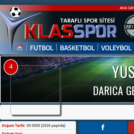
ANA SA
|
|
|
FUTBOL
BASKETBOL
VOLEYBOL
YUS
4
DARICA GE
Doğum Tarihi:
00 0000 (2026 yaşında)
Doğum Yeri: