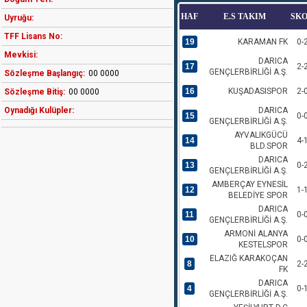
HAF
E.S TAKIM
SK
Uyruğu:
TFF Lisans No:
19
KARAMAN FK
0-
Mevkisi:
DARICA
17
2-
GENÇLERBİRLİĞİ A.Ş.
Sözleşme Başlangıç:
00 0000
16
KUŞADASISPOR
2-
Sözleşme Bitiş:
00 0000
Oynadığı Kulüpler:
DARICA
15
0-
GENÇLERBİRLİĞİ A.Ş.
AYVALIKGÜCÜ
14
4-
BLD.SPOR
DARICA
13
0-
GENÇLERBİRLİĞİ A.Ş.
AMBERÇAY EYNESİL
12
1-
BELEDİYE SPOR
DARICA
11
0-
GENÇLERBİRLİĞİ A.Ş.
ARMONİ ALANYA
10
0-
KESTELSPOR
ELAZIĞ KARAKOÇAN
8
2-
FK
DARICA
4
0-
GENÇLERBİRLİĞİ A.Ş.