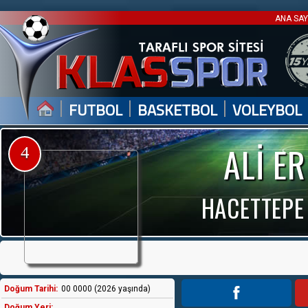
ANA SA
|
|
|
FUTBOL
BASKETBOL
VOLEYBOL
ALİ E
4
HACETTEPE
Doğum Tarihi:
00 0000 (2026 yaşında)
Doğum Yeri: