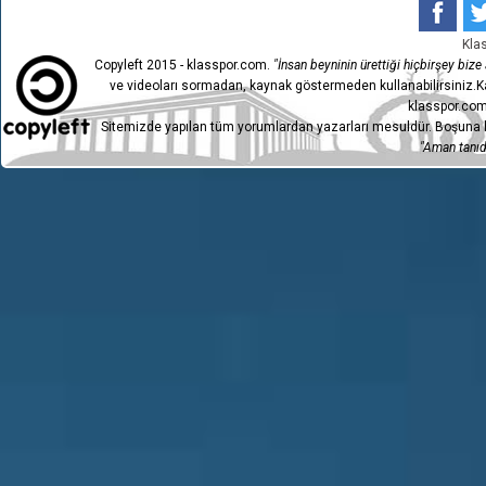
HACETTEPE 1945 SPOR
7
3
KULÜBÜ
Kla
1954 KELKİT
Copyleft 2015 - klasspor.com.
"İnsan beyninin ürettiği hiçbirşey bize a
6
1
BELEDİYESPOR
ve videoları sormadan, kaynak göstermeden kullanabilirsiniz.Ka
HACETTEPE 1945 SPOR
5
2
klasspor.com
KULÜBÜ
Sitemizde yapılan tüm yorumlardan yazarları mesuldür. Boşuna h
4
ESKİŞEHİRSPOR
3
"Aman tanıdı
HACETTEPE 1945 SPOR
3
0
KULÜBÜ
HACETTEPE 1945 SPOR
2
0
KULÜBÜ
GEMA POLİMER ŞİLE
1
1
YILDIZ SPOR