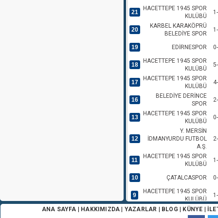
HACETTEPE 1945 SPOR
21
1
KULÜBÜ
KARBEL KARAKÖPRÜ
20
1
BELEDİYE SPOR
19
EDİRNESPOR
0
HACETTEPE 1945 SPOR
18
5
KULÜBÜ
HACETTEPE 1945 SPOR
17
4
KULÜBÜ
BELEDİYE DERİNCE
16
2
SPOR
HACETTEPE 1945 SPOR
13
0
KULÜBÜ
Y. MERSİN
12
İDMANYURDU FUTBOL
2
A.Ş.
HACETTEPE 1945 SPOR
11
1
KULÜBÜ
10
ÇATALCASPOR
0
HACETTEPE 1945 SPOR
9
1
KULÜBÜ
ANA SAYFA
|
HAKKIMIZDA
|
YAZARLAR
|
BLOG
|
KÜNYE
|
İLE
8
AMASYASPOR FK
1