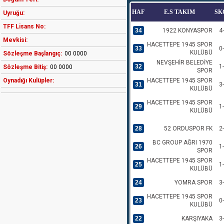
HAF
E.S TAKIM
SK
Uyruğu:
TFF Lisans No:
34
1922 KONYASPOR
4
Mevkisi:
HACETTEPE 1945 SPOR
33
0
KULÜBÜ
Sözleşme Başlangıç:
00 0000
NEVŞEHİR BELEDİYE
32
1
Sözleşme Bitiş:
00 0000
SPOR
Oynadığı Kulüpler:
HACETTEPE 1945 SPOR
31
3
KULÜBÜ
HACETTEPE 1945 SPOR
29
1
KULÜBÜ
28
52 ORDUSPOR FK
2
BC GROUP AĞRI 1970
26
1
SPOR
HACETTEPE 1945 SPOR
25
1
KULÜBÜ
24
YOMRA SPOR
3
HACETTEPE 1945 SPOR
23
0
KULÜBÜ
22
KARŞIYAKA
3