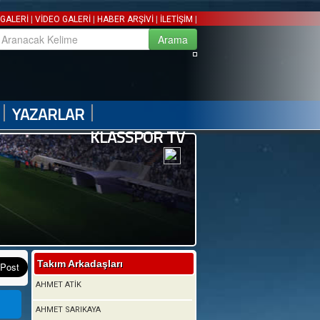
|
|
|
|
GALERİ
VİDEO GALERİ
HABER ARŞİVİ
İLETİŞİM
|
|
YAZARLAR
KLASSPOR TV
Takım Arkadaşları
AHMET ATİK
AHMET SARIKAYA