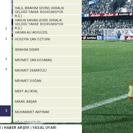
HALİL İBRAHİM SEVİNÇ (KİRALIK
GELDİĞİ TAKIM: BODRUMSPOR
A.Ş.)
HARUN KAVAKLIDERE (KİRALIK
GELDİĞİ TAKIM: BODRUMSPOR
A.Ş.)
1
HASAN ALİ ADIGÜZEL
1
HÜSEYİN CAN ÖZTÜRK
İBRAHİM DEMİR
1
MEHMET CAN KOCABAŞ
2
MEHMET DEMİRÖZÜ
MEHMET DOĞAN
MERT ALİ ATAL
MİKAİL BAŞAR
5
MUHAMMET AKPINAR
OĞULCAN ŞAHİN
İ
|
HABER ARŞİVİ
|
YASAL UYARI
OĞUZHAN DOĞAN (KİRALIK