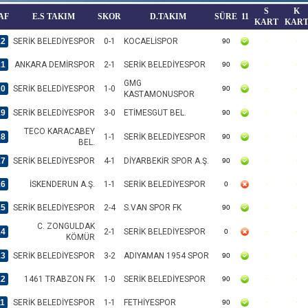
S
K
AF
E.S TAKIM
SKOR
D.TAKIM
SÜRE
11
KART
KAR
22
SERİK BELEDİYESPOR
0-1
KOCAELİSPOR
90
21
ANKARA DEMİRSPOR
2-1
SERİK BELEDİYESPOR
90
GMG
20
SERİK BELEDİYESPOR
1-0
90
KASTAMONUSPOR
19
SERİK BELEDİYESPOR
3-0
ETİMESGUT BEL.
90
TECO KARACABEY
18
1-1
SERİK BELEDİYESPOR
90
BEL.
17
SERİK BELEDİYESPOR
4-1
DİYARBEKİR SPOR A.Ş.
90
16
İSKENDERUN A.Ş.
1-1
SERİK BELEDİYESPOR
0
15
SERİK BELEDİYESPOR
2-4
S.VAN SPOR FK
90
C. ZONGULDAK
14
2-1
SERİK BELEDİYESPOR
0
KÖMÜR
13
SERİK BELEDİYESPOR
3-2
ADIYAMAN 1954 SPOR
90
12
1461 TRABZON FK
1-0
SERİK BELEDİYESPOR
90
11
SERİK BELEDİYESPOR
1-1
FETHİYESPOR
90