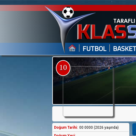
|
|
FUTBOL
BASKE
10
Doğum Tarihi:
00 0000 (2026 yaşında)
Doğum Yeri: