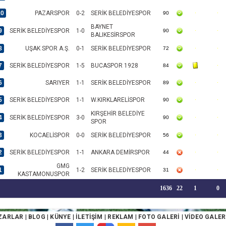
10
PAZARSPOR
0-2
SERİK BELEDİYESPOR
90
BAYNET
9
SERİK BELEDİYESPOR
1-0
90
BALIKESİRSPOR
8
UŞAK SPOR A.Ş.
0-1
SERİK BELEDİYESPOR
72
7
SERİK BELEDİYESPOR
1-5
BUCASPOR 1928
84
6
SARIYER
1-1
SERİK BELEDİYESPOR
89
5
SERİK BELEDİYESPOR
1-1
W.KIRKLARELİSPOR
90
KIRŞEHİR BELEDİYE
4
SERİK BELEDİYESPOR
3-0
90
SPOR
3
KOCAELİSPOR
0-0
SERİK BELEDİYESPOR
56
2
SERİK BELEDİYESPOR
1-1
ANKARA DEMİRSPOR
44
GMG
1
1-2
SERİK BELEDİYESPOR
31
KASTAMONUSPOR
1636
22
1
0
ZARLAR
|
BLOG
|
KÜNYE
|
İLETİŞİM
|
REKLAM
|
FOTO GALERİ
|
VİDEO GALER