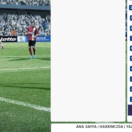
ANA SAYFA
|
HAKKIMIZDA
|
YA