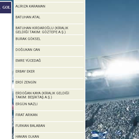
ALİRIZA KARAMAN
GOL
T
BATUHAN ATAL
BATUHAN KIRDAROĞLU (KİRALIK
GELDİĞİ TAKIM: GÖZTEPE A.Ş.)
BURAK GÖKSEL
DOĞUKAN CAN
EMRE YÜCEDAĞ
ERBAY EKER
ERDİ ZENGİN
ERDOĞAN KAYA (KİRALIK GELDİĞİ
TAKIM: BEŞİKTAŞ A.Ş.)
ERGÜN NAZLI
FIRAT ARIKAN
FURKAN BALABAN
HAKAN OLKAN