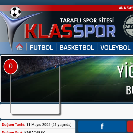
ANA SA
|
|
|
FUTBOL
BASKETBOL
VOLEYBOL
Yİ
0
B
Doğum Tarihi:
11 Mayıs 2005 (21 yaşında)
Doğum Yeri:
KARACABEY