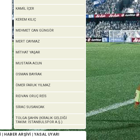
KAMİL İÇER
KEREM KILIÇ
MEHMET CAN GÜNGÖR
MERT CAYMAZ
MİTHAT YAŞAR
MUSTAFA ACUN
OSMAN BAYRAK
ÖMER FARUK YILMAZ
RIDVAN ORUÇ REİS
SİRAC SUSANCAK
TOLGA ŞAHİN (KİRALIK GELDİĞİ
TAKIM: İSTANBULSPOR A.Ş.)
İ
|
HABER ARŞİVİ
|
YASAL UYARI