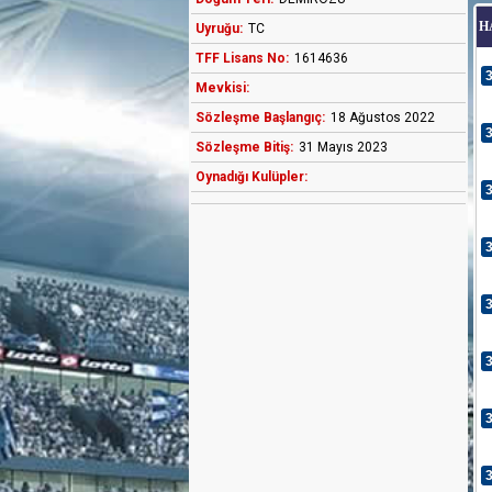
H
Uyruğu:
TC
TFF Lisans No:
1614636
Mevkisi:
Sözleşme Başlangıç:
18 Ağustos 2022
Sözleşme Bitiş:
31 Mayıs 2023
Oynadığı Kulüpler: