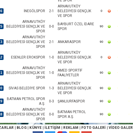
VE SPOR
ARNAVUTKÖY
26
İNEGÖLSPOR
2-1
BELEDİYESİ GENÇLİK
0
VE SPOR
ARNAVUTKÖY
BAYBURT ÖZEL İDARE
25
BELEDİYESİ GENÇLİK VE
0-0
90
SPOR
SPOR
ARNAVUTKÖY
23
BELEDİYESİ GENÇLİK VE
2-1
ANKARASPOR
90
SPOR
ARNAVUTKÖY
22
ESENLER EROKSPOR
1-0
BELEDİYESİ GENÇLİK
0
VE SPOR
ARNAVUTKÖY
AMED SPORTİF
21
BELEDİYESİ GENÇLİK VE
1-0
90
FAALİYETLER
SPOR
ARNAVUTKÖY
20
SİVAS BELEDİYE SPOR
1-3
BELEDİYESİ GENÇLİK
90
VE SPOR
BATMAN PETROL SPOR
19
0-3
ŞANLIURFASPOR
90
A.Ş.
ARNAVUTKÖY
BATMAN PETROL
18
BELEDİYESİ GENÇLİK VE
0-0
90
SPOR A.Ş.
SPOR
BATMAN PETROL SPOR
17
1-2
ISPARTA 32 SPOR
ZARLAR
|
BLOG
|
KÜNYE
|
İLETİŞİM
|
REKLAM
|
FOTO GALERİ
90
|
VİDEO GALER
A.Ş.