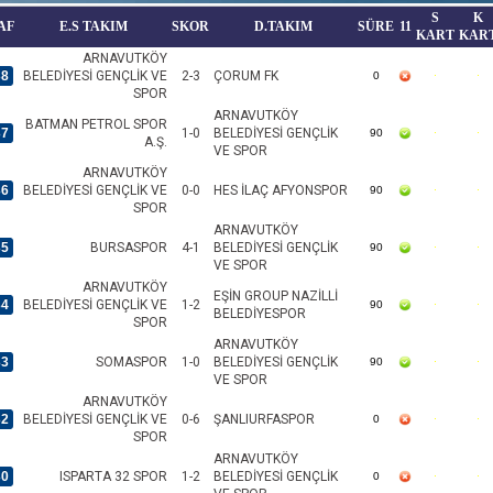
S
K
AF
E.S TAKIM
SKOR
D.TAKIM
SÜRE
11
KART
KAR
ARNAVUTKÖY
38
BELEDİYESİ GENÇLİK VE
2-3
ÇORUM FK
0
SPOR
ARNAVUTKÖY
BATMAN PETROL SPOR
37
1-0
BELEDİYESİ GENÇLİK
90
A.Ş.
VE SPOR
ARNAVUTKÖY
36
BELEDİYESİ GENÇLİK VE
0-0
HES İLAÇ AFYONSPOR
90
SPOR
ARNAVUTKÖY
35
BURSASPOR
4-1
BELEDİYESİ GENÇLİK
90
VE SPOR
ARNAVUTKÖY
EŞİN GROUP NAZİLLİ
34
BELEDİYESİ GENÇLİK VE
1-2
90
BELEDİYESPOR
SPOR
ARNAVUTKÖY
33
SOMASPOR
1-0
BELEDİYESİ GENÇLİK
90
VE SPOR
ARNAVUTKÖY
32
BELEDİYESİ GENÇLİK VE
0-6
ŞANLIURFASPOR
0
SPOR
ARNAVUTKÖY
30
ISPARTA 32 SPOR
1-2
BELEDİYESİ GENÇLİK
0