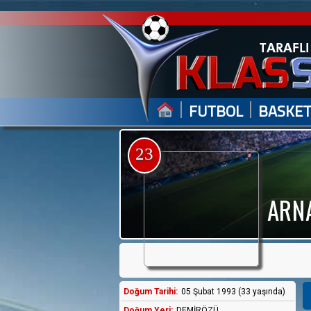
|
|
FUTBOL
BASKE
23
ARN
Doğum Tarihi:
05 Şubat 1993 (33 yaşında)
Doğum Yeri:
DEMİRÖZÜ