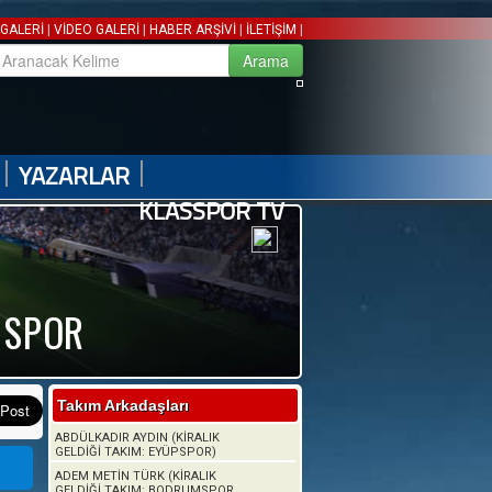
|
|
|
|
GALERİ
VİDEO GALERİ
HABER ARŞİVİ
İLETİŞİM
|
|
YAZARLAR
KLASSPOR TV
 SPOR
Takım Arkadaşları
ABDÜLKADIR AYDIN (KİRALIK
GELDİĞİ TAKIM: EYÜPSPOR)
ADEM METİN TÜRK (KİRALIK
GELDİĞİ TAKIM: BODRUMSPOR