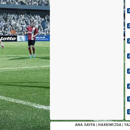
ANA SAYFA
|
HAKKIMIZDA
|
YA