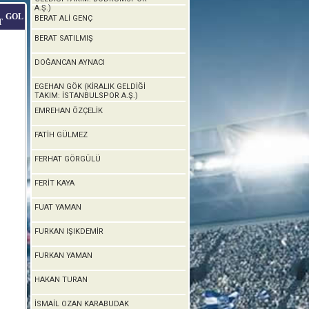
A.Ş.)
GOL
BERAT ALİ GENÇ
T
BERAT SATILMIŞ
DOĞANCAN AYNACI
EGEHAN GÖK (KİRALIK GELDİĞİ
TAKIM: İSTANBULSPOR A.Ş.)
EMREHAN ÖZÇELİK
FATİH GÜLMEZ
FERHAT GÖRGÜLÜ
FERİT KAYA
FUAT YAMAN
FURKAN IŞIKDEMİR
FURKAN YAMAN
HAKAN TURAN
İSMAİL OZAN KARABUDAK