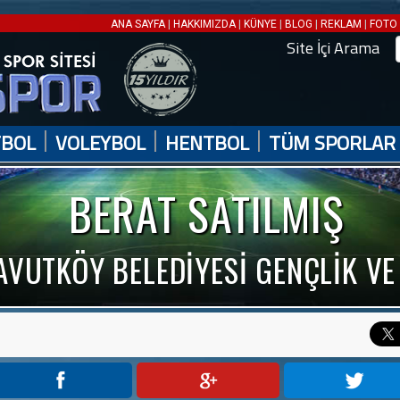
|
|
|
|
|
ANA SAYFA
HAKKIMIZDA
KÜNYE
BLOG
REKLAM
FOTO 
Site İçi Arama
|
|
|
TBOL
VOLEYBOL
HENTBOL
TÜM SPORLAR
BERAT SATILMIŞ
AVUTKÖY BELEDİYESİ GENÇLİK VE