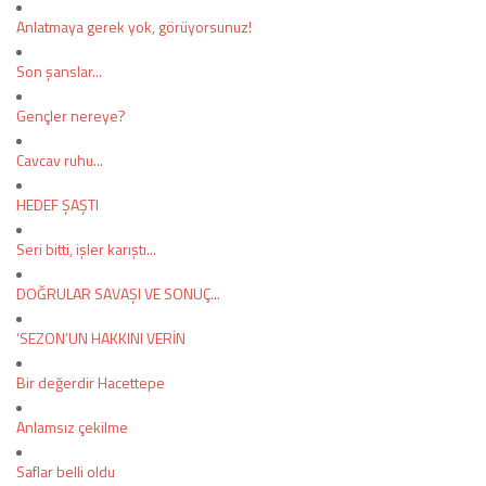
Twitter
Anlatmaya gerek yok, görüyorsunuz!
Son şanslar...
Google Plus
Gençler nereye?
Instagram
Cavcav ruhu...
Hakkımızda
HEDEF ŞAŞTI
Hakkımızda
Seri bitti, işler karıştı...
DOĞRULAR SAVAŞI VE SONUÇ...
Blog
‘SEZON’UN HAKKINI VERİN
Künye
Bir değerdir Hacettepe
İletişim
Anlamsız çekilme
Saflar belli oldu
Web Sürüme Geç