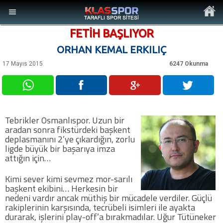
FETİH BAŞLIYOR
ORHAN KEMAL ERKILIÇ
17 Mayıs 2015
6247 Okunma
MENÜ
Ana Sayfa
Tebrikler Osmanlıspor. Uzun bir
aradan sonra fikstürdeki başkent
Son Dakika Haberler
deplasmanını 2’ye çıkardığın, zorlu
ligde büyük bir başarıya imza
attığın için…
Foto Galeri
Kimi sever kimi sevmez mor-sarılı
başkent ekibini… Herkesin bir
Video Galeri
nedeni vardır ancak müthiş bir mücadele verdiler. Güçlü
rakiplerinin karşısında, tecrübeli isimleri ile ayakta
durarak, işlerini play-off’a bırakmadılar. Uğur Tütüneker
Ankara Takımları