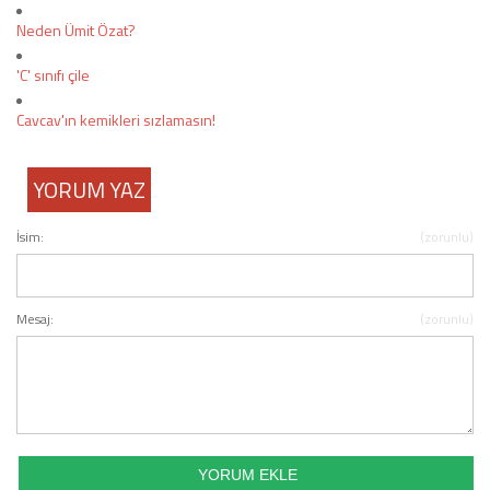
Neden Ümit Özat?
COPYLEFT 2014. AGB Bilişim Teknolojileri
'C' sınıfı çile
Cavcav'ın kemikleri sızlamasın!
YORUM YAZ
İsim:
(zorunlu)
Mesaj:
(zorunlu)