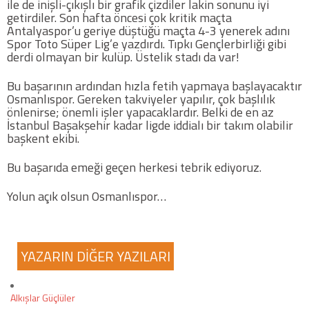
ile de inişli-çıkışlı bir grafik çizdiler lakin sonunu iyi
getirdiler. Son hafta öncesi çok kritik maçta
Antalyaspor’u geriye düştüğü maçta 4-3 yenerek adını
Futbol
Spor Toto Süper Lig’e yazdırdı. Tıpkı Gençlerbirliği gibi
derdi olmayan bir kulüp. Üstelik stadı da var!
Basketbol
Bu başarının ardından hızla fetih yapmaya başlayacaktır
Osmanlıspor. Gereken takviyeler yapılır, çok başlılık
Voleybol
önlenirse; önemli işler yapacaklardır. Belki de en az
İstanbul Başakşehir kadar ligde iddialı bir takım olabilir
başkent ekibi.
Hentbol
Bu başarıda emeği geçen herkesi tebrik ediyoruz.
Bisiklet
Yolun açık olsun Osmanlıspor…
Diğer Sporlar
YAZARIN DİĞER YAZILARI
Sosyal Medya
Facebook
Alkışlar Güçlüler